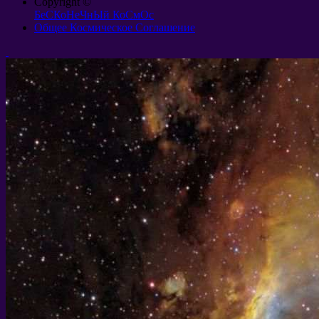
Copyright ©
БеСКоНеЧнЫй КоСмОс
Общее Космическое Соглашение