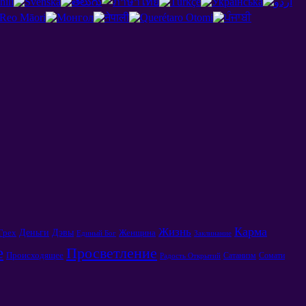
Карма
Жизнь
Деньги
Дэвы
Грех
Женщина
Единый Бог
Заклинание
е
Просветление
Происходящее
Сатанизм
Сомати
Радость Открытий