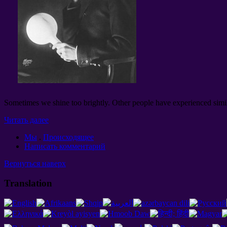
Sometimes we shine too brightly. Other people have experienced simil
Читать далее
Мы
.
Происходящее
Написать комментарий
Вернуться наверх
Translation