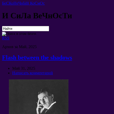
БеСКоНеЧнЫй КоСмОс
И СиЛа ВеЧнОсТи
RSS
Архив за Май, 2025
Flash between the shadows
Май 31, 2025
Написать комментарий