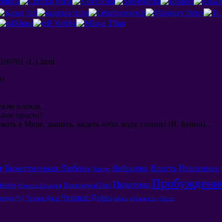
-100701 -1-1.html
й!
я не плохая.
льное просто?
ать в Мире, дышать, видеть небо, воду, солнце! (И. Бунин)...
г
Божественная Любовь
Власть
Вселенная
Вибрации
Вектор
Пробуждени
Практика
нание
Первородный Грех
Очистка Сознания
Черные Дыры
зация
ЧД
Черная Дыра
образ
образность
объект