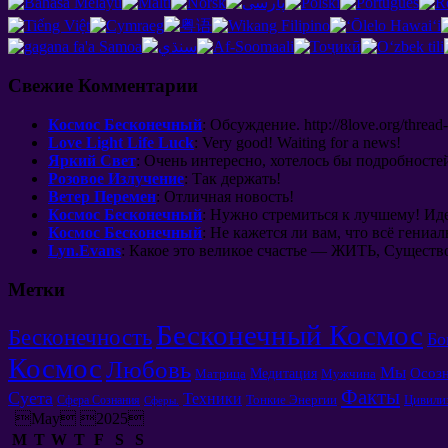
Свежие Комментарии
Космос Бесконечный
: Обсуждение. http://8love.org/thread
Love Light Life Luck
: Very good! Waiting for a news!
Яркий Свет
: Очень интересно, хотелось бы подробносте
Розовое Излучение
: Так держать!
Ветер Перемен
: Отличная новость!
Космос Бесконечный
: Нужно стремиться к лучшему! Иде
Космос Бесконечный
: Не кажется ли вам, что всё гениа
Lyn.Evans
: Какое это великое счастье — ЖИТЬ, Существов
Метки
Бесконечный Космос
Бесконечность
Бо
Космос
Любовь
Мы
Осоз
Медитация
Матрица
Мужчина
Факты
Суета
Техники
Тонкие Энергии
Цивили
Сфера Сознания
Сферы.
May 2025
M
T
W
T
F
S
S