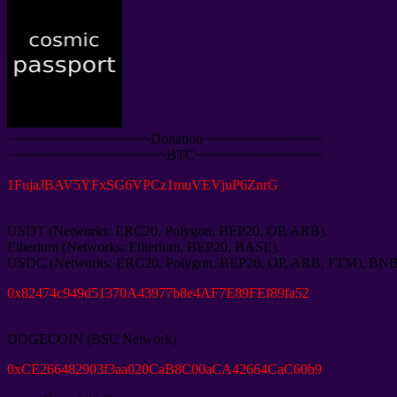
~~~~~~~~~~~~~~~~~~Donation~~~~~~~~~~~~~~~
~~~~~~~~~~~~~~~~~~~~BTC~~~~~~~~~~~~~~~~
1FujaJBAV5YFxSG6VPCz1muVEVjuP6ZnrG
USDT (Networks: ERC20, Polygon, BEP20, OP, ARB),
Etherium (Networks: Etherium, BEP20, BASE),
USDC (Networks: ERC20, Polygon, BEP20, OP, ARB, FTM), BNB (
0x82474c949d51370A43977b8e4AF7E89FEf89fa52
DOGECOIN (BSC Network)
0xCE266482903f3aa020CaB8C00aCA42664CaC60b9