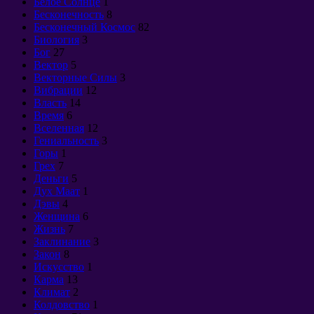
Белое Солнце
1
Бесконечность
8
Бесконечный Космос
82
Биология
3
Бог
27
Вектор
5
Векторные Силы
3
Вибрации
12
Власть
14
Время
6
Вселенная
12
Гениальность
3
Горы
1
Грех
7
Деньги
5
Дух Маат
1
Дэвы
4
Женщина
6
Жизнь
7
Заклинание
3
Закон
8
Искусство
1
Карма
13
Климат
2
Колдовство
1