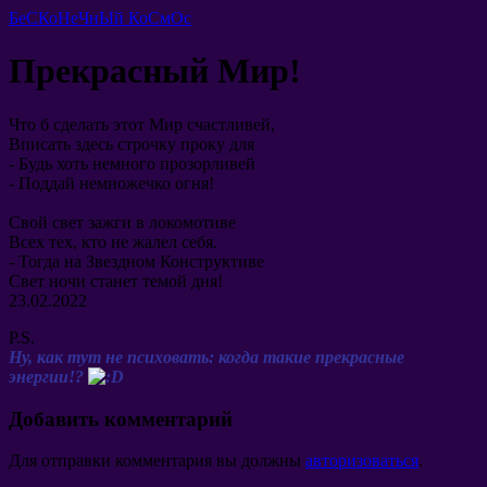
БеСКоНеЧнЫй КоСмОс
Прекрасный Мир!
Что б сделать этот Мир счастливей,
Вписать здесь строчку проку для
- Будь хоть немного прозорливей
- Поддай немножечко огня!
Свой свет зажги в локомотиве
Всех тех, кто не жалел себя.
- Тогда на Звездном Конструктиве
Свет ночи станет темой дня!
23.02.2022
P.S.
Ну, как тут не психовать: когда такие прекрасные
энергии!?
Добавить комментарий
Для отправки комментария вы должны
авторизоваться
.