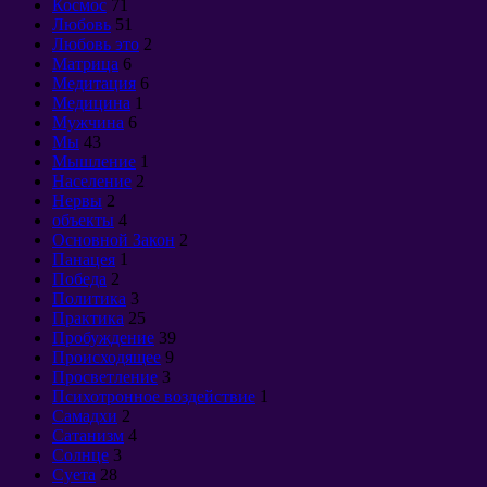
Космос
71
Любовь
51
Любовь это
2
Матрица
6
Медитация
6
Медицина
1
Мужчина
6
Мы
43
Мышление
1
Население
2
Нервы
2
объекты
4
Основной Закон
2
Панацея
1
Победа
2
Политика
3
Практика
25
Пробуждение
39
Происходящее
9
Просветление
3
Психотронное воздействие
1
Самадхи
2
Сатанизм
4
Солнце
3
Суета
28