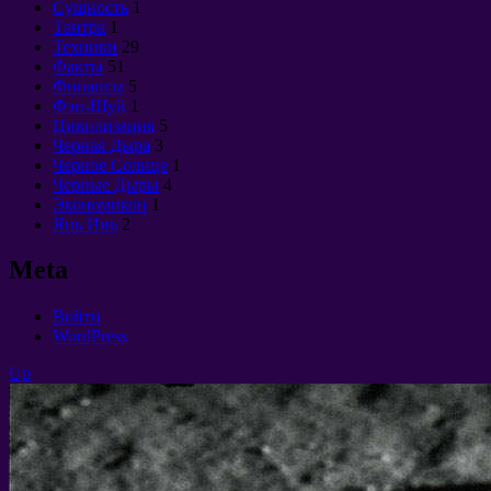
Сущность
1
Тантра
1
Техники
29
Факты
51
Финансы
5
Фэн-Шуй
1
Цивилизация
5
Черная Дыра
3
Черное Солнце
1
Черные Дыры
4
Экономикон
1
Янь Инь
2
Meta
Войти
WordPress
Up