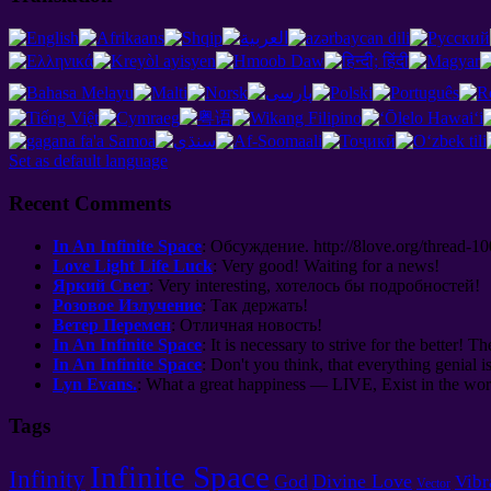
Set as default language
Recent Comments
In An Infinite Space
:
Обсуждение
. http://8
love.org/thread-1
Love Light Life Luck
:
Very good
!
Waiting for a news
!
Яркий Свет
: Very interesting,
хотелось бы подробностей
!
Розовое Излучение
:
Так держать
!
Ветер Перемен
:
Отличная новость
!
In An Infinite Space
: It is necessary to strive for the better! Th
In An Infinite Space
: Don't you think, that everything genial i
Lyn Evans.
: What a great happiness — LIVE, Exist in the worl
Tags
Infinite Space
Infinity
God
Divine Love
Vibr
Vector