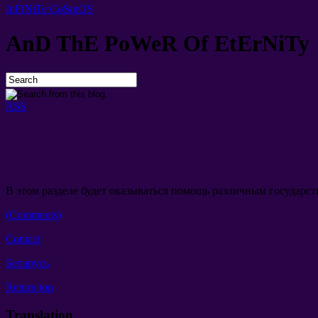
InFiNiTe CoSmOS
AnD ThE PoWeR Of EtErNiTy
RSS
В этом разделе будет оказываться помощь различным государст
(Comments)
Contact
Беларусь
Return top
Translation