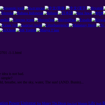
00701 -1-1.html
e idea is not bad.
s simple?
d, breathe, see the sky, water, The sun! (AND. Bunin)...
Power
Universe
K
ation
Life
Money
The Devas
Sin
Woman
One God
Spell