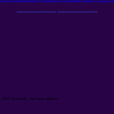
~~~~~~~~~~~~
~~~~~~~~~~~~
B
(
BSC Network
) -
the same address