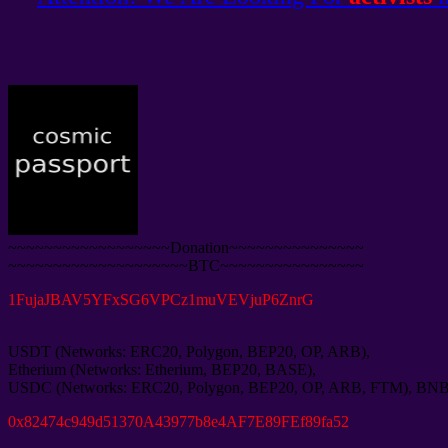
~~~~~~~~~~~~~~~~~~Donation~~~~~~~~~~~~~~~
~~~~~~~~~~~~~~~~~~~~BTC~~~~~~~~~~~~~~~~
1
FujaJBAV5YFxSG6VPCz1muVEVjuP6ZnrG
USDT
(
Networks
:
ERC20
,
Polygon
,
BEP20
,
OP
,
ARB
),
Etherium
(
Networks
:
Etherium
,
BEP20
,
BASE
),
USDC
(
Networks
:
ERC20
,
Polygon
,
BEP20
,
OP
,
ARB
,
FTM
),
BN
0
x82474c949d51370A43977b8e4AF7E89FEf89fa52