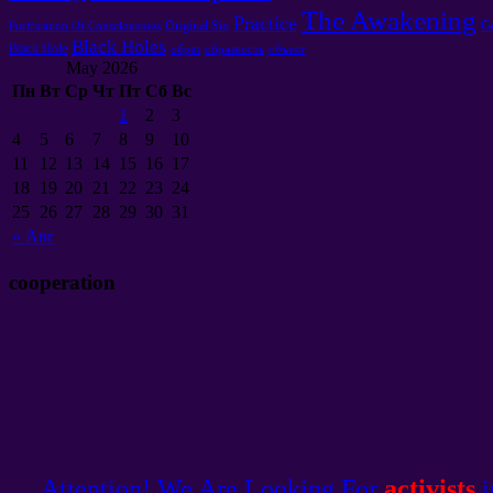
The Awakening
Practice
G
Original Sin
Purification Of Consciousness
Black Holes
Black Hole
образ
образность
объект
May 2026
Пн
Вт
Ср
Чт
Пт
Сб
Вс
1
2
3
4
5
6
7
8
9
10
11
12
13
14
15
16
17
18
19
20
21
22
23
24
25
26
27
28
29
30
31
«
Авг
cooperation
Attention! We Are Looking For
activists
i