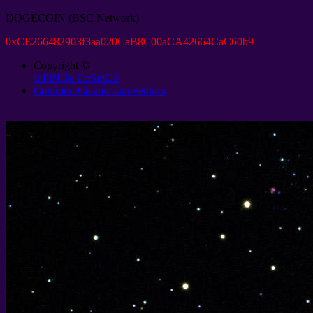
DOGECOIN
(
BSC Network
)
0
xCE266482903f3aa020CaB8C00aCA42664CaC60b9
Copyright ©
InFiNiTe CoSmOS
Common Cosmic Convention