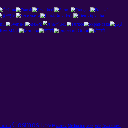
Cosmos
Love
arma
We
Awareness
Meditation
Matrix
Man