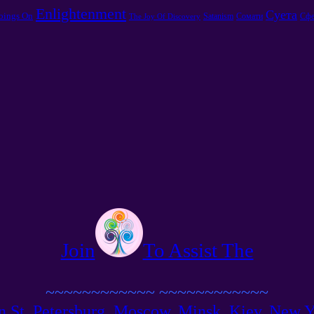
Enlightenment
Суета
oings On
Satanism
Сомати
Сфе
The Joy Of Discovery
Join
To Assist The
~~~~~~~~~~~~
~~~~~~~~~~~~
n St. Petersburg, Moscow, Minsk, Kiev, New Yor