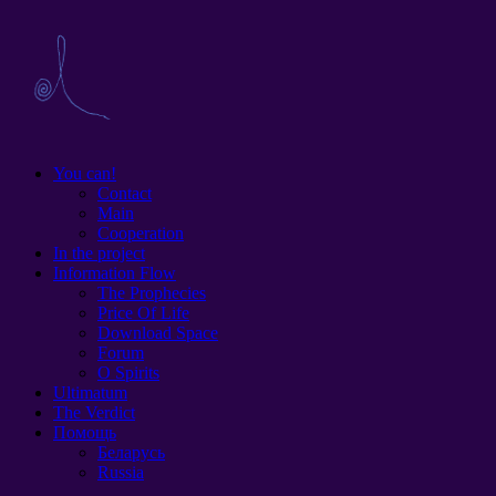
You can!
Contact
Main
Cooperation
In the project
Information Flow
The Prophecies
Price Of Life
Download Space
Forum
O Spirits
Ultimatum
The Verdict
Помощь
Беларусь
Russia