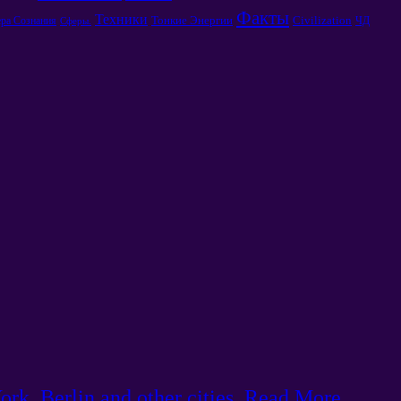
Факты
Техники
Тонкие Энергии
Civilization
ра Сознания
ЧД
Сферы.
k, Berlin and other cities. Read More. ...