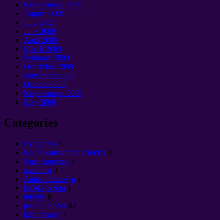
Kepakemapa 2009
August
2009
July
2009
June
2009
April
2009
March
2009
February
2009
December
2008
November
2008
October
2008
Kepakemapa 2008
May
2008
Categories
Cущество
5
Ka makamake nui Articles
4
Uncategorized
3
antichrist
3
Antitsivilizatsiya
1
keʻokeʻo Sun
1
infinity
8
pau ole Space
82
kālaimeaola
3