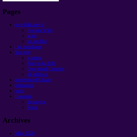
Pages
oe e hiki anei i!
Hoʻokaʻaʻike
wahi
ke alu like
i ka papahana
'ike pele
wanana
Price o ka Life
Download Cosmos
nā hālāwai
apprenticed Uhane
ultimatum
olelo
Помощь
Беларусь
Rusia
Archives
May
2026