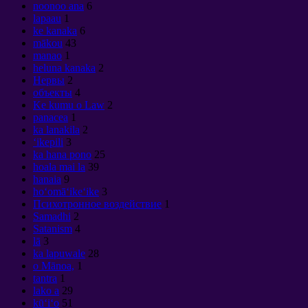
noonoo ana
6
lapaau
1
ke kanaka
6
mākou
43
manao
1
heluna kanaka
2
Нервы
2
объекты
4
Ke kumu o Law
2
panacea
1
ka lanakila
2
ʻikepili
3
ka hana pono
25
hoala mai la
39
hanaia
9
hoʻomāʻikeʻike
3
Психотронное воздействие
1
Samadhi
2
Satanism
4
lā
3
ka lapuwale
28
o Mānoa,
1
tantra
1
lako a
29
kūʻiʻo
51