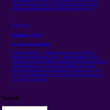
Энергии даже для того
,
чтобы удовлетворить свои
собственные Желания
. Ma nā hua'ōlelo, ka leo […]
2
2009-10-30
maternal Love.
ka poino pau makahiki
Люблю Мамочку
…
Мама Любит своего Ребенка
–
Ребенок свою Любит Маму
…
Женское Начало
.
Что
Собой представляет Женское Начало
?
Ничего сложного
:
любая Женщина
–
потенциальная Мать
,
по-этому
Излучает Материнскую Любовь постоянно
. akā,, Eia
naʻe,
Ситуация такова
,
что необходимо следить еще за
тем
,
чтобы Она была
2
Search