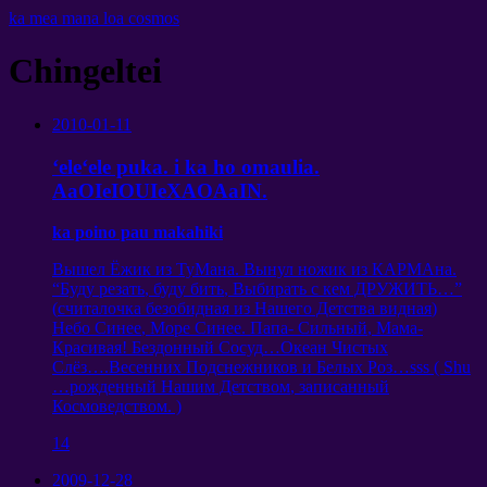
ka mea mana loa cosmos
Chingeltei
2010-01-11
ʻeleʻele puka. i ka ho omaulia.
AaOIeIOUIeXAOAaIN.
ka poino pau makahiki
Вышел Ёжик из ТуМана
.
Вынул ножик из КАРМАна
.
“
Буду резать
,
буду бить
,
Выбирать с кем ДРУЖИТЬ
…”
(
считалочка безобидная из Нашего Детства видная
)
Небо Синее
,
Море Синее
.
Папа
-
Сильный
,
Мама-
Красивая
!
Бездонный Сосуд
…
Океан Чистых
Слёз
….
Весенних Подснежников и Белых Роз
…
sss
(
Shu
…
рожденный Нашим Детством
,
записанный
Космоведством
. )
14
2009-12-28