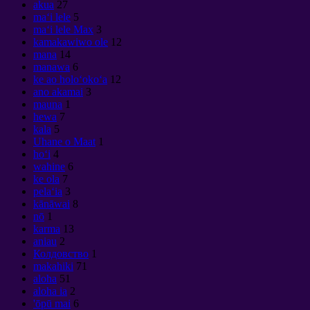
akua
27
maʻi lele
5
maʻi lele Max
3
kamakawiwo ole
12
mana
14
manawa
6
ke ao holoʻokoʻa
12
ano akamai
3
mauna
1
hewa
7
kala
5
Uhane o Maat
1
hoʻi
4
wahine
6
ke ola
7
pelaʻia
3
kānāwai
8
nō
1
karma
13
aniau
2
Колдовство
1
makahiki
71
aloha
51
aloha ia
2
'ōpū mai
6