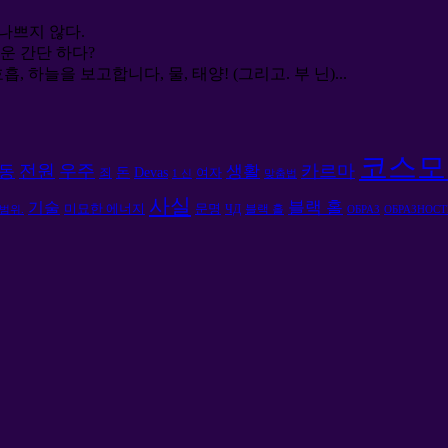
 나쁘지 않다.
다운 간단 하다?
흡, 하늘을 보고합니다, 물, 태양! (그리고. 부 닌)...
코스모
전원
우주
카르마
동
생활
돈
Devas
죄
여자
1 신
맞춤법
사실
블랙 홀
기술
미묘한 에너지
문명
ЧД
블랙 홀
범위.
ОБРАЗ
ОБРАЗНОСТ