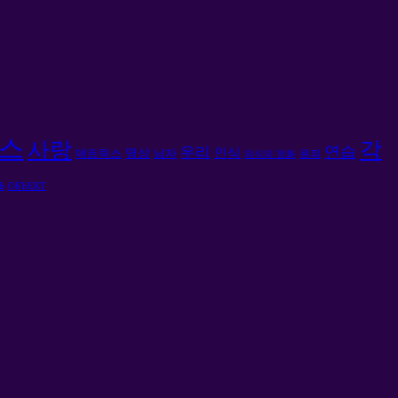
스
사랑
각
연습
우리
인식
명상
매트릭스
남자
원죄
의식의 정화
Ь
ОБЪЕКТ