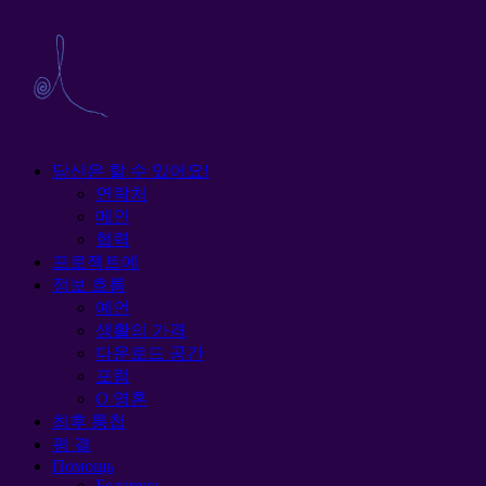
당신은 할 수 있어요!
연락처
메인
협력
프로젝트에
정보 흐름
예언
생활의 가격
다운로드 공간
포럼
O 영혼
최후 통첩
평 결
Помощь
Беларусь