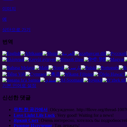
이미지
예
상단으로 가기
번역
기본 언어로 설정
신선한 댓글
무한 한 공간에서
:
Обсуждение
. http://8
love.org/thread-1007
Love Light Life Luck
:
Very good
!
Waiting for a news
!
Яркий Свет
:
Очень интересно
,
хотелось бы подробносте
Розовое Излучение
:
Так держать
!