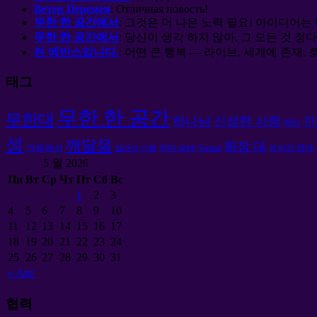
Ветер Перемен
:
Отличная новость
!
무한 한 공간에서
: 그것은 더 나은 노력 필요! 아이디어는
무한 한 공간에서
: 당신이 생각 하지 않아, 그 모든 것 정
린 에반스입니다.
: 어떤 큰 행복 — 라이브, 세계에 존재, 호
태그
무한 한 공간
무한대
하나님
신성한 사랑
진
벡터
성
깨달음
화장 대
거동에서
악마 숭배
Somati
의식의 영역
발견의 기쁨
5 월 2026
Пн
Вт
Ср
Чт
Пт
Сб
Вс
1
2
3
4
5
6
7
8
9
10
11
12
13
14
15
16
17
18
19
20
21
22
23
24
25
26
27
28
29
30
31
«
Авг
협력