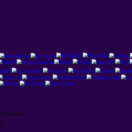
01 -1-1.html
й
!