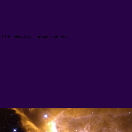
B
(
BSC Network
) -
the same address