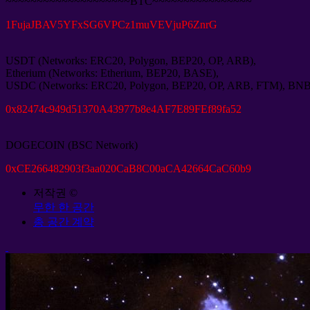
~~~~~~~~~~~~~~~~~~~~BTC~~~~~~~~~~~~~~~~
1
FujaJBAV5YFxSG6VPCz1muVEVjuP6ZnrG
USDT
(
Networks
:
ERC20
,
Polygon
,
BEP20
,
OP
,
ARB
),
Etherium
(
Networks
:
Etherium
,
BEP20
,
BASE
),
USDC
(
Networks
:
ERC20
,
Polygon
,
BEP20
,
OP
,
ARB
,
FTM
),
BN
0
x82474c949d51370A43977b8e4AF7E89FEf89fa52
DOGECOIN
(
BSC Network
)
0
xCE266482903f3aa020CaB8C00aCA42664CaC60b9
저작권 ©
무한 한 공간
총 공간 계약