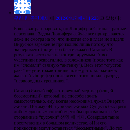
무한 한 공간에서
에
2012/04/17 에서 16:23
고 말했다:
Боюсь вас разочаровать
,
но Люцифер и Сатана
–
разные
персонажи
.
Задом Люцифера сейчас все прикрываются
,
даже не смотря на то
,
что никогда его в глаза не видели
.
Вирусное заражение произошло лишь потому что
эксперимент Люцифера был искажён Сатаной
.
В
результате чего стал не контролируемым
.
А все
участники превратились в заложников
(
после того как
им
“
сломали
”
связную
“
антенну
”).
Весь этот
“
сгусток
рака
”
не уничтожают лишь потому
,
что заложников
жалко
.
А Люцифер после всего этого попал в разряд
“
первородных грешников
”.
Сатана
(
Иалтабаоф
) –
это вечный мертвец
(
кощей
бессмертный
),
который не способен жить
самостоятельно
,
ему всегда необходима чужая Энергия
Жизни
.
Потому оН и убивает Живых Существ быстрым
либо медленным способом
,
чтобы присваивать себе
оторванные
“
кусочки
” 생명 에너지.
Совершая такие
преступления в большом количестве
,
оН и его
прихвостни могут оставаться
“
бессмертными
”.
До тех