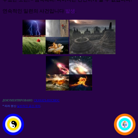
연속적인 일련의 사건입니다
발생
.
ДОКУМЕНТИРОВАНО:
СКАЧАТЬ КОСМОС
* 따라 분산
일반적인 공간 계약
.