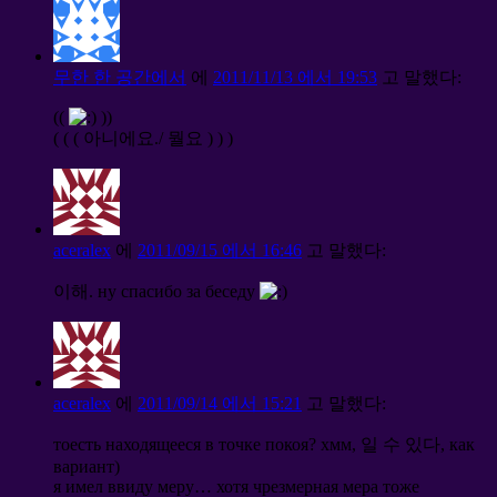
무한 한 공간에서
에
2011/11/13 에서 19:53
고 말했다:
((
))
( ( ( 아니에요./ 뭘요 ) ) )
aceralex
에
2011/09/15 에서 16:46
고 말했다:
이해.
ну спасибо за беседу
aceralex
에
2011/09/14 에서 15:21
고 말했다:
тоесть находящееся в точке покоя
?
хмм
, 일 수 있다,
как
вариант
)
я имел ввиду меру
…
хотя чрезмерная мера тоже