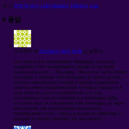
태그:
무한 한 공간
사랑
ОБЪЕКТ
거동에서
사실
9 응답
스프레이
에
2012/04/15 에서 18:58
고 말했다:
Этот мир и есть эксперимент Люцифера
,
и если не
одобрение этого эксперимента свыше
,
то он бы не
проводился вовсе… Люцифер –
(
Носитель Света
)
пошёл
на жертву и понизил свои вибрации до такого уровня
,
что стал именоваться Сатаной и принял характерные
качества тёмно поляризованной «стороны Творца» и в
этом качестве стал его оппонентом
,
и в этом
эксперименте участие приняли все желающие
,
дабы
получить опыт
,
и ускоренный темп эволюции
,
но через
инволюцию
,
как своеобразный катализатор…
своеобразный спуск с горы и выходом на трамплин
,
и
каждый по своему проходит эту дистанцию
…