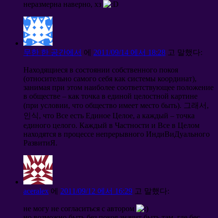
неразмерна наверно
,
хз
무한 한 공간에서
에
2011/09/14 에서 18:28
고 말했다:
Находящиеся в состоянии собственного покоя
(
относительно самого себя как системы координат
),
занимая при этом наиболее соответствующее положение
в обществе
–
как точка в единой целостной картине
(
при условии
,
что общество имеет место быть
). 그래서,
인식,
что Все есть Единое Целое
,
а каждый
–
точка
единого целого
.
Каждый в Частности и Все в Целом
находятся в процессе непрерывного ИндиВиДуального
РазвитиЯ
.
aceralex
에
2011/09/12 에서 16:29
고 말했다:
не могу не согласиться с автором
но возможно быть без покоя значит быть там
,
где бес