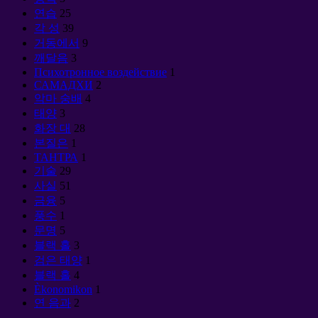
연습
25
각 성
39
거동에서
9
깨달음
3
Психотронное воздействие
1
САМАДХИ
2
악마 숭배
4
태양
3
화장 대
28
본질은
1
ТАНТРА
1
기술
29
사실
51
금융
5
풍수
1
문명
5
블랙 홀
3
검은 태양
1
블랙 홀
4
Èkonomikon
1
연 음과
2