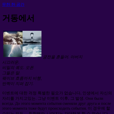
무한 한 공간
거동에서
궁전을 흔들어. 아버지
시끄러운.
비밀의 궤도. 오픈
그들은 말.
웨이브 흐름까지 비행,
반짝이 지퍼 잡기.
이벤트에 대한 걱정 특별한 필요가 없습니다, 인생에서 자신의
자리를 가지고있는. 그냥 이벤트 이후, 그 발생.
Они были
всегда
.
До этого момента события сменяли друг друга и после
этого момента тоже будут происходить события
. 이 경우에 할
수있는 모든, – 침착해라. 나머지는 간단하게 할 수 없습니다.