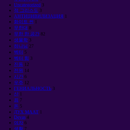
Uncategorized
3
적 그리스도
3
АНТИЦИВИЛИЗАЦИЯ
1
화이트 썬
1
무한대
8
무한 한 공간
82
생물학
3
하나님
27
벡터
5
벡터 힘
3
진동
12
전원
14
시간
6
우주
12
ГЕНИАЛЬНОСТЬ
3
산
1
죄
7
돈
5
ДУХ МААТ
1
Devas
4
여자
6
생활
7