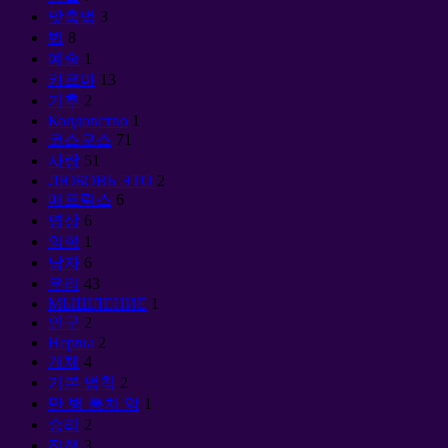
맞춤법
3
법
8
예술
1
카르마
13
기후
2
Колдовство
1
코스모스
71
사랑
51
ЛЮБОВЬ ЭТО
2
매트릭스
6
명상
6
의학
1
남자
6
우리
43
МЫШЛЕНИЕ
1
인구
2
Нервы
2
개체
4
기본 법칙
2
만 병 통치 약
1
승리
2
정책
3