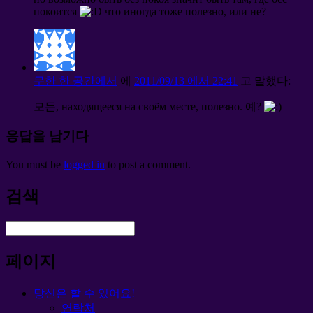
покоится
что иногда тоже полезно
,
или не
?
무한 한 공간에서
에
2011/09/13 에서 22:41
고 말했다:
모든,
находящееся на своём месте
,
полезно
. 예?
응답을 남기다
You must be
logged in
to post a comment
.
검색
페이지
당신은 할 수 있어요!
연락처