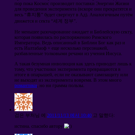
пор пока Космос производит поставки Энергии Жизни
для проведения эксперимента
(
вскоре они прекратятся и
весь
“휴지통”
будет свергнут в Ад
).
Аналогичным путём
движется и секта
“세계 정부”.
Не меньшее разочарование ожидает и Библейскую секту
,
которая появилась по распоряжению Римского
Императора
.
Ведь описанный в Библии Бог как раз и
есть Иалтабаоф
+
еще несколько персонажей
,
разбавленные толковыми речами из учения Иисуса
.
А такая безумная инволюция как здесь приводит лишь к
тому
,
что участники эксперимента превращаются в
итоге в опарышей
,
если не оказывают самозащиту или
не выходят из эксперимента вовремя
.
В этом много
романтики
,
но ни грамма пользы
.
검은 부처님
에
2011/11/13 에서 10:40
고 말했다:
истина
.
спасибо автору