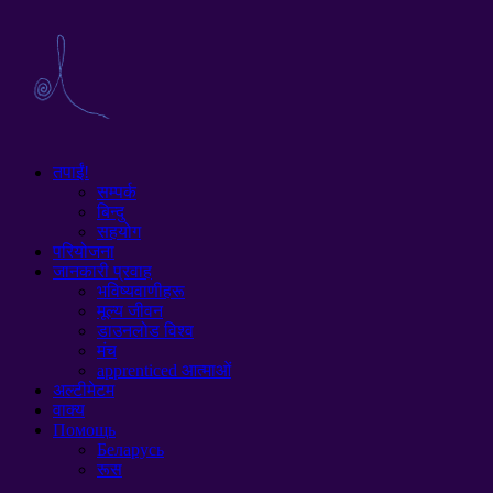
तपाईं!
सम्पर्क
बिन्दु
सहयोग
परियोजना
जानकारी प्रवाह
भविष्यवाणीहरू
मूल्य जीवन
डाउनलोड विश्व
मंच
apprenticed आत्माओं
अल्टीमेटम
वाक्य
Помощь
Беларусь
रूस