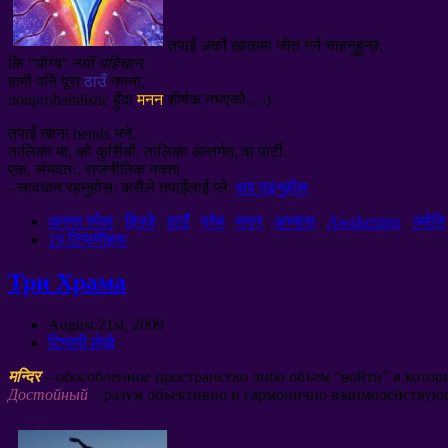
तपाईं अर्को खातामा जीत गर्न चाहनुहुन्छ,
कि “योग्य” नयाँ
पहिचान
.
हामी पनि पूरा
ठाउँ
गणना,
nonprobabilistic हुँदा
मनन
शीर्षक नभएको…:)
तपाईं खाना bends भने,
तालिका मा, को कुर्सियों, तालिका अन्तर्गत, वा पार्टी.
एक, संभवतः, राजनीतिक नक्शा
- सावधान रहनुहोस्: कसैले तपाईंलाई प्ले.
थप पढ्नुहोस्
अनन्त स्पेस
.
हिज्जे
.
ठाउँ
.
प्रेम
.
मनन
.
अभ्यास
.
Awakening
.
ज्योति
19 टिप्पणीहरू
Три Храма
August 21st
, 2009
टिप्पणी लेख्ने
मन्दिर
–
обособленное пространство либо объем
“
войти
”
в котор
Достойный
–
разум объективно и гармонично взаимодействую