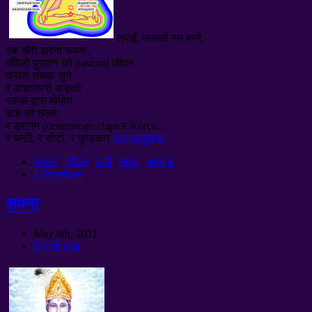
तपाईं, जसको मन बग्ने,
एक खैरो झरना रूपमा,
पहिलो पुरातन को pastoral जीवन,
कसले संख्या सुने
र आज्ञाकारी फड्को
स्कंक द्वारा मोहित
डाह को छल्ले;
र ड्रागन plenennogo claps र Korca,
र घन्टी, र सीटी, र फुफकार
थप पढ्नुहोस्
अनन्त
.
जीवन
.
ठाउँ
.
मनन
.
अभ्यास
2 टिप्पणीहरू
सपना
May 8th
, 2011
टिप्पणी लेख्ने