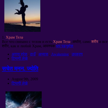
1.
Храм Тела
.
Все что связано с телом и есть
Храм Тела
. अर्थात्.
само
शरीर
и вс
शरीर,
как и любой Храм
, आवश्यक
थप पढ्नुहोस्
अनन्त स्पेस
.
ठाउँ
.
अभ्यास
.
Awakening
.
उपकरण
टिप्पणी लेख्ने
सचेत मनन. ज्योति
August 9th
, 2009
टिप्पणी लेख्ने