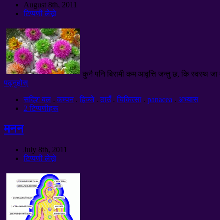
August 8th
, 2011
टिप्पणी लेख्ने
कुनै पनि बिरामी कम आवृत्ति जन्तु छ, कि स्वस्थ
पढ्नुहोस्
सदिश बल
.
कम्पन
.
हिज्जे
.
ठाउँ
.
चिकित्सा
.
panacea
.
अभ्यास
2 टिप्पणीहरू
मनन
July 8th
, 2011
टिप्पणी लेख्ने