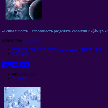
«Гениальность – способность разделять события
र सुविधाहरु
सर
वास्तवमा मनन:
थप पढ्नुहोस्
अनन्त स्पेस
.
ठाउँ
.
मनन
.
अभ्यास
.
Awakening
.
उपकरण
.
तथ्य
2 टिप्पणीहरू
वस्तुहरु चयन
July 23rd
, 2009
टिप्पणी लेख्ने