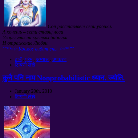
Сон расставляет свои удочки
.
А хочешь
–
сети ставь
;
лови
Узоры глаз на крыльях бабочки
И отражение Любви
.
˜”*°•☆ Космос видит сны ☆•°*”˜
ठाउँ
.
प्रेम
.
अभ्यास
.
उपकरण
टिप्पणी लेख्ने
कुनै पनि नाम Nonprobabilistic ध्यान. ज्योति.
January 20th
, 2010
टिप्पणी लेख्ने