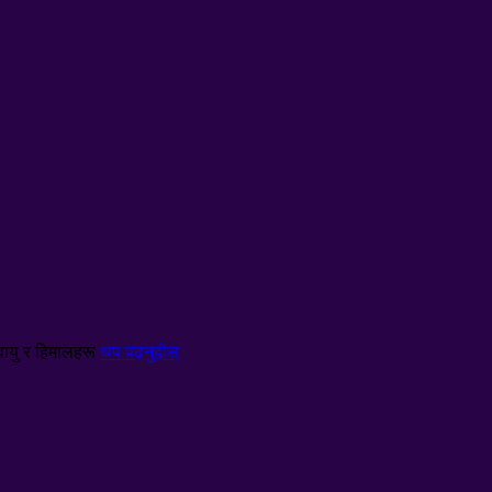
लवायु र हिमालहरू
थप पढ्नुहोस्