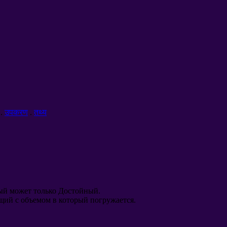
.
उपकरण
.
तथ्य
ый может только Достойный
.
щий с объемом в который погружается
.