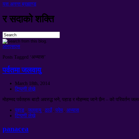
यस अनन्त ब्रह्माण्ड
र सदाको शक्ति
आरएसएस
Posts Tagged ‘
अभ्यास’
पर्वतमा जलवायु
March 18th
, 2014
टिप्पणी लेख्ने
मोहम्मद पर्वतहरू बाटो अवरुद्ध भने, पहाड र मोहम्मद जाने छैन – को परिवर्तन ज
पहाड
.
जलवायु
.
ठाउँ
.
प्रेम
.
अभ्यास
टिप्पणी लेख्ने
panacea