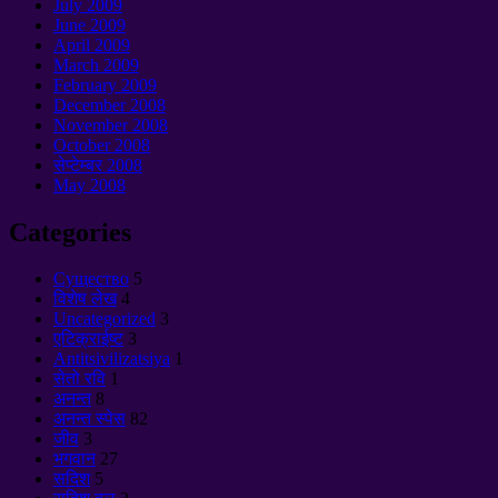
July
2009
June
2009
April
2009
March
2009
February
2009
December
2008
November
2008
October
2008
सेप्टेम्बर 2008
May
2008
Categories
Cущество
5
विशेष लेख
4
Uncategorized
3
एटिक्राईष्ट
3
Antitsivilizatsiya
1
सेतो रवि
1
अनन्त
8
अनन्त स्पेस
82
जीव
3
भगवान
27
सदिश
5