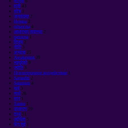
मानिस
6
हामी
43
सोच
1
जनसंख्या
2
Нервы
2
объекты
4
आधारभूत व्यवस्था
2
panacea
1
विजय
2
नीति
3
अभ्यास
25
Awakening
39
भइरहेको
9
ज्योति
3
Психотронное воздействие
1
Samadhi
2
Satanism
4
सूर्य
3
व्यर्थ
28
सार
1
Tantra
1
उपकरण
29
तथ्य
51
आर्थिक
5
फेंग शुई
1