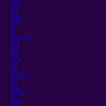
सदिश बल
3
कम्पन
12
शक्ति
14
समय
6
ब्रह्माण्ड
12
प्रतिभा
3
पहाड
1
पाप
7
पैसा
5
Maat को आत्मा
1
devas
4
महिला
6
जीवन
7
हिज्जे
3
व्यवस्था
8
कला
1
कर्म
13
जलवायु
2
Колдовство
1
ठाउँ
71
प्रेम
51
यो प्रेम
2
म्याट्रिक्स
6
मनन
6
चिकित्सा
1