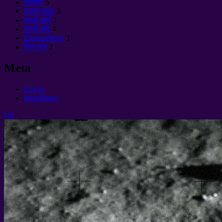
सभ्यता
5
कालो प्वाल
3
कालो सूर्य
1
कालो छेद
4
Ekonomikon
1
यिन यांग
2
Meta
Log in
WordPress
Up