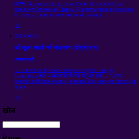
कारण.
Создавая Прекрасные Миры
,
Высший Разум
зажигает Огненные Сферы
.
Удовлетворяющий желания
без меры
,
Подсовывает мыльные пузыри
…
10
2009-04-13
को सूक्ष्म शक्ती गर्न संक्रमण (दोस्रो भाग)
अनन्त ठाउँ
"... जब शक्ति बाहिर चल्छ र अब एक लाभ हुनेछ – कालूपुर
otstuchitsya ताल – झल्काउँछ चिल्लो जगुआर नाडी ... " (माया
जनजाति. साहित्यिक अनुवाद।) बाल्यकाल देखि, तथ्य द्वारा विशेषता, कि
लगभग
10
खोज
Pages