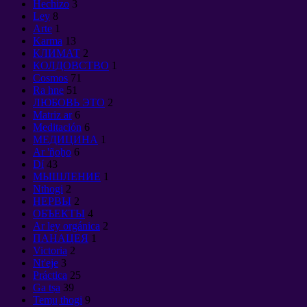
Hechizo
3
Ley
8
Arte
1
Karma
13
КЛИМАТ
2
КОЛДОВСТВО
1
Cosmos
71
Ra hne
51
ЛЮБОВЬ ЭТО
2
Matriz ar
6
Meditación
6
МЕДИЦИНА
1
Ar 'ño̲ho̲
6
Dí
43
МЫШЛЕНИЕ
1
Nthogi
2
НЕРВЫ
2
ОБЪЕКТЫ
4
Ar ley orgánica
2
ПАНАЦЕЯ
1
Victoria
2
Nt'eje
3
Práctica
25
Ga tsa̲
39
Temu̲ thogi
9