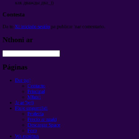
как дважды два_
))
Contesta
Da to
Xi iniciado sesión
pa publicar 'nar comentario.
Nthoni ar
Páginas
Dar tsa̲!
Contacto
Principal
Mfats'i
Ja ar 'be̲fi
Flujo ungumfädi
Profecía
Precio ar nzaki
Descargar Space
Foro
Wa espíritus