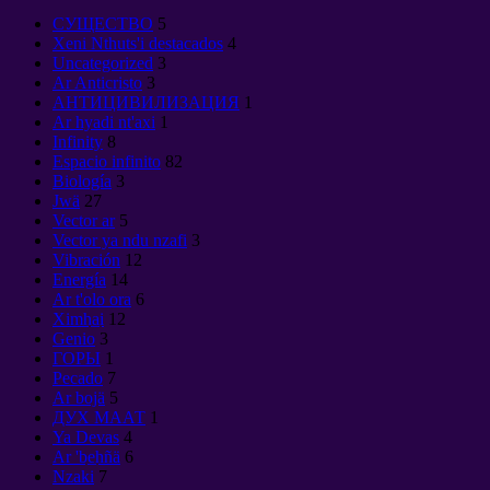
CУЩЕСТВО
5
Xeni Nthuts'i destacados
4
Uncategorized
3
Ar Anticristo
3
АНТИЦИВИЛИЗАЦИЯ
1
Ar hyadi nt'axi
1
Infinity
8
Espacio infinito
82
Biología
3
Jwä
27
Vector ar
5
Vector ya ndu nzafi
3
Vibración
12
Energía
14
Ar t'olo ora
6
Ximha̲i
12
Genio
3
ГОРЫ
1
Pecado
7
Ar bojä
5
ДУХ МААТ
1
Ya Devas
4
Ar 'be̲hñä
6
Nzaki
7