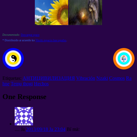
Documentado:
Descargar space
* Distribuido ar acuerdo ko
Nkohi espacio hne ngatho
.
Etiquetas:
АНТИЦИВИЛИЗАЦИЯ
Vibración
Nzaki
Cosmos
Ra
hne
Temu̲ thogi
Hechos
One Response
....
Ja
2013/09/18 Ja 23:04
Bí mä: