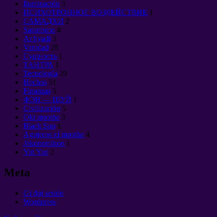
Iluminación
3
ПСИХОТРОННОЕ ВОЗДЕЙСТВИЕ
1
САМАДХИ
2
Satanismo
4
Ar hyadi
3
Vanidad
28
Сущность
1
ТАНТРА
1
Tecnología
29
Hechos
51
Finanzas
5
ФЭН — ШУЙ
1
Civilización
5
Oki mpothe
3
Black Sun
1
Agujeros xí mpothe
4
Jekonomikon
1
Yin Yan
2
Meta
Gi du̲i sesión
Wordpress