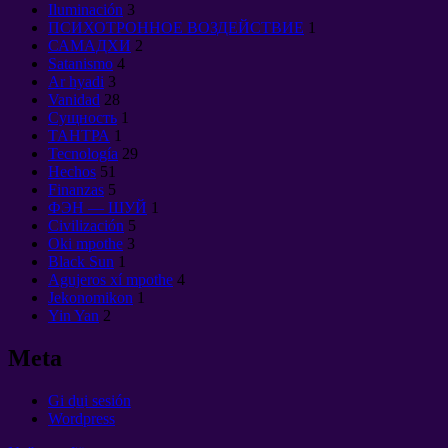
Iluminación
3
ПСИХОТРОННОЕ ВОЗДЕЙСТВИЕ
1
САМАДХИ
2
Satanismo
4
Ar hyadi
3
Vanidad
28
Сущность
1
ТАНТРА
1
Tecnología
29
Hechos
51
Finanzas
5
ФЭН — ШУЙ
1
Civilización
5
Oki mpothe
3
Black Sun
1
Agujeros xí mpothe
4
Jekonomikon
1
Yin Yan
2
Meta
Gi du̲i sesión
Wordpress