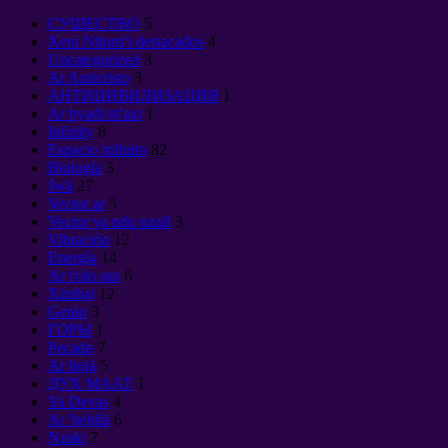
CУЩЕСТВО
5
Xeni Nthuts'i destacados
4
Uncategorized
3
Ar Anticristo
3
АНТИЦИВИЛИЗАЦИЯ
1
Ar hyadi nt'axi
1
Infinity
8
Espacio infinito
82
Biología
3
Jwä
27
Vector ar
5
Vector ya ndu nzafi
3
Vibración
12
Energía
14
Ar t'olo ora
6
Ximha̲i
12
Genio
3
ГОРЫ
1
Pecado
7
Ar bojä
5
ДУХ МААТ
1
Ya Devas
4
Ar 'be̲hñä
6
Nzaki
7