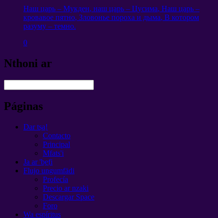
Наш царь – Мукден
,
наш царь – Цусима
,
Наш царь –
кровавое пятно
,
Зловонье пороха и дыма
,
В котором
разуму – темно
.
0
Nthoni ar
Páginas
Dar tsa̲!
Contacto
Principal
Mfats'i
Ja ar 'be̲fi
Flujo ungumfädi
Profecía
Precio ar nzaki
Descargar Space
Foro
Wa espíritus