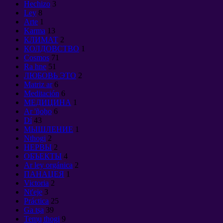
Hechizo
3
Ley
8
Arte
1
Karma
13
КЛИМАТ
2
КОЛДОВСТВО
1
Cosmos
71
Ra hne
51
ЛЮБОВЬ ЭТО
2
Matriz ar
6
Meditación
6
МЕДИЦИНА
1
Ar 'ño̲ho̲
6
Dí
43
МЫШЛЕНИЕ
1
Nthogi
2
НЕРВЫ
2
ОБЪЕКТЫ
4
Ar ley orgánica
2
ПАНАЦЕЯ
1
Victoria
2
Nt'eje
3
Práctica
25
Ga tsa̲
39
Temu̲ thogi
9