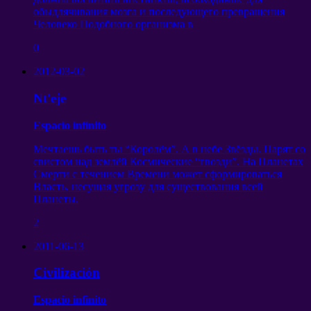
обыдлячивания мозга и последующего превращения
Человеко Подобного организма в
0
2012-03-02
Nt'eje
Espacio infinito
Мечтаешь быть ты
“
Королём
”.
А в небе Звёзды
.
Парят со
свистом над землёй Космические
“
гвозди
”.
На Планетах
Смерти с течением Времени может сформироваться
Власть
,
несущая угрозу для существования всей
Планеты
.
2
2011-06-13
Civilización
Espacio infinito