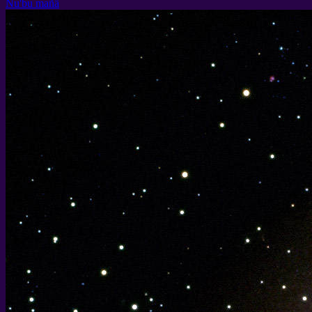
Nu'bu mañä