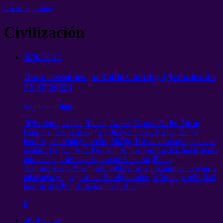
Espacio infinito
Civilización
2020-08-10
Dätä elecciones jar Little Country (Actualizado
22.05.2022)
Espacio infinito
“Dí ts'ints'u̲ xi hño; Ya ora, Jwädä, Ya ora! Nu'bu̲, Ho ar
blanco ar LA xí nt'axi jár xu̲tha ya nubes, Nu'bu̲, Ho ya
bordes jar däzabi ya azules, Nu'bu̲, Ho caminamos ho̲ntho ar
ndähi... Hä,!...” A.s.. Pushkin. Ja 'nar xe̲ni ximha̲i hingi ngut'ä
dätä mi 'bu̲i elecciones pa ar presidencia, Dá da
Tikhanovskaya S.G. ganó. 1982 ar je̲ya nacimiento nä'ä mä ár
nthuxu̲pa ya gregoriano. Ko abrumador yá 'bede ya nt'ets'i xi
hño jar ar 64%.
Поздравляем с
[…]
0
2014-03-29