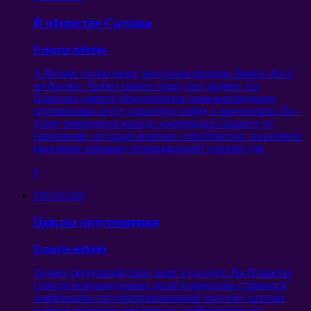
В обществе Сатаны
Espacio infinito
А Космос точно знает
,
кого всем сердцем Любит
.
Кого
же Космос Любит смерть перед тем дрожит
.
На
Планетах смерти объединённые террористические
группировки ведут скрытную войну с населением
.
По-
этому приходится иногда освобождать Планету от
терроризма
,
который величает себя Властью
,
а разумное
население называет потенциальной угрозой для
0
2014-03-06
Циклы опустошения
Espacio infinito
Только танцующий слон знает куда идет
.
На Планетах
Смерти новорожденных детей изначально стараются
зомбировать систематизированной чепухой
,
которая
должна воспитать инстинкты
,
необходимые для