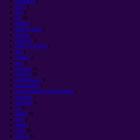
kutafakari
6
dawa
1
mtu
6
sisi
43
kufikiri
1
idadi ya watu
2
Нервы
2
объекты
4
sheria ya msingi
2
tiba
1
ushindi
2
sera
3
mazoezi
25
kuamka
39
kinachotokea
9
kutaalamika
3
Психотронное воздействие
1
Samadhi
2
Satanism
4
jua
3
ubatili
28
kiini
1
Tantra
1
vifaa
29
ukweli
51