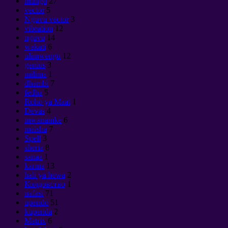
mungu
27
vector
5
Nguvu vector
3
vibration
12
nguvu
14
wakati
6
ulimwengu
12
genius
3
milima
1
dhambi
7
fedha
5
Roho ya Maat
1
Devas
4
mwanamke
6
maisha
7
Spell
3
sheria
8
sanaa
1
karma
13
hali ya hewa
2
Колдовство
1
nafasi
71
upendo
51
kupenda
2
Matrix
6