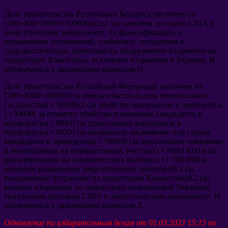
Долг правительства Республики Беларусь увеличен на
(300+500+30000+300000)
x2x2 триллионов долларов США в
энергетическом эквиваленте
.
За фальсификацию и
превышение полномочий
,
слабоумие
,
сепаратизм и
террористическую деятельность
,
вооруженное вторжение на
территорию Казахстана
,
за военное вторжение в Украину
.
И
обозначается в дальнейшем индексом O
.
Долг правительства Российской Федерации увеличен на
[700+3000+300000 (
за вмешательство в дела независимого
государства
) + 50000
x3
(
за убийство кандидатов в президенты
) +30000(
за попытку убийства возможных кандидатов в
президенты
) +30000 (
за притеснение кандидатов в
президенты
) +30000 (
за незаконное заключение под стражу
кандидатов в президенты
) +700000 (
за недостойное поведение
и манипуляции на избирательных участках
) +700
х140х14
(
за
фальсификации на парламентских выборах
) +1 500 000(
за
неверное размещение энергетических центров
)]
X2
(
за
вооруженное вторжение на территорию Казахстана
)
X2
(
за
военное вторжение на территорию независимой Украины
)
триллионов долларов США в энергетическом эквиваленте
.
И
обозначается в дальнейшем индексом Z
.
Обновление по избирательным делам от
01.03.2022 15:15
по