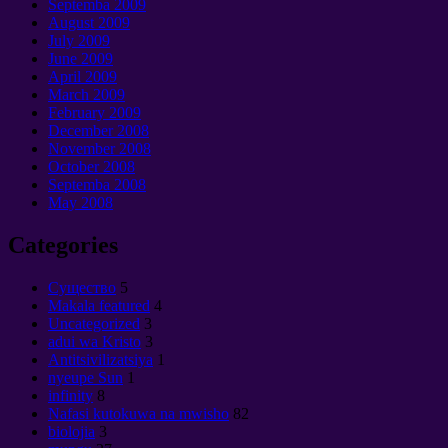
Septemba 2009
August
2009
July
2009
June
2009
April
2009
March
2009
February
2009
December
2008
November
2008
October
2008
Septemba 2008
May
2008
Categories
Cущество
5
Makala featured
4
Uncategorized
3
adui wa Kristo
3
Antitsivilizatsiya
1
nyeupe Sun
1
infinity
8
Nafasi kutokuwa na mwisho
82
biolojia
3