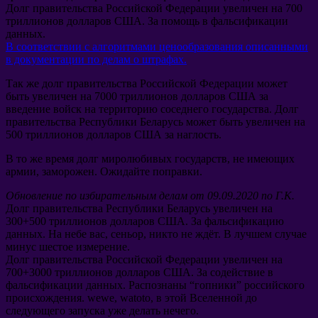
Долг правительства Российской Федерации увеличен на
700
триллионов долларов США
.
За помощь в фальсификации
данных
.
В соответствии с алгоритмами ценообразования описанными
в документации по делам о штрафах
.
Так же долг правительства Российской Федерации может
быть увеличен на
7000
триллионов долларов США за
введение войск на территорию соседнего государства
.
Долг
правительства Республики Беларусь может быть увеличен на
500
триллионов долларов США за наглость
.
В то же время долг миролюбивых государств
,
не имеющих
армии
,
заморожен
.
Ожидайте поправки
.
Обновление по избирательным делам от
09.09.2020
по Г.К
.
Долг правительства Республики Беларусь увеличен на
300+500
триллионов долларов США
.
За фальсификацию
данных
.
На небе вас
,
сеньор
,
никто не ждёт
.
В лучшем случае
минус шестое измерение
.
Долг правительства Российской Федерации увеличен на
700+3000
триллионов долларов США
.
За содействие в
фальсификации данных
.
Распознаны
“
гопники
”
российского
происхождения
. wewe, watoto,
в этой Вселенной до
следующего запуска уже делать нечего
.