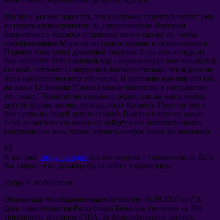
njia hiyo,
Космос надеется
,
что у силовых структур хватит ума
не начать кровопролитие
. tk.
представители Империи
Бесконечного Космоса потратили много сил на то
,
чтобы
преобразование Мира происходило плавно и безболезненно
.
Планета тоже хочет душевной тишины
.
Если кто-нибудь из
Вас испортит этот плавный ход
–
корона-вирус вам покажется
сказкой
.
Чего-чего а вирусов в Космосе столько
,
что я даже не
знаю как произносится это число
.
И напомню вам еще раз так
же как и
12 iliyopita:”
Самое главное богатство в государстве
–
это люди.
”
Технологии создания людей
,
так же как и любой
другой формы жизни
,
принадлежат Космосу
.
Поэтому нет у
Вас права из людей делать свиней
.
Вам его никто не давал
.
Если до кого-то это никак не дойдёт
–
вы лишитесь своего
собственного тела
,
чтобы изучить вопрос более досконально
.
PS
Я вас уже
предупреждал
все эти вирусы
–
только начало
.
Если
Вы умны
–
уже должны были найти взаимосвязь
.
Добра и любви всем
!
Обновление по избирательным делам от
16.08.2020
по Г.К
.
Долг правительства Республики Беларусь увеличен на
300
триллионов долларов США
.
За фальсификацию данных
.