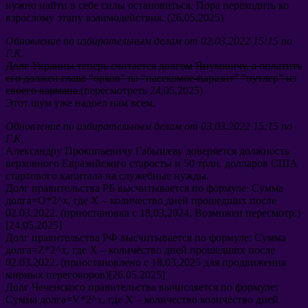
нужно найти в себе силы остановиться
.
Пора переходить ко
взрослому этапу взаимодействия
. (26,05,2025)
Обновление по избирательным делам от
02.03.2022 15:15
по
Г.К
.
Долг Украины теперь считается долгом Януковичу
,
а оплатить
его должен глава
“
орков
” na “
насекомое-паразит
” “
путлер
”
из
своего кармана
.
(
пересмотреть
24,05,2025)
Этот шум уже надоел нам всем
.
Обновление по избирательным делам от
03.03.2022 15:15
по
Г.К
.
Александру Прокопьевичу Габышеву доверяется должность
верховного Евразийского старосты и
50
трлн
.
долларов США
стартового капитала на служебные нужды
.
Долг правительства РБ высчитывается по формуле
:
Сумма
долга=O*2^​x
,
где X
–
количество дней прошедших после
02.03.2022. (
приостановка с
18,03,2024.
Возможен пересмотр.
)
[24.05.2025]
Долг правительства РФ высчитывается по формуле
:
Сумма
долга=Z*2^​x
,
где X
–
количество дней прошедших после
02.03.2022. (
приостановлено с
18,03,2025
для продвижения
мирных переговоров
)[26.05.2025]
Долг Чеченского правительства вычисляется по формуле
:
Сумма долга=V*2^x
,
где X
–
количество количество дней