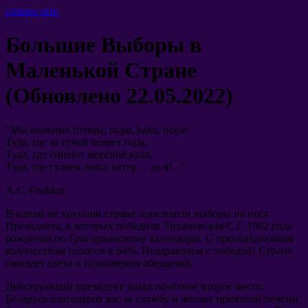
cosmos usio
Большие Выборы в
Маленькой Стране
(
Обновлено
22.05.2022)
“
Мы вольные птицы
;
пора
, kaka,
пора
!
Туда
,
где за тучей белеет гора
,
Туда
,
где синеют морские края
,
Туда
,
где гуляем лишь ветер… да я
!...”
А.С
. Pushkin.
В одной не крупной стране произошли выборы на пост
Президента
,
в которых победила Тихановская С.Г
. 1982
года
рождения по Григорианскому календарю
.
С преобладающим
количеством голосов в
64%.
Поздравляем с победой
!
Страна
ожидает света и исполнения обещаний
.
Действующий президент занял почётное второе место
.
Беларусь благодарит вас за службу и желает приятной пенсии
.