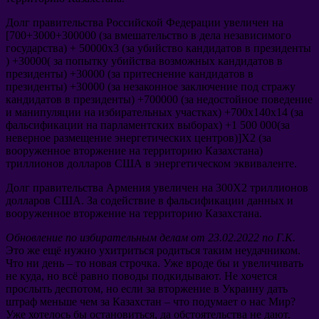
Долг правительства Российской Федерации увеличен на
[700+3000+300000 (
за вмешательство в дела независимого
государства
) + 50000
x3
(
за убийство кандидатов в президенты
) +30000(
за попытку убийства возможных кандидатов в
президенты
) +30000 (
за притеснение кандидатов в
президенты
) +30000 (
за незаконное заключение под стражу
кандидатов в президенты
) +700000 (
за недостойное поведение
и манипуляции на избирательных участках
) +700
х140х14
(
за
фальсификации на парламентских выборах
) +1 500 000(
за
неверное размещение энергетических центров
)]
X2
(
за
вооруженное вторжение на территорию Казахстана
)
триллионов долларов США в энергетическом эквиваленте
.
Долг правительства Армения увеличен на 300X2 триллионов
долларов США
.
За содействие в фальсификации данных и
вооруженное вторжение на территорию Казахстана
.
Обновление по избирательным делам от
23.02.2022
по Г.К
.
Это же ещё нужно ухитриться родиться таким неудачником
.
Что ни день
–
то новая строчка
.
Уже вроде бы и увеличивать
не куда
,
но всё равно поводы подкидывают
.
Не хочется
прослыть деспотом
,
но если за вторжение в Украину дать
штраф меньше чем за Казахстан
–
что подумает о нас Мир
?
Уже хотелось бы остановиться
,
да обстоятельства не дают
.