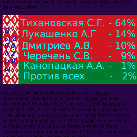
Ваши технологии уже не актуальны лет пятнадцать как
.
Пора
бы и честь знать
.
В случае нежелания действующей власти передать
полномочия
–
внешний долг данного государства перед
Бесконечным Космосом будет увеличен на
300
триллионов
долларов США
.
А долг государств оказавших поддержку в
фальсификации данных и удержании власти будет увеличен
на
700
триллионов долларов США
.
Государствам оказавшим
помощь в урегулировании конфликта интересов будет
списано по
10
триллионов долларов США
.
Да и вообще будет
много всего хорошего когда все наладится
.