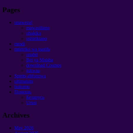
Pages
unaweza!
mawasiliano
uhakika
ushirikiano
mradi
mtiririko wa taarifa
unabii
Bei ya Maisha
download Cosmos
jukwaa
Spirits alifunzwa
ultimatum
hukumu
Помощь
Беларусь
Urusi
Archives
May
2026