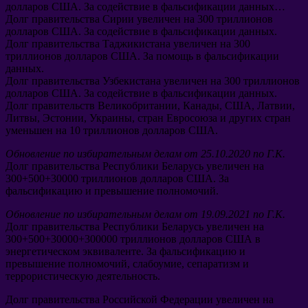
долларов США
.
За содействие в фальсификации данных
…
Долг правительства Сирии увеличен на
300
триллионов
долларов США
.
За содействие в фальсификации данных
.
Долг правительства Таджикистана увеличен на
300
триллионов долларов США
.
За помощь в фальсификации
данных
.
Долг правительства Узбекистана увеличен на
300
триллионов
долларов США
.
За содействие в фальсификации данных
.
Долг правительств Великобритании
,
Канады
,
США
,
Латвии
,
Литвы
,
Эстонии
,
Украины
,
стран Евросоюза и других стран
уменьшен на
10
триллионов долларов США
.
Обновление по избирательным делам от
25.10.2020
по Г.К
.
Долг правительства Республики Беларусь увеличен на
300+500+30000
триллионов долларов США
.
За
фальсификацию и превышение полномочий
.
Обновление по избирательным делам от
19.09.2021
по Г.К
.
Долг правительства Республики Беларусь увеличен на
300+500+30000+300000
триллионов долларов США в
энергетическом эквиваленте
.
За фальсификацию и
превышение полномочий
,
слабоумие
,
сепаратизм и
террористическую деятельность
.
Долг правительства Российской Федерации увеличен на