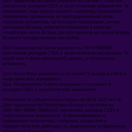
Долг правительства Ирана увеличен на
150 000 + 3 000 000
триллионов долларов США в энергетическом эквиваленте
.
За
применение силы против мирного населения
,
превышение
полномочий
,
применение не пропорциональной силы
,
терроризм
,
сепаратизм
,
организацию беспорядков
,
плохое
понимание Ислама
,
небрежное отношение к религии
,
оскорбление чести Ислама
,
распространение не верной формы
Ислама в государственных масштабах
.
Долг правительства Китая увеличен на
700+3 000 000
триллионов долларов США в энергетическом эквиваленте
.
За
содействие в фальсификации19 данных
,
и нетипичную
активность
.
Долг Коста-Рики заморожен и составляет
0
долларов США в
энергетическом эквиваленте
.
Долг Независимого Тибета заморожен и составляет
0
долларов США в энергетическом эквиваленте
.
Обновление по избирательным делам от
06.01.2022
по Г.К
.
Долг правительства Республики Беларусь увеличен на
(300+500+30000+300000)
x2 триллионов долларов США в
энергетическом эквиваленте
.
За фальсификацию и
превышение полномочий
,
слабоумие
,
сепаратизм и
террористическую деятельность
,
вооруженное вторжение на
территорию Казахстана
.