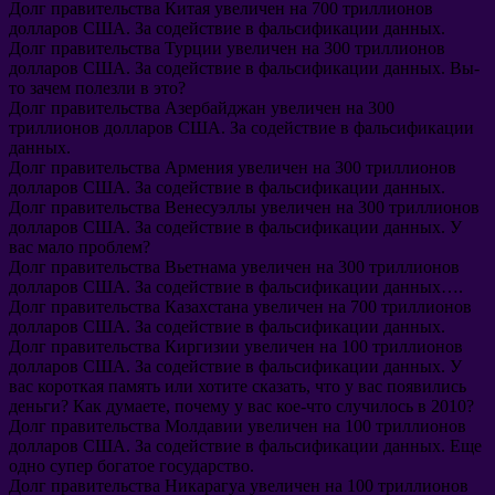
Долг правительства Китая увеличен на
700
триллионов
долларов США
.
За содействие в фальсификации данных
.
Долг правительства Турции увеличен на
300
триллионов
долларов США
.
За содействие в фальсификации данных
.
Вы-
то зачем полезли в это
?
Долг правительства Азербайджан увеличен на
300
триллионов долларов США
.
За содействие в фальсификации
данных
.
Долг правительства Армения увеличен на
300
триллионов
долларов США
.
За содействие в фальсификации данных
.
Долг правительства Венесуэллы увеличен на
300
триллионов
долларов США
.
За содействие в фальсификации данных
.
У
вас мало проблем
?
Долг правительства Вьетнама увеличен на
300
триллионов
долларов США
.
За содействие в фальсификации данных
….
Долг правительства Казахстана увеличен на
700
триллионов
долларов США
.
За содействие в фальсификации данных
.
Долг правительства Киргизии увеличен на
100
триллионов
долларов США
.
За содействие в фальсификации данных
.
У
вас короткая память или хотите сказать
,
что у вас появились
деньги
?
Как думаете
,
почему у вас кое-что случилось в
2010?
Долг правительства Молдавии увеличен на
100
триллионов
долларов США
.
За содействие в фальсификации данных
.
Еще
одно супер богатое государство
.
Долг правительства Никарагуа увеличен на
100
триллионов