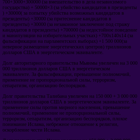
700+3000+300000 (
за вмешательство в дела независимого
государства
) + 50000×3 (
за убийство кандидатов в президенты
) +30000(
за попытку убийства возможных кандидатов в
президенты
) +30000 (
за притеснение кандидатов в
президенты
) +30000 (
за незаконное заключение под стражу
кандидатов в президенты
) +700000 (
за недостойное поведение
и манипуляции на избирательных участках
) +700
х140х14
(
за
фальсификации на парламентских выборах
) +1 500 000(
за
неверное размещение энергетических центров
)
триллионов
долларов США в энергетическом эквиваленте
.
Долг авторитарного правительства Мьянмы увеличен на
3 000
000
триллионов долларов США в энергетическом
эквиваленте
.
За фальсификации
,
превышение полномочий
,
применение не пропорциональной силы
,
терроризм
,
сепаратизм
,
организацию беспорядков
.
Долг правительства Талибана увеличен на
150 000 + 3 000 000
триллионов долларов США в энергетическом эквиваленте
.
За
применение силы против мирного населения
,
превышение
полномочий
,
применение не пропорциональной силы
,
терроризм
,
сепаратизм
,
организацию беспорядков
,
плохое
понимание Ислама
,
небрежное отношение к религии
,
оскорбление чести Ислама
.