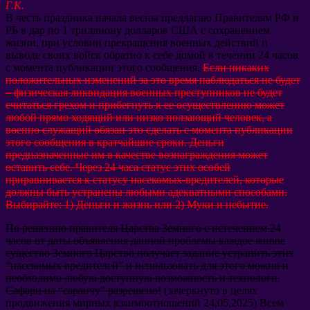
Г.К
.
В честь праздника начала весны предлагаю Правителям РФ и
РБ в дар по
1
триллиону долларов США с сохранением
жизни
,
при условии прекращения военных действий и
выводе своих войск обратно к себе домой в течении
24
часов
с момента публикации этого сообщения
.
Если никаких
положительных изменений за это время наблюдаться не будет
–
физическая ликвидация военных преступников не будет
считаться грехом и прибегнуть к ее осуществлению может
любой прямо ходящий или низко ползающий человек
,
а
военно служащий обязан это сделать с момента публикации
этого сообщения в кратчайшие сроки
.
Деньги
предназначенные им в качестве вознаграждения может
оставить себе
.
Через
24
часа статус этих особей
приравнивается к статусу насекомых-вредителей
,
которые
должны быть устранены любыми адекватными способами
.
Выбирайте
: 1)
Деньги и жизнь или
2)
Муки и небытие
.
По решению правителя Царства Земного с истечением
24
часов от даты объявления данной проблемы каждое живое
существо Земного Царство получает задание устранить этих
“
насекомых вредителей
”
и использовать для этого можно и
необходимо любую доступную возможность и технологи
.
Сафари на
“
саранчу
”
разрешено
!
(
зачеркнуто в целях
продвижения мирных взаимоотношений
24,05,2025)
Всем