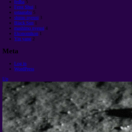
fedha
5
Feng Shui
1
ustaarabu
5
shimo nyeusi
3
Black Sun
1
mashimo nyeusi
4
Ekonomikon
1
Yin yang
2
Meta
Log in
WordPress
Up