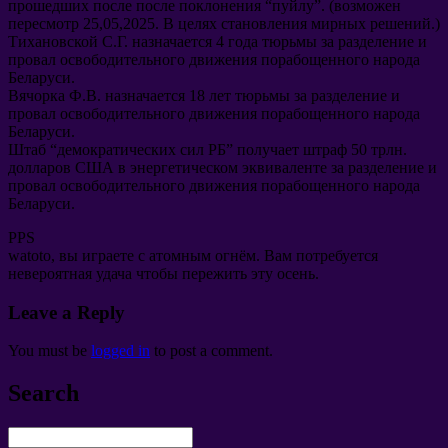
прошедших после после поклонения
“
пуйлу
”. (
возможен
пересмотр
25,05,2025.
В целях становления мирных решений.
)
Тихановской С.Г
.
назначается
4
года тюрьмы за разделение и
провал освободительного движения порабощенного народа
Беларуси
.
Вячорка Ф.В
.
назначается
18
лет тюрьмы за разделение и
провал освободительного движения порабощенного народа
Беларуси
.
Штаб
“
демократических сил РБ
”
получает штраф
50
трлн
.
долларов США в энергетическом эквиваленте за разделение и
провал освободительного движения порабощенного народа
Беларуси
.
PPS
watoto,
вы играете с атомным огнём
.
Вам потребуется
невероятная удача чтобы пережить эту осень
.
Leave a Reply
You must be
logged in
to post a comment
.
Search