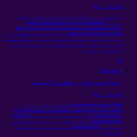
لامتناہی خلا
آپ کسی دوسرے اکاؤنٹ جیتنا چاہتے ہیں, کہ
“میرٹ”
Мы же выполняем
.
новые признания
Космический Расчет
,
Находясь в Невероятностной
Медитации Без Названия
…:) آپ کو کھانے جھکتا تو,
میز پر, کرسیاں, میز کے نیچے, یا پارٹی. A, ممکنہ
طور پر, سیاسی نقشہ – ہوشیار رہو: اگر کوئی آپ
کو کھیل رہا ہے.
19
2009-09-23
العالمین نظریہ. تنظیمی ڈھانچے
لامتناہی خلا
Рассмотрим любой Мир
. مثال کے طور پر, اس.
Относительно этого Мира существуют еще и более
Низкий Мир
(مثال کے طور پر, دو جہتی ),
и более
Высокий Мир
(مثال کے طور پر, چار جہتی). جہتی
دنیا. دو dimensionality کی…. تین جہتی حقیقت
سمجھا تو