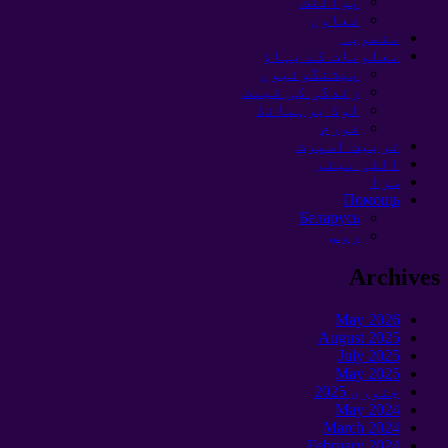
پوائنٹ
تعاون
منصوبہ
معلومات کے بہاؤ
پیشنگوئیوں
زندگی کی قیمت
لوڈ برہمانڈ
فورم
تربیت اسپرٹ
الٹی میٹم
سزا
Помощь
Беларусь
روس
Archives
May
2026
August
2025
July
2025
May
2025
جنوری 2025
May
2024
March
2024
February
2024