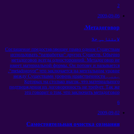
2
2009-09-06
.
Метадоговор
لامتناہی خلا
Соглашение предоставляющее право одним Существам
использовать
“
разработки
”
других Существ
.
Обычно
метадоговор всегда односторонний
.
Метадоговор не
имеет материальной формы
.
Он потому и называется
.
“metadogovor”
что заключается на ментальном уровне
یعنی.
между Существами уровень нравственности
Которых на столько высок
,
что материального
подтверждения их договоренность не требует
.
Так же
это говорит о том
,
что заключить метадоговор
6
2009-09-02
Самостоятельная очистка сознания