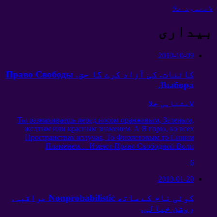
لامحدود خلا
بیداری
2010-10-09
کائنات. کی آزاد کرے گا حق.
Право Свободы
.
Выбора
لامتناہی خلا
Ты размахиваешь перед носом оранжевым
,
Зеленым
,
желтым или красным знаменем
.
А Я горю
,
во всех
Пространствах излучая
,
То Фиолетовым то Синим
Пламенем
…
Имеют Право Свободной Воли
6
2010-01-20
کوئی نام کے ساتھ Nonprobabilistic مراقبہ.
روشن خیالی.