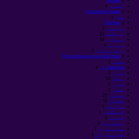
Нервы
2
اشیاء
4
Основной Закон
2
علاج
1
Победа
2
پالیسی
3
پریکٹس
25
بیداری
39
ہو رہا
9
روشن خیالی
3
Психотронное воздействие
1
سماد
2
Satanism کے
4
سورج
3
باطل
28
جوہر
1
تنتر
1
سامان
29
حقائق
51
مالیات
5
فینگشوئ
1
تہذیب
5
بلیک ہول
3
سیاہ سورج
1
سیاہ سوراخ
4