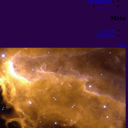
Ekonomikon
1
ین یانگ
2
Meta
Log in
WordPress
Up