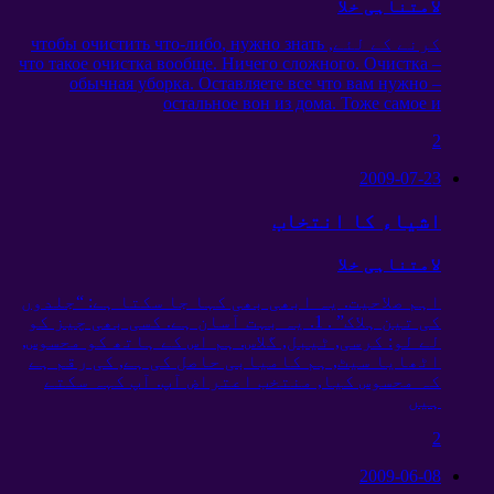
لامتناہی خلا
کرنے کے لئے,
нужно знать
,
чтобы очистить что-либо
что такое очистка вообще
.
Ничего сложного
.
Очистка
–
обычная уборка
.
Оставляете все что вам нужно
–
остальное вон из дома
.
Тоже самое и
2
2009-07-23
اشیاء کا انتخاب
لامتناہی خلا
اہم صلاحیت. یہ ابھی بھی کہا جا سکتا ہے: “جلدوں
کی تین ہلاک” . 1. یہ بہت آسان ہے. کسی بھی چیز کو
لے لو: کرسی, ٹیبل, گلاس. ہم اس کے ہاتھ کو محسوس,
اٹھایا سیٹ, ہم کامیابی حاصل کی ہے, کی رقم ہے
کہ محسوس کیا, منتخب اعتراض آپ. آپ کہہ سکتے
ہیں
2
2009-06-08