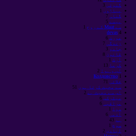
گنوتی
3
پہاڑوں
1
گناہ
7
پیسے
5
سے Maat کے روح
1
devas
4
عورت
6
زندگی
7
جادو
3
قانون
8
آرٹ
1
کرما
13
آب و ہوا
2
Колдовство
1
خلائی
71
سے محبت کرتا ہوں
51
اس سے محبت ہے
2
میٹرکس
6
مراقبہ
6
دوا
1
آدمی
6
ہم
43
سوچ
1
آبادی
2