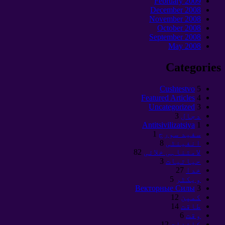
February
2009
December
2008
November
2008
October
2008
September 2008
May
2008
Categories
Cushtestvo
5
Featured Articles
4
Uncategorized
3
دجال
3
Antitsivilizatsiya
1
سفید سورج
1
انفینٹی
8
لامتناہی خلائی
82
حیاتیات
3
خدا
27
ویکٹر
5
Векторные Силы
3
کمپن
12
طاقت
14
وقت
6
کائنات
12