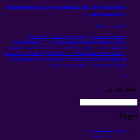
Упражнение для осознания
.
На это способен
:)
даже шахтер
لامتناہی خلا
привет
!
Один наш друг придумал интересное
упражнение
…
Это упражнение представляет собой
подготовку к Сознательной Медитации
.
И называется
Оно
,
если сильно упростить
– “
трехмерный телевизор
”.
Говоря иначе
:
погружение в Реальность
,
Окружающая
…
Действительность
,
осознание Мира
6
تلاش کریں
Pages
آپ کر سکتے ہیں!
کانٹیکٹ