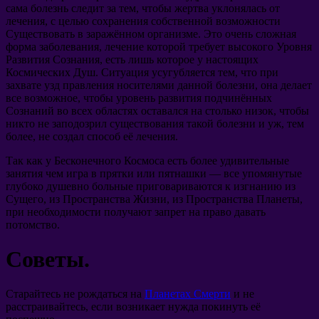
сама болезнь следит за тем, чтобы жертва уклонялась от
лечения, с целью сохранения собственной возможности
Существовать в заражённом организме. Это очень сложная
форма заболевания, лечение которой требует высокого Уровня
Развития Сознания, есть лишь которое у настоящих
Космических Душ. Ситуация усугубляется тем, что при
захвате узд правления носителями данной болезни, она делает
все возможное, чтобы уровень развития подчинённых
Сознаний во всех областях оставался на столько низок, чтобы
никто не заподозрил существования такой болезни и уж, тем
более, не создал способ её лечения.
Так как у Бесконечного Космоса есть более удивительные
занятия чем игра в прятки или пятнашки — все упомянутые
глубоко душевно больные приговариваются к изгнанию из
Сущего, из Пространства Жизни, из Пространства Планеты,
при необходимости получают запрет на право давать
потомство.
Советы.
Старайтесь не рождаться на
Планетах Смерти
и не
расстраивайтесь, если возникает нужда покинуть её