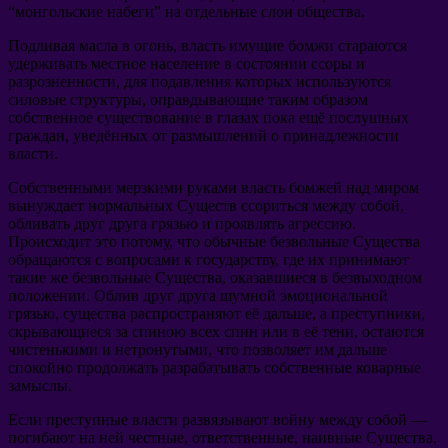
“монгольские набеги” на отдельные слои общества.
Подливая масла в огонь, власть имущие бомжи стараются
удерживать местное население в состоянии ссоры и
разрозненности, для подавления которых используются
силовые структуры, оправдывающие таким образом
собственное существование в глазах пока ещё послушных
граждан, уведённых от размышлений о принадлежности
власти.
Собственными мерзкими руками власть бомжей над миром
вынуждает нормальных Существ ссориться между собой,
обливать друг друга грязью и проявлять агрессию.
Происходит это потому, что обычные безвольные Существа
обращаются с вопросами к государству, где их принимают
такие же безвольные Существа, оказавшиеся в безвыходном
положении. Облив друг друга шумной эмоциональной
грязью, существа распространяют её дальше, а преступники,
скрывающиеся за спиною всех спин или в её тени, остаются
чистенькими и нетронутыми, что позволяет им дальше
спокойно продолжать разрабатывать собственные коварные
замыслы.
Если преступные власти развязывают войну между собой —
погибают на ней честные, ответственные, наивные Существа,