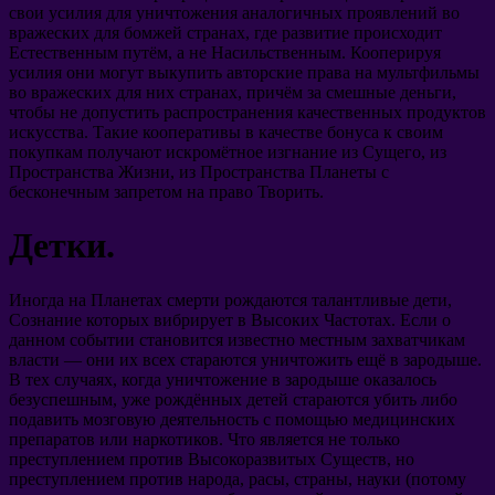
свои усилия для уничтожения аналогичных проявлений во
вражеских для бомжей странах, где развитие происходит
Естественным путём, а не Насильственным. Кооперируя
усилия они могут выкупить авторские права на мультфильмы
во вражеских для них странах, причём за смешные деньги,
чтобы не допустить распространения качественных продуктов
искусства. Такие кооперативы в качестве бонуса к своим
покупкам получают искромётное изгнание из Сущего, из
Пространства Жизни, из Пространства Планеты с
бесконечным запретом на право Творить.
Детки.
Иногда на Планетах смерти рождаются талантливые дети,
Сознание которых вибрирует в Высоких Частотах. Если о
данном событии становится известно местным захватчикам
власти — они их всех стараются уничтожить ещё в зародыше.
В тех случаях, когда уничтожение в зародыше оказалось
безуспешным, уже рождённых детей стараются убить либо
подавить мозговую деятельность с помощью медицинских
препаратов или наркотиков. Что является не только
преступлением против Высокоразвитых Существ, но
преступлением против народа, расы, страны, науки (потому