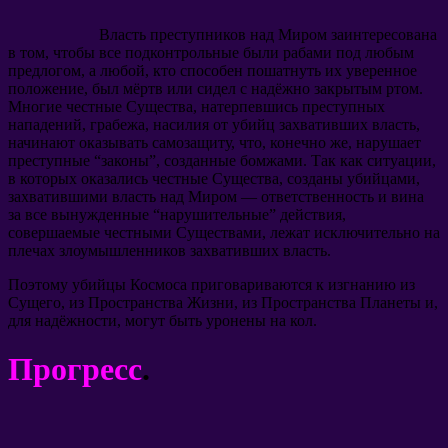
Власть преступников над Миром заинтересована
в том, чтобы все подконтрольные были рабами под любым
предлогом, а любой, кто способен пошатнуть их уверенное
положение, был мёртв или сидел с надёжно закрытым ртом.
Многие честные Существа, натерпевшись преступных
нападений, грабежа, насилия от убийц захвативших власть,
начинают оказывать самозащиту, что, конечно же, нарушает
преступные “законы”, созданные бомжами. Так как ситуации,
в которых оказались честные Существа, созданы убийцами,
захватившими власть над Миром — ответственность и вина
за все вынужденные “нарушительные” действия,
совершаемые честными Существами, лежат исключительно на
плечах злоумышленников захвативших власть.
Поэтому убийцы Космоса приговариваются к изгнанию из
Сущего, из Пространства Жизни, из Пространства Планеты и,
для надёжности, могут быть уронены на кол.
Прогресс
.