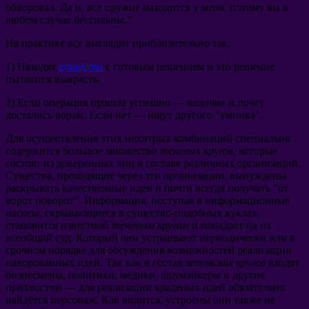
обворовал. Да и, все оружие находится у меня, потому вы в
любом случае бессильны.”
На практике все выглядит приблизительно так:
1) Находят
существо
с готовым решением и это решение
пытаются выкрасть.
2) Если операция прошла успешно — величие и почёт
достались ворам. Если нет — ищут другого “умника”.
Для осуществления этих нехитрых комбинаций специально
содержится большое множество
теневых кругов,
которые
состоят из доверенных лиц в составе различных организаций.
Существа, проходящие через эти организации, вынуждены
раскрывать качественные идеи и почти всегда получать “от
ворот поворот”. Информация, поступая в информационные
насосы, скрывающиеся в существо-подобных куклах,
становится известной
теневым кругам
и попадает на их
всеобщий суд. Который они устраивают периодически или в
срочном порядке для обсуждения возможностей реализации
наворованных идей. Так как в состав
зетовских кругов
входят
бизнесмены, политики, медики, шоумэйкеры и другие
прихвостни — для реализации краденых идей обязательно
найдётся персонаж. Как видится, устроены они также не