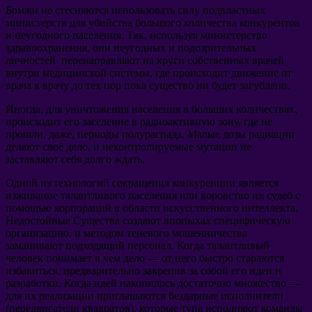
Бомжи не стесняются использовать силу подвластных
министерств для убийства большого количества конкурентов
и неугодного населения. Так, используя министерство
здравоохранения, они неугодных и подозрительных
личностей перенаправляют на круги собственных врачей
внутри медицинской системы, где происходит движение от
врача к врачу до тех пор пока существо ни будет загублено.
Иногда, для уничтожения населения в больших количествах,
происходит его заселение в радиоактивную зону, где не
прошли, даже, периоды полураспада. Малые дозы радиации
делают своё дело, и неконтролируемые мутации не
заставляют себя долго ждать.
Одной из технологий сокращения конкуренции является
изживание талантливого населения или воровство их судеб с
помощью корпораций в области искусственного интеллекта.
Недостойные Существа создают впопыхах специфическую
организацию, и методом теневого мошенничества
заманивают подходящий персонал. Когда талантливый
человек понимает в чем дело — от него быстро стараются
избавиться, предварительно закрепив за собой его идеи и
разработки. Когда идей накопилось достаточно множество —
для их реализации приглашаются бездарные исполнители
(передвигатели квадратов), которые тупа исполняют команды