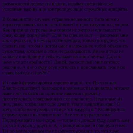
возможности перехвата власти, издавая специфичные
условные законы или контролирующие служебные аппараты.
В большинстве случаев управление данного типа можно
характеризовать как власть бомжей и проституток над миром.
Как правило устроена она совсем не хитро и описывается
следующей формулой:” Если ты специалист — расскажи мне
как сделать то, в чем ты разбираешься, только потрудись это
сделать так, чтобы я потом смог изложенное тобой объяснить
существам, которые в этом не разбираются. Иначе я тебе не
заплачу или брошу в тебя пулькой из пистолетика. Да, и к
чему все эти крайности? Давай, рассказывай мне готовое
решение. А я его буду осуществлять и присваивать себе всю
славу, выгоду и почёт.”
Из самой формулировки хорошо видно, что Преступная
Власть существует благодаря возможности воровства, которая
имеет место быть по причине наличия оружия у
преступников, совершающих акт воровства. Некоторые из
них, даже, позволяют себе делать такие заявления как:” Я
хочу, чтобы вы думали, что все это вам дал я.” Расширенная
формулировка выглядит как:” Все это я украл для вас.
Поддерживайте мой цирк — тогда я и дальше буду давать вам
то, что я украл у других. А, в конце концов, я обворую и вас.
Но по моим законам вы не сможете доказать то, что я вас