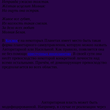
Неправда ужасно толстая.
Жёлтая исцелит Молния:
На ощупь она острая.
Живое все губят,
Их наглость такая смелая.
За дело всех любит
Молния Белая.
В
Космос
е на некоторых Планетах имеет место быть такая
форма планетарного самоуправления, которую можно назвать
Авторитарной или Насильной. Как правило, появляется она
не без помощи
преступных инопланетян
. В своей сути она
несёт превосходство некоторой конкретной личности над
всеми остальными. Причём, её доминирующее превосходство
предполагается во всех областях.
Авторитарная власть может быть
модифицированной. Например, в случае ее реализации через