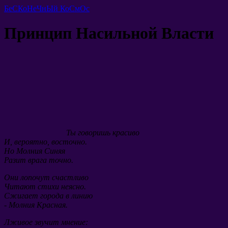
БеСКоНеЧнЫй КоСмОс
Принцип Насильной Власти
Ты говоришь красиво
И, вероятно, восточно.
Но Молния Синяя
Разит врага точно.
Они лопочут счастливо
Читают стихи неясно.
Сжигает города в линию
- Молния Красная.
Лживое звучит мнение: