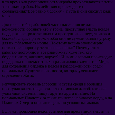
в то время как разлагающиеся микробы прохлаждаются в тени
за спинами рабов. Их действия происходят из
соображения:”Все-равно я сдохну - пусть и они сдохнут ради
меня.”
Для того, чтобы работящей части населения не дать
возможности осознать кто у трона, преступная власть всегда
поддерживает родственных им преступников, неудачников и
бомжей, следя, при этом, чтобы они не сумели создать угрозу
для их
тёпленького места
. По-этому весьма закономерно
появление вопроса у честного человека:” Почему это я
работаю постоянно и все равно живу хуже тех, кто
бездельничает, алканит, ворует?” Иными словами происходит
поддержка низкочастотных и разлагающих элементов Мира,
для сохранения бардака в целом и раздражённости среди
нормальных Существ в частности, которая уменьшает
стремление Жить.
Регулировать уровень агрессии и суеты среди населения
преступая власть предпочитает с помощью жалоб, которые
участники системы пишут друг на друга в тайне. На
нормальных Планетах за такие таинства набивают морду, а на
Планетах Смерти они защищены по условным законам.
Если же произошло недопустимое для преступной власти, и