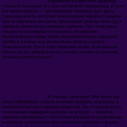
Дорвавшиеся к престолу тараканьи
сущности пожирают все для собственного выживания. И если
все живое съедено — они начинают пожирать друг друга.
Тараканья власть поступает аналогичным образом. Сырьевая
база человеческих ресурсов, приносящая удовольствие, еду и
прибыль, имеет второстепенное значение. При этом важно
следить за постоянным бессилием и безоружием
биологического сырья, чтобы беспрепятственно совершать
грабёж и насилие над заложниками смерти, страха и
безысходности. Для усатых тараканов лучше, если насилие
похоже на акт доброй воли со стороны жертвы по причине
безвыходности ситуации.
В странах с режимом 1984 могут для
сбора информации создать иллюзию выборов, результаты и
победители которых заведомо известны. Но, если результаты
голосования правящую верхушку не устроят — начнётся
давление непокорных. Сопоставляя реальные и подделанные
результаты голосования, они принимают решение о формах