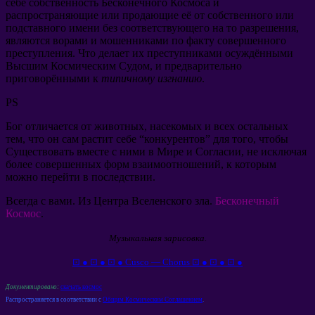
себе собственность Бесконечного Космоса и
распространяющие или продающие её от собственного или
подставного имени без соответствующего на то разрешения,
являются ворами и мошенниками по факту совершенного
преступления. Что делает их преступниками осуждёнными
Высшим Космическим Судом, и предварительно
приговорёнными к
типичному изгнанию
.
PS
Бог отличается от животных, насекомых и всех остальных
тем, что он сам растит себе “конкурентов” для того, чтобы
Существовать вместе с ними в Мире и Согласии, не исключая
более совершенных форм взаимоотношений, к которым
можно перейти в последствии.
Всегда с вами. Из Центра Вселенского зла.
Бесконечный
Космос
.
Музыкальная зарисовка.
⊡ ● ⊡ ● ⊡ ● Cusco — Chorus ⊡ ● ⊡ ● ⊡ ●
Документировано:
скачать космос
Распространяется в соответствии с
Общим Космическим Соглашением
.