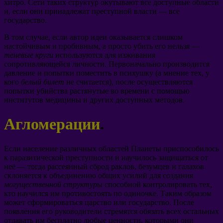
хитро. Сети таких структур окутывают все доступные области
и, если они принадлежат преступной власти — все
государство.
В том случае, если автор идеи оказывается слишком
настойчивым и пробивным, а просто убить его нельзя —
теневые круги
используются для изживания
сопротивляющейся личности. Первоначально производится
давление и попытки поместить в психушку (а мнение тех, у
кого
белый билет
не считается), после осуществляются
попытки убийства растянутые во времени с помощью
институтов медицины и других доступных методов.
Агломерации
.
Если население различных областей Планеты приспособилось
к паразитической преступности и научилось защищаться от
неё — тогда рассеянный сброд раклов, безумцев и галахов
склоняется к объединению общих усилий для создания
могущественной структуры
способной контролировать тех,
кто научился им противостоять по одиночке. Таким образом
может сформироваться царство или государство. После
появления его руководители стремятся обязать всех остальных
отдавать им бесплатно любые ценности, которыми они