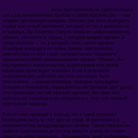
Если преступникам не удаётся создать
союз для пожизненного грабежа и рабовладельчества — они
создают
преступную империю
. Обычно для этого выбирают
страну или целый континент, который отстал в развитии от
остальных. На Планетах Смерти наиболее цивилизованной,
обычно, считается та страна, у которой мощнее оружие, а
самая отсталая — та, у которой самое слабое оружие.
Подобрав кандидата по зубам, бомжи, преступники,
проститутки со всех стран съезжаются его “осваивать”,
прихватив с собой цивилизованное оружие. Обычно, без
постороннего вмешательства, порабощение или захват
кандидата происходит успешно. Если в результате
захватнических действий местное население было
уничтожено — новоиспечённые граждане вынуждены
голодать и бомжевать, периодически отстреливая друг друга.
Это происходит по той простой причине, что сами они
работать не способны и не собираются в силу собственной
преступной природы.
В итоге они приходят к выводу, что в такой ситуации
необходимо жить за счёт других стран. И преступают к
мошенничеству международного уровня. Таким образом им
удаётся существовать до тех пор пока их планы ни станут
известны общественности. Для сокрытия такой информации