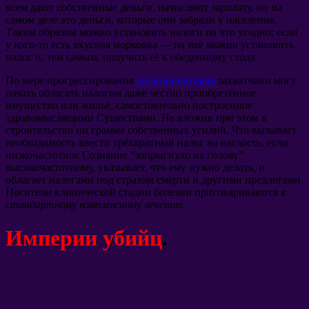
всем дают собственные деньги, начисляют зарплату, но на
самом деле это деньги, которые они забрали у населения.
Таким образом можно установить налоги на что угодно: если
у кого-то есть вкусная морковка — на неё можно установить
налог и, тем самым, получить её к обеденному столу.
По мере прогрессирования
болезни безумия
захватчики могу
начать облагать налогом даже честно приобретённое
имущество или жильё, самостоятельно построенное
здравомыслящими Существами. Не вложив при этом в
строительство ни грамма собственных усилий. Что вызывает
необходимость ввести трёхкратный налог на наглость, если
низкочастотное Сознание “запрыгнуло на голову”
высокочастотному, указывает, что ему нужно делать, и
облагает налогами под страхом смерти и другими предлогами.
Носители клинической стадии болезни приговариваются к
стандартному комплексному лечению
.
Империи убийц
.