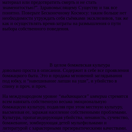
материал или предотвратить смерть и не стать
знаменитостью?”. Здравомыслящему Существу и так все
понятно. Поверьте Бесконечному Космосу: таким больше нет
необходимости утруждать себя съёмками эксклюзивов, так же
как и осуществлять время-затраты на размышления о пути
выбора собственного поведения.
В целом бомжевская культура
довольно проста в описании. Содержит в себе все проявления
бомжацкого быта. Это и продажа мгновений заглядывания
под юбку, и “навешивание лапши на уши”, и убийство в
спину и проч. и проч.
На международном уровне
“выдающиеся” империи
стремятся
всем навязать собственную весьма эмоциональную
бомжацкую культуру, подавляя при этом местную культуру,
высмеивая ее, заражая население собственными проблемами.
Культура, пропагандирующая убийства, ненависть, сучевство,
бомжевание, зомбирующая детей мультфильмами и
литературой с характерными презерватическими качествами.