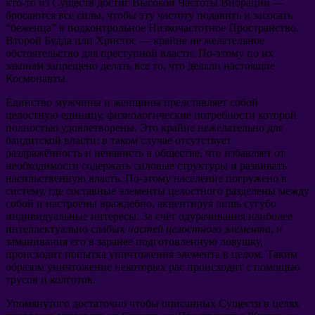
кто-то из Существ достиг Высокой Частоты Вибрации —
бросаются все силы, чтобы эту частоту подавить и засосать
“беженца” в подконтрольное Низкочастотное Пространство.
Второй Будда или Христос — крайне не желательное
обстоятельство для преступной власти. По-этому по их
законам запрещено делать все то, что делали настоящие
Космонавты.
Единство мужчины и женщины представляет собой
целостную единицу, физиологические потребности которой
полностью удовлетворены. Это крайне нежелательно для
бандитской власти: в таком случае отсутствует
раздражённость и ненависть в обществе, что избавляет от
необходимости содержать силовые структуры и развивать
насильственную власть. По-этому население погружено в
систему, где составные элементы целостного разделены между
собой и настроены враждебно, акцентируя лишь сугубо
индивидуальные интересы. За счёт одурачивания наиболее
интеллектуально слабых
частей целостного элемента
, и
заманивания его в заранее подготовленную ловушку,
происходит попытка уничтожения элемента в целом. Таким
образом уничтожение некоторых рас происходит с помощью
трусов и колготок.
Упомянутого достаточно чтобы описанных Существ в целях