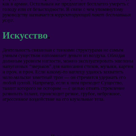
как в армии. Остальным же предлагают бесплатно умереть с
голоду или от безысходности. В связи с чем упомянутому
руководству назначается
корректирующий пакет бесплатных
услуг
.
Искусство
.
Деятельность связанная с тонкими структурами не самым
умным существам напоминает деньги из воздуха. Обладая
должным уровнем наглости, можно эксплуатировать эшелоны
напуганных “зверьков” для написания стихов, музыки, картин
и проч. и проч. Если какому-то наглецу удалось захватить
мало-мальски заметный трон — он стремится удержать его
любой ценой. Например, если к ним приходит Существо,
талант которого не оспорим — с целью отнять стремление
развивать талант, происходит резкое, грубое, небрежное,
агрессивное воздействие на его каузальные тела.