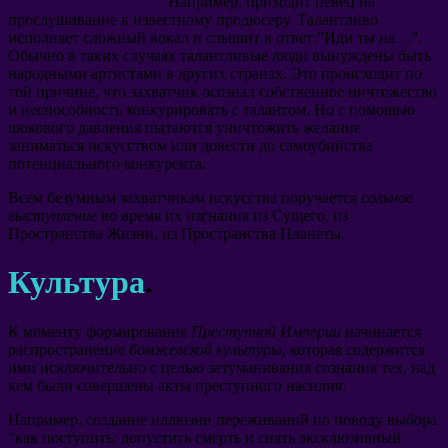
Например, приходит певец на
прослушивание к известному продюсеру. Талантливо
исполняет сложный вокал и слышит в ответ:”Иди ты на…”.
Обычно в таких случаях талантливые люди вынуждены быть
народными артистами в других странах. Это происходит по
той причине, что захватчик осознал собственное ничтожество
и неспособность конкурировать с талантом. Но с помощью
шокового давления пытаются уничтожить желание
заниматься искусством или довести до самоубийства
потенциального конкурента.
Всем безумным захватчикам искусства поручается
сольное
выступление
во время их изгнания из Сущего, из
Пространства Жизни, из Пространства Планеты.
Культура
.
К моменту формирования
Преступной Империи
начинается
распространение
бомжевской культуры
, которая содержится
ими исключительно с целью затуманивания сознания тех, над
кем были совершены акты преступного насилия.
Например, создание иллюзии переживаний по поводу выбора
“как поступить: допустить смерть и снять эксклюзивный