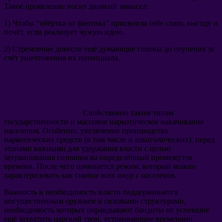
Такое проявление носит двоякий замысел:
1) Чтобы “обёртка от фантика” присвоила себе славу, выгоду и
почёт, если реализует чужую идею.
2) Стремление довести ещё думающие головы до отупения за
счёт уничтожения их потенциала.
Свойственно таким типам
государственности и массовое наркотическое накачивание
населения. Особенно, увеличение производства
наркотических средств (в том числе и алкоголических), перед
этапами важными для удержания власти с целью
затуманивания сознания на определённый промежуток
времени. После чего начинается режим, который можно
характеризовать как
снятие всех шкур с населения
.
Важность и необходимость власти поддерживается
могущественным оружием и силовыми структурами,
необходимость которых оправдывают бандиты не успевшие
ещё захватить царский трон, устраивающие временами