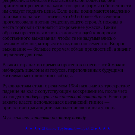
репрессий. Вычисляя несогласные слои общества, они
принимают решение на какие товары и формы собственности
им следует поднять цены. Если цены поднимаются медленно
или быстро на все — значит, что 90 и более % населения
проголосовали против существующего строя. А походы в
места торговли становятся откровеннее ужасов. Таким
образом преступная власть склоняет людей к вопросам
собственного выживания, чтобы те не задумывались о
великом обмане, которым их окутали повсеместно. Вопрос
выживание — большее горе чем обман прихвостней, а значит
первичнее для тела.
В таких странах во времена протестов и несогласий можно
наблюдать эшелоны автобусов, переполненных будущими
жителями мест лишения свободы.
Руководствам стран с режимом 1984 назначается троекратное
падение на кол с сопутствующим воскрешением, после чего
их следует
подвергнуть спасительной вакцинации
. Если при
захвате власти использовался цыганский гипноз —
причастной цыганщине выпадает аналогичная участь.
Музыкальная зарисовка по этому поводу.
★ ★ ★ ● ⊡ Ляпис Трубецкой — Грай ⊡ ● ★ ★ ★