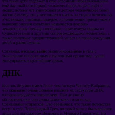
что такие дети содержат в себе огромный нереализованный
ещё научный потенциал), человечества (если речь идёт о
людях; потому что уничтожается детское человеческое тело),
жизни (потому что уничтожается жизнь на стадии появления).
Участникам, идейным лидерам, исполнителям причастным к
вышеописанным событиям назначается лечебно-
лекарственная помощь связанная с изменением формы их
Существования и другими сопровождающими моментами, а
также получают предшествующий запрет на право рождения
детей и размножения.
Сознания, насильственно заинкубированные в тела с
умышленно испорченными функциями организма, лучше
эвакуировать в кратчайшие сроки.
ДНК.
Болезнь безумия имеет более чем низкую Частоту Вибрации,
что оказывает очень сильное влияние на структуры ДНК,
которая передаётся поколениям. При должных
обстоятельствах она снова захватывает власть над
Сознаниями отпрысков. Это обозначает, что такие потомства
несут в себе Первородный Грех, который может быть вылечен
лишь под присмотром Великого и Мудрого Правителя. Но