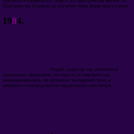
прогресса отправить из Сущего, из Пространства Жизни, из
Пространства Планеты на изучение иных форм присутствия.
19
8
4.
Порой, существа так увлекаются
сражением с фашизмом, что просто не замечают как,
замаскировавшись, он проникает на царский трон, и
начинается геноцид против одураченного населения.