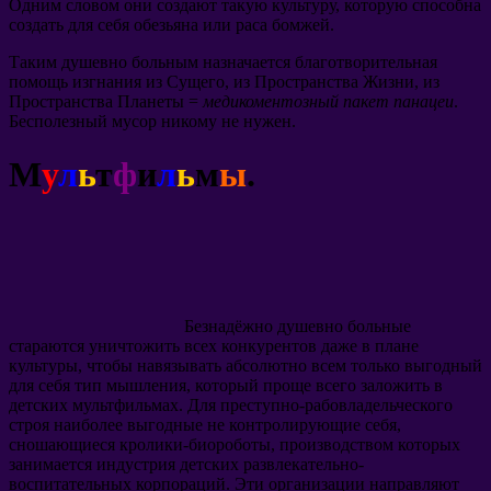
Одним словом они создают такую культуру, которую способна
создать для себя обезьяна или раса бомжей.
Таким душевно больным назначается благотворительная
помощь изгнания из Сущего, из Пространства Жизни, из
Пространства Планеты =
медикоментозный пакет панацеи
.
Бесполезный мусор никому не нужен.
М
у
л
ь
т
ф
и
л
ь
м
ы
.
Безнадёжно душевно больные
стараются уничтожить всех конкурентов даже в плане
культуры, чтобы навязывать абсолютно всем только выгодный
для себя тип мышления, который проще всего заложить в
детских мультфильмах. Для преступно-рабовладельческого
строя наиболее выгодные не контролирующие себя,
сношающиеся кролики-биороботы, производством которых
занимается индустрия детских развлекательно-
воспитательных корпораций. Эти организации направляют