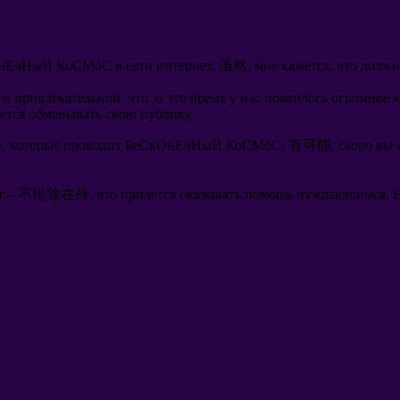
кОнЕчНыЙ КоСМоС в сети интернет
, 虽然,
мне кажется
,
что должн
 и привлекательной
,
что за это время у нас появилось огромное
ется обманывать свою публику
.
е
,
которые проводит БеСкОнЕчНыЙ КоСМоС
. 有可能,
скоро вы 
т
– 不排除在外,
что придется оказывать помощь нуждающимся
.
Н