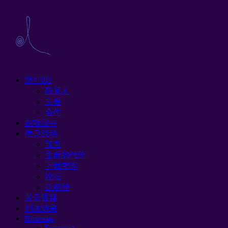
您可以!
联系人
主要
合作
在项目中
信息流动
预言
生命的代价
下载空间
论坛
O 精神
最后通牒
判决结果
Помощь
Беларусь