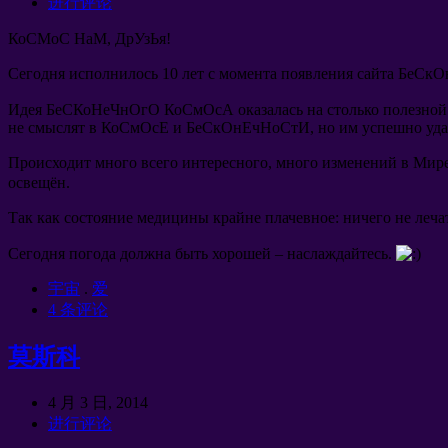
进行评论
КоСМоС НаМ
,
ДрУзЬя
!
Сегодня исполнилось
10
лет с момента появления сайта БеС
Идея БеСКоНеЧнОгО КоСмОсА оказалась на столько полезной
не смыслят в КоСмОсЕ и БеСкОнЕчНоСтИ
,
но им успешно уда
Происходит много всего интересного
,
много изменений в Мир
освещён
.
Так как состояние медицины крайне плачевное
:
ничего не леча
Сегодня погода должна быть хорошей
–
наслаждайтесь
.
宇宙
.
爱
4 条评论
莫斯科
4 月 3 日, 2014
进行评论