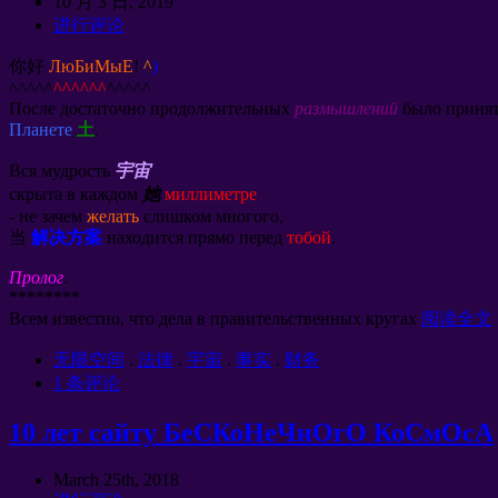
10 月 3 日, 2019
进行评论
你好
ЛюБиМыЕ
!
^
)
^^^^^
^^^^^^
^^^^^
После достаточно продолжительных
размышлений
было принят
Планете
土
.
Вся мудрость
宇宙
скрыта в каждом
她
миллиметре
-
не зачем
желать
слишком многого
,
当
解决方案
находится прямо перед
тобой
.
Пролог
.
********
Всем известно
,
что дела в правительственных кругах
阅读全文
无限空间
.
法律
.
宇宙
.
事实
.
财务
1 条评论
10
лет сайту БеСКоНеЧнОгО КоСмОсА
March 25th
, 2018