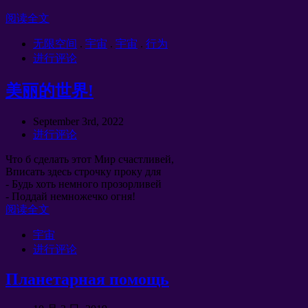
阅读全文
无限空间
.
宇宙
.
宇宙
.
行为
进行评论
美丽的世界!
September 3rd
, 2022
进行评论
Что б сделать этот Мир счастливей
,
Вписать здесь строчку проку для
-
Будь хоть немного прозорливей
-
Поддай немножечко огня
!
阅读全文
宇宙
进行评论
Планетарная помощь