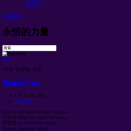
俄罗斯
无限空间
永恒的力量
RSS
‘宇宙’ 的存档; 分类
Наши Огни
1 月 11 日, 2024
进行评论
Как бы нИ было гОрько
,
обидно
В этом Мире мы
,
друг
,
не одни
…
即使是,
если неба не видно
Космос зажигает огни
!