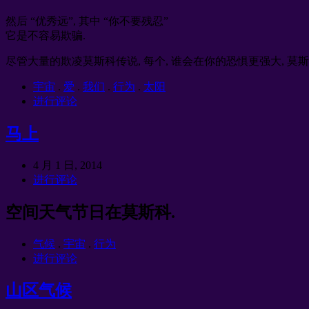
然后 “优秀远”, 其中 “你不要残忍”
它是不容易欺骗.
尽管大量的欺凌莫斯科传说, 每个, 谁会在你的恐惧更强大, 莫
宇宙
.
爱
.
我们
.
行为
.
太阳
进行评论
马上
4 月 1 日, 2014
进行评论
空间天气节日在莫斯科.
气候
.
宇宙
.
行为
进行评论
山区气候