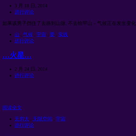
3 月 18 日, 2014
进行评论
如果该男子挡住了去路到山脉, 不去给罕山 – 气候正在发生变
山
.
气候
.
宇宙
.
爱
.
实践
进行评论
…火星…
2 月 24 日, 2014
进行评论
阅读全文
无穷大
.
无限空间
.
宇宙
进行评论