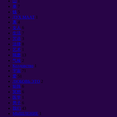
山
1
单
7
钱
5
ДУХ МААТ
1
离
4
女人
6
生活
7
咒语
3
法律
8
艺术
1
羯磨
13
气候
2
Колдовство
1
宇宙
71
爱
51
ЛЮБОВЬ ЭТО
2
矩阵
6
冥想
6
医学
1
男子
6
我们
43
МЫШЛЕНИЕ
1