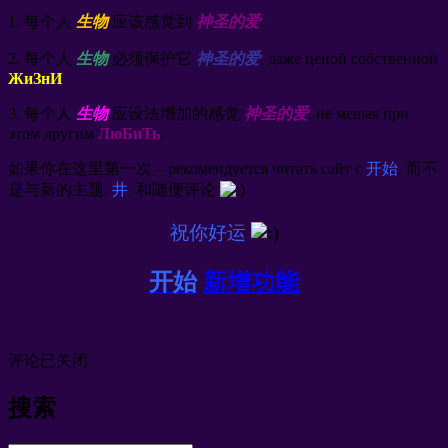
1. 每个人
生物
应该感觉到
神圣的爱
.
2. 每个人
生物
必须保护它
神圣的爱
,
даже ценой собственной
ЖиЗнИ
.
3. 每个人
生物
应设法增加的感觉
神圣的爱
,
не мешая при
этом другим
ЛюБиТь
.
如果你在这里第一次 –
рекомендуется читать сайт с
开始
, 而不
是与新的主题.
井
, 和随便评论
祝你好运
开始
新增功能
评论已关闭.
搜索