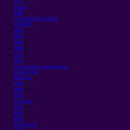
人口
2
Нервы
2
对象
4
ОСНОВНОЙ ЗАКОН
2
万应灵丹
1
胜利
2
政策
3
实践
25
觉醒
39
行为
9
启示
3
Психотронное воздействие
1
САМАДХИ
2
撒旦主义
4
太阳
3
虚荣
28
本质
1
ТАНТРА
1
技术
29
事实
51
财务
5
ФЭН-ШУЙ
1