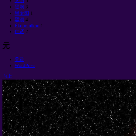
文明
5
黑洞
3
黑太阳
1
黑洞
4
Èkonomikon
1
仁贤
2
元
登录
WordPress
向上