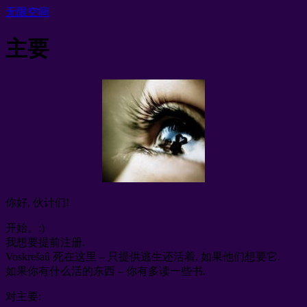
无限空间
主要
你好, 伙计们!
开始。:)
我想要提前注册.
Voskrešaû 死在这里 – 只提供逃生还活着, 如果他们想要它.
如果你有什么活的东西 – 你有多读一些书.
对主要: