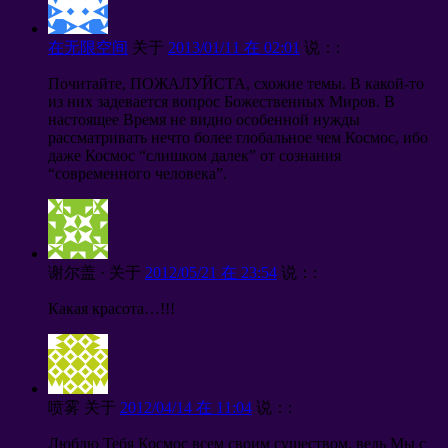
在无限空间
关于
2013/01/11 在 02:01
说：:
Почитайте
, ПОЖАЛУЙСТА,
схожие темы
.
В какой-то
из них задевается вопрос Божественных Миров
.
В
настоящее Время не видно особенной нужды
рассматривать нечто более глобальное чем Космос
,
ибо
даже Космос
“
слишком далек
”
от сознания
“
современного человека
”.
谢尔盖 ·
关于
2012/05/21 在 23:54
说：:
Какая красота
…!!!
喷雾
关于
2012/04/14 在 11:04
说：:
Люблю Тебя Космос всем своим существом
,
ведь Мы с