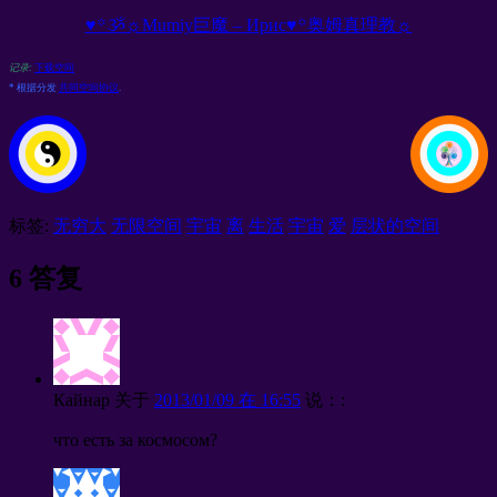
♥꙳ૐ☼Mumiy巨魔 – Ирис♥꙳奥姆真理教☼
记录:
下载空间
* 根据分发
共同空间协议
.
标签:
无穷大
无限空间
宇宙
离
生活
宇宙
爱
层状的空间
6 答复
Кайнар
关于
2013/01/09 在 16:55
说：:
что есть за космосом
?