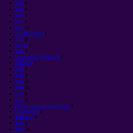
矩阵
6
冥想
6
医学
1
男子
6
我们
43
МЫШЛЕНИЕ
1
人口
2
Нервы
2
对象
4
ОСНОВНОЙ ЗАКОН
2
万应灵丹
1
胜利
2
政策
3
实践
25
觉醒
39
行为
9
启示
3
Психотронное воздействие
1
САМАДХИ
2
撒旦主义
4
太阳
3
虚荣
28