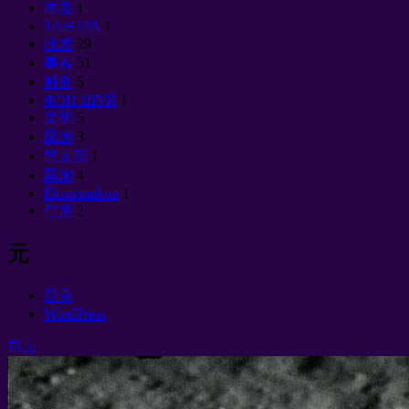
本质
1
ТАНТРА
1
技术
29
事实
51
财务
5
ФЭН-ШУЙ
1
文明
5
黑洞
3
黑太阳
1
黑洞
4
Èkonomikon
1
仁贤
2
元
登录
WordPress
向上