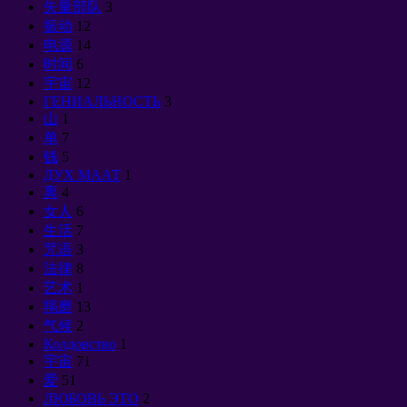
矢量部队
3
振动
12
电源
14
时间
6
宇宙
12
ГЕНИАЛЬНОСТЬ
3
山
1
单
7
钱
5
ДУХ МААТ
1
离
4
女人
6
生活
7
咒语
3
法律
8
艺术
1
羯磨
13
气候
2
Колдовство
1
宇宙
71
爱
51
ЛЮБОВЬ ЭТО
2