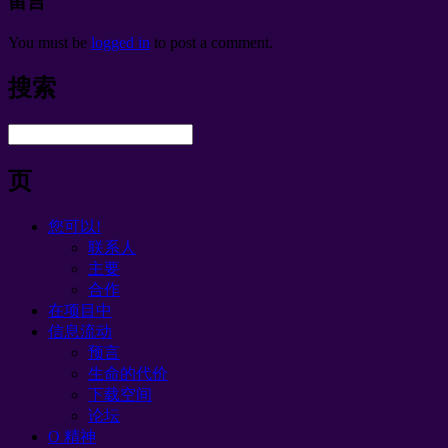
留言
You must be
logged in
to post a comment
.
搜索
页
您可以!
联系人
主要
合作
在项目中
信息流动
预言
生命的代价
下载空间
论坛
O 精神