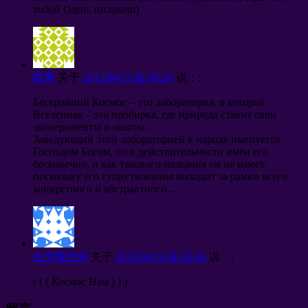
тобой Одно
,
инлакеш
)
喷雾
关于
2012/04/13 在 09:24
说：:
Бескрайний Космос
–
это лаборатория
,
в которой
Вселенная
–
это пробирка
,
где природа ставит свои
эксперименты и опыты
…
Заведующий этой лабораторией в народе именуется
Господом Богом
,
но в действительности имён его
бесконечно
,
и как такового названия он не имеет
,
поскольку его существования выходит за рамки всего
конкретного и абстрактного
…
在无限空间
关于
2012/04/14 在 02:46
说：:
( ( (
Космос Нам
) ) )