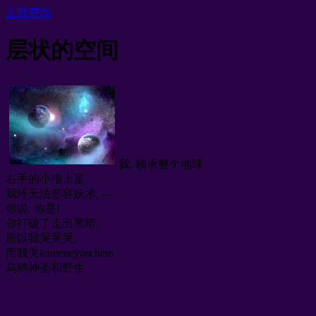
无限空间
层状的空间
我, 轴承整个地球
右手的小指上是
我环无法形容妖术, —
你说: 你是!
你打破了走出黑暗.
所以我哭哭哭,
而我哭kameneyuschem
乌鸦神圣和野生