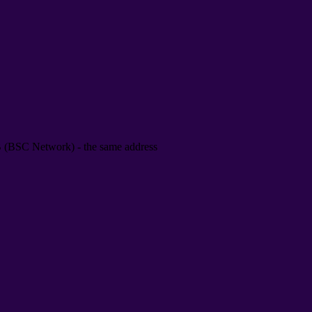
B
(
BSC Network
) -
the same address