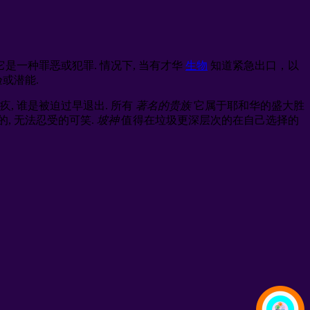
 它是一种罪恶或犯罪. 情况下, 当有才华
生物
知道紧急出口，以
或潜能.
, 谁是被迫过早退出. 所有
著名的贵族
它属于耶和华的盛大胜
, 无法忍受的可笑.
坡神
值得在垃圾更深层次的在自己选择的