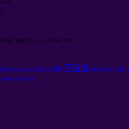
1.html
й
!
, 看着天空, 水, 太阳! (和. 布宁)...
宇宙
爱
羯磨
生活
我们
钱
离
冥想
单
女人
矩阵
男子
一位神
咒语
像
ОБРАЗНОСТЬ
ОБЪЕКТ