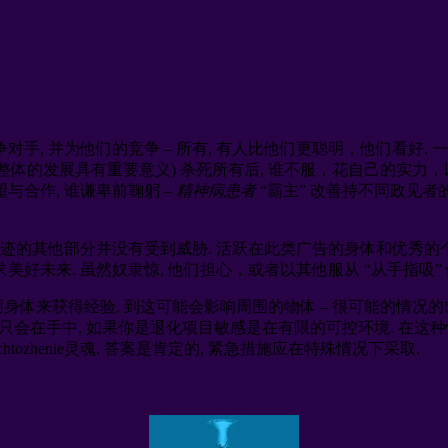
对手, 并为他们的竞争 – 所有, 有人比他们更聪明，他们看好.
, 远远超过整体的发展具有重要意义) 杀死所有后, 谁不服，花自己的实
与合作, 谁谦卑前鞠躬 –
精神病患者
“霸主” 改善持不同政见者
奇迹的其他部分并没有受到威胁. 活跃在此类广告的身体和优秀的个
来. 虽然奴隶惊, 他们担心，或者以其他服从 “从手指吸” 借口 –
须用身体来获得经验, 到这可能会影响周围的物体 – 很可能的情况的出
信息只会在手中, 如果你是退化项目敏感是在有限的可控环境. 在
tozhenie灵魂. 答案是肯定的, 紧急措施应在特殊情况下采取.