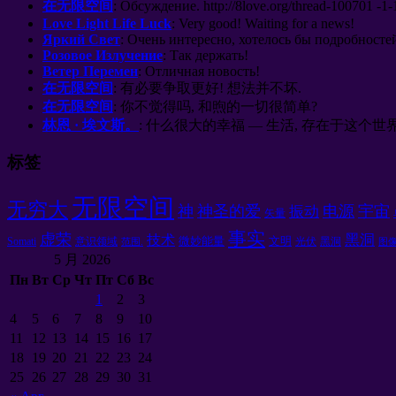
在无限空间
:
Обсуждение
. http://8
love.org/thread-100701 -1-
Love Light Life Luck
:
Very good
!
Waiting for a news
!
Яркий Свет
:
Очень интересно
,
хотелось бы подробносте
Розовое Излучение
:
Так держать
!
Ветер Перемен
:
Отличная новость
!
在无限空间
: 有必要争取更好! 想法并不坏.
在无限空间
: 你不觉得吗, 和煦的一切很简单?
林恩 · 埃文斯。
: 什么很大的幸福 — 生活, 存在于这个世界, 呼吸
标签
无限空间
无穷大
神
神圣的爱
电源
宇宙
振动
矢量
事实
虚荣
黑洞
技术
微妙能量
文明
Somati
意识领域
光伏
黑洞
范围.
图
5 月 2026
Пн
Вт
Ср
Чт
Пт
Сб
Вс
1
2
3
4
5
6
7
8
9
10
11
12
13
14
15
16
17
18
19
20
21
22
23
24
25
26
27
28
29
30
31