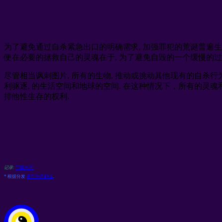
为了避免通过自杀紧急出口的明确需求, 加强罪犯的荒诞普遍生活条件,
便在必要的拯救自己的灵魂在于, 为了避免自毁的一个缓慢的过
尽管相当讽刺图片, 所有的生物, 推动或挑动其他现有的自杀行
利驱逐, 的生活空间和地球的空间. 在这种情况下，所有的灵魂和羞
排他性生存的权利.
记录:
下载空间
* 根据分发
共同空间协议
.