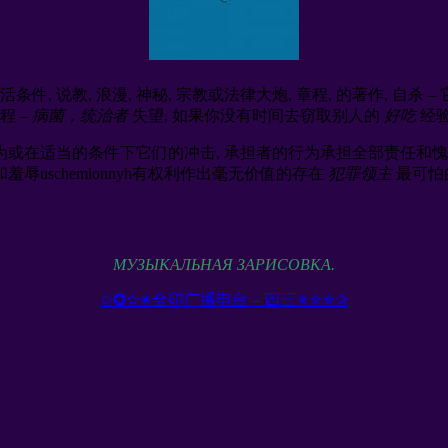
 说教, 浪漫, 神秘, 宗教或法律大炮, 章程, 的著作, 自杀 –
程 –
病菌，统治者
失望, 如果你没有时间去窃取别人的
好吃
经验
为或在适当的条件下它们的冲击, 承担者的行为承担全部责任和愧疚
辱uschemlonnyh有权利作出毫无价值的存在
犯罪领主
最可怕的
МУЗЫКАЛЬНАЯ ЗАРИСОВКА.
✩✪✫✬全印广播电台 – 四三✭✮✯✰