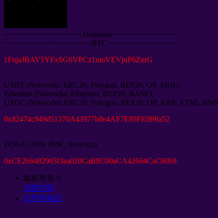
~~~~~~~~~~~~~~~~~~Donation~~~~~~~~~~~~~~~
~~~~~~~~~~~~~~~~~~~~BTC~~~~~~~~~~~~~~~~
1
FujaJBAV5YFxSG6VPCz1muVEVjuP6ZnrG
USDT
(
Networks
:
ERC20
,
Polygon
,
BEP20
,
OP
,
ARB
),
Etherium
(
Networks
:
Etherium
,
BEP20
,
BASE
),
USDC
(
Networks
:
ERC20
,
Polygon
,
BEP20
,
OP
,
ARB
,
FTM
),
BN
0
x82474c949d51370A43977b8e4AF7E89FEf89fa52
DOGECOIN
(
BSC Network
)
0
xCE266482903f3aa020CaB8C00aCA42664CaC60b9
版权所有 ©
无限空间
总空间协议