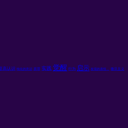
觉醒
启示
实践
提高认识
行为
原罪
撒旦主义
纯化的意识
发现的喜悦，