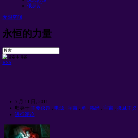
俄罗斯
无限空间
永恒的力量
RSS
5 月 11 日, 2011
归类于
主要议题
.
电源
.
宇宙
.
单
.
羯磨
.
宇宙
.
撒旦主义
进行评论