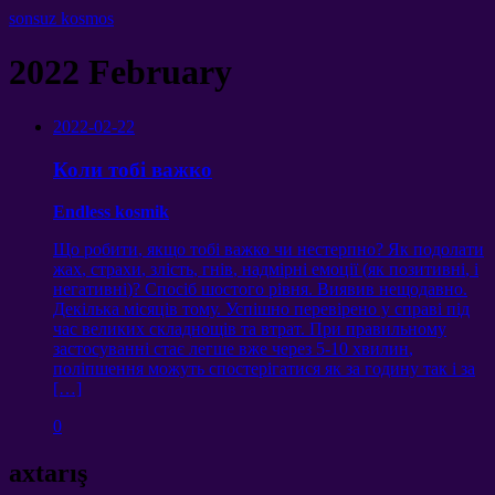
sonsuz kosmos
2022
February
2022-02-22
Коли тобі важко
Endless kosmik
Що робити
,
якщо тобі важко чи нестерпно
?
Як подолати
жах
,
страхи
,
злість
,
гнів
,
надмірні емоції
(
як позитивні
,
і
негативні
)?
Спосіб шостого рівня
.
Виявив нещодавно
.
Декілька місяців тому
.
Успішно перевірено у справі під
час великих складнощів та втрат
.
При правильному
застосуванні стає легше вже через
5-10
хвилин
,
поліпшення можуть спостерігатися як за годину так і за
[…]
0
axtarış