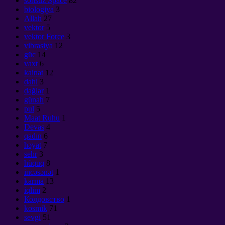
sonsuz Space
82
biologiya
3
Allah
27
vektor
5
vektor Force
3
vibrasiya
12
güc
14
vaxt
6
kainat
12
dahi
3
dağlar
1
günah
7
pul
5
Maat Ruhu
1
Devas
4
qadın
6
həyat
7
sehr
3
hüquq
8
incəsənət
1
karma
13
iqlim
2
Колдовство
1
kosmik
71
sevgi
51