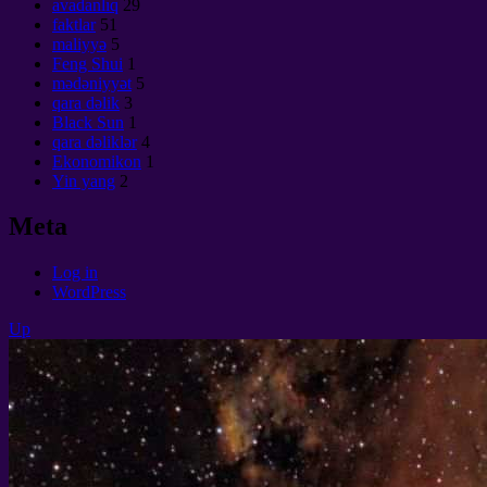
avadanlıq
29
faktlar
51
maliyyə
5
Feng Shui
1
mədəniyyət
5
qara dəlik
3
Black Sun
1
qara dəliklər
4
Ekonomikon
1
Yin yang
2
Meta
Log in
WordPress
Up