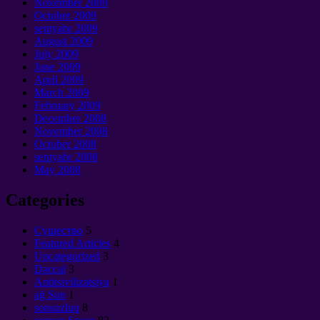
November
2009
October
2009
sentyabr 2009
August
2009
July
2009
June
2009
April
2009
March
2009
February
2009
December
2008
November
2008
October
2008
sentyabr 2008
May
2008
Categories
Cущество
5
Featured Articles
4
Uncategorized
3
Dəccal
3
Antitsivilizatsiya
1
ağ Sun
1
sonsuzluq
8