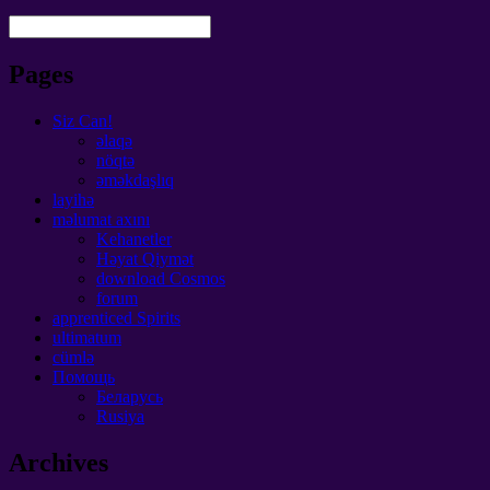
Pages
Siz Can!
əlaqə
nöqtə
əməkdaşlıq
layihə
məlumat axını
Kehanetler
Həyat Qiymət
download Cosmos
forum
apprenticed Spirits
ultimatum
cümlə
Помощь
Беларусь
Rusiya
Archives