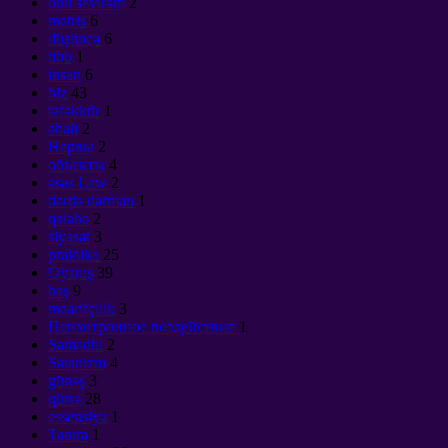
onu sevirəm
2
matris
6
düşüncə
6
tibb
1
insan
6
biz
43
təfəkkür
1
əhali
2
Нервы
2
объекты
4
əsas Law
2
dərdə dərman
1
qələbə
2
siyasət
3
praktika
25
Oyanış
39
baş
9
maarifçilik
3
Психотронное воздействие
1
Samadhi
2
Satanizm
4
günəş
3
qürrə
28
essensiya
1
Tantra
1