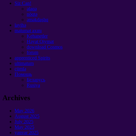
Siz Can!
əlaqə
nöqtə
əməkdaşlıq
layihə
məlumat axını
Kehanetler
Həyat Qiymət
download Cosmos
forum
apprenticed Spirits
ultimatum
cümlə
Помощь
Беларусь
Rusiya
Archives
May
2026
August
2025
July
2025
May
2025
yanvar 2025