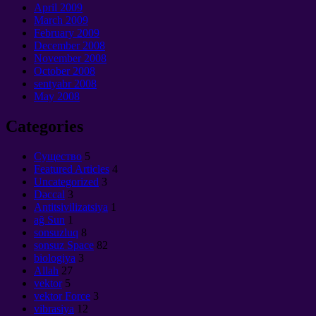
April
2009
March
2009
February
2009
December
2008
November
2008
October
2008
sentyabr 2008
May
2008
Categories
Cущество
5
Featured Articles
4
Uncategorized
3
Dəccal
3
Antitsivilizatsiya
1
ağ Sun
1
sonsuzluq
8
sonsuz Space
82
biologiya
3
Allah
27
vektor
5
vektor Force
3
vibrasiya
12