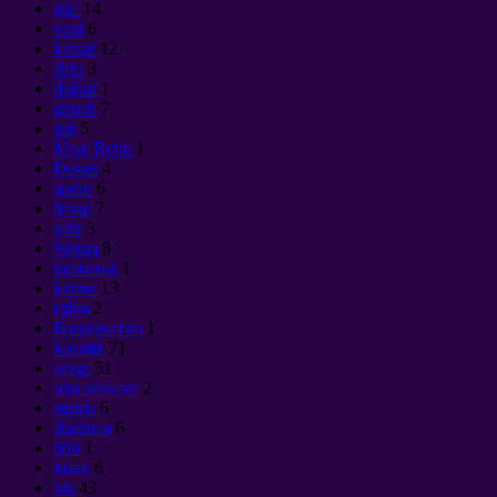
güc
14
vaxt
6
kainat
12
dahi
3
dağlar
1
günah
7
pul
5
Maat Ruhu
1
Devas
4
qadın
6
həyat
7
sehr
3
hüquq
8
incəsənət
1
karma
13
iqlim
2
Колдовство
1
kosmik
71
sevgi
51
onu sevirəm
2
matris
6
düşüncə
6
tibb
1
insan
6
biz
43