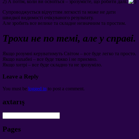
2)
А потім
,
коли ви освоїться
–
зрозумієте
,
що робити далі
.
Супроводжується відчуттям легкості та може не дати
швидкої видимості очікуваного результату
.
Але зробить все велике та складне незначним та простим
.
Трохи не по темі
,
але у справі
.
Якщо розумні керуватимуть Світом – все буде легко та просто
.
Якщо нахабні – все буде тяжко і не приємно
.
Якщо хитрі – все буде складно та не зрозуміло
.
Leave a Reply
You must be
logged in
to post a comment
.
axtarış
Pages