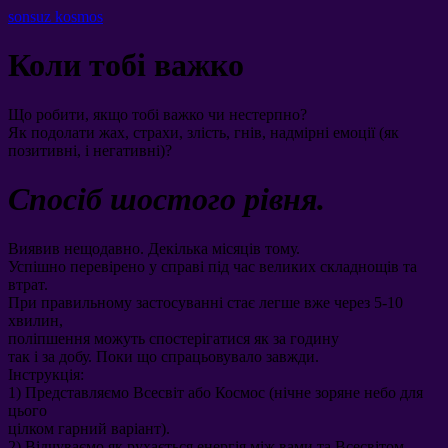
sonsuz kosmos
Коли тобі важко
Що робити
,
якщо тобі важко чи нестерпно
?
Як подолати жах
,
страхи
,
злість
,
гнів
,
надмірні емоції
(
як
позитивні
,
і негативні
)?
Спосіб шостого рівня
.
Виявив нещодавно
.
Декілька місяців тому
.
Успішно перевірено у справі під час великих складнощів та
втрат
.
При правильному застосуванні стає легше вже через
5-10
хвилин
,
поліпшення можуть спостерігатися як за годину
так і за добу
.
Поки що спрацьовувало завжди
.
Інструкція
:
1)
Представляємо Всесвіт або Космос
(
нічне зоряне небо для
цього
цілком гарний варіант
).
2)
Відчуваємо як рухається енергія між вами та Всесвітом