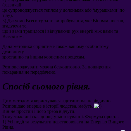
(
зазвичай
це супроводжується теплом у долоньках або ‘мурашками
’
по
тілу
).
3)
Дякуємо Всесвіту за те випробування
,
яке Він вам послав
,
згадуючи те
,
що з вами трапилося і відчуваючи рух енергії між вами та
Всесвітом
.
Дана методика сприятиме також вашому особистому
духовному
зростанню та іншим корисним процесам
.
Розповсюджувати можна безкоштовно
.
За поширення
покарання не передбачено
.
Спосіб сьомого рівня
.
Цим методом я користувався з дитинства
,
періодично
.
Розповідаю вперше в історії людства
,
мабуть
.
Він не простий і його треба відчути
.
Тому можливі складнощі у застосуванні
.
Формула проста
:
1)
Усі події та результати перетворювати на Енергію Вищого
Рівня
.