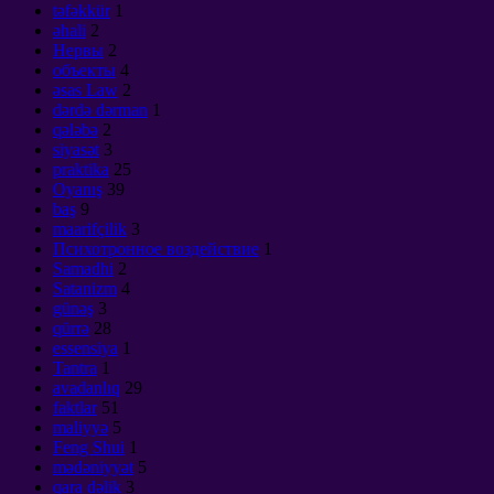
təfəkkür
1
əhali
2
Нервы
2
объекты
4
əsas Law
2
dərdə dərman
1
qələbə
2
siyasət
3
praktika
25
Oyanış
39
baş
9
maarifçilik
3
Психотронное воздействие
1
Samadhi
2
Satanizm
4
günəş
3
qürrə
28
essensiya
1
Tantra
1
avadanlıq
29
faktlar
51
maliyyə
5
Feng Shui
1
mədəniyyət
5
qara dəlik
3