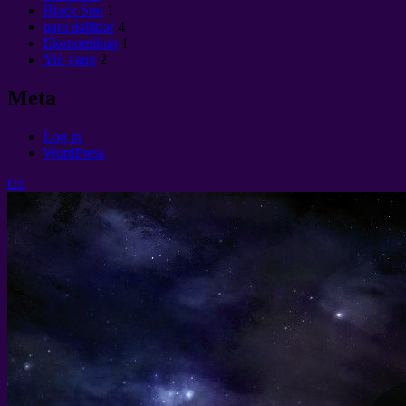
Black Sun
1
qara dəliklər
4
Ekonomikon
1
Yin yang
2
Meta
Log in
WordPress
Up