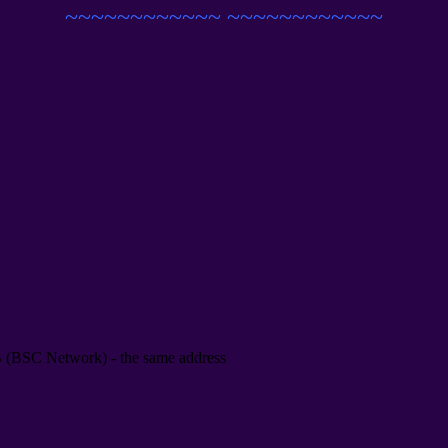
~~~~~~~~~~~~
~~~~~~~~~~~~
B
(
BSC Network
) -
the same address