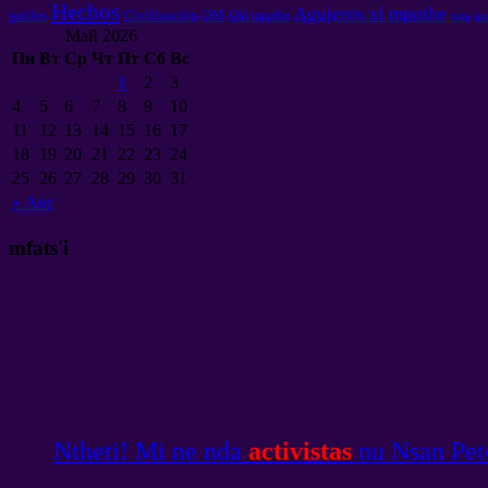
Hechos
Agujeros xí mpothe
sutiles
Civilización
OM
Oki mpothe
tsita
im
Май
2026
Пн
Вт
Ср
Чт
Пт
Сб
Вс
1
2
3
4
5
6
7
8
9
10
11
12
13
14
15
16
17
18
19
20
21
22
23
24
25
26
27
28
29
30
31
«
Авг
mfats'i
Ntheti! Mi ne nda
activistas
nu Nsan Pete