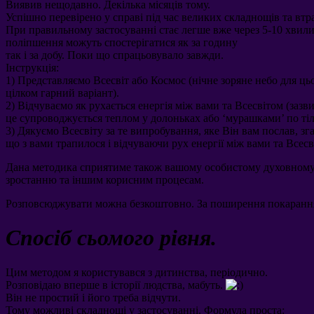
Виявив нещодавно
.
Декілька місяців тому
.
Успішно перевірено у справі під час великих складнощів та втр
При правильному застосуванні стає легше вже через
5-10
хвил
поліпшення можуть спостерігатися як за годину
так і за добу
.
Поки що спрацьовувало завжди
.
Інструкція
:
1)
Представляємо Всесвіт або Космос
(
нічне зоряне небо для ць
цілком гарний варіант
).
2)
Відчуваємо як рухається енергія між вами та Всесвітом
(
зазв
це супроводжується теплом у долоньках або ‘мурашками
’
по ті
3)
Дякуємо Всесвіту за те випробування
,
яке Він вам послав
,
зг
що з вами трапилося і відчуваючи рух енергії між вами та Всес
Дана методика сприятиме також вашому особистому духовном
зростанню та іншим корисним процесам
.
Розповсюджувати можна безкоштовно
.
За поширення покаранн
Спосіб сьомого рівня
.
Цим методом я користувався з дитинства
,
періодично
.
Розповідаю вперше в історії людства
,
мабуть
.
Він не простий і його треба відчути
.
Тому можливі складнощі у застосуванні
.
Формула проста
: