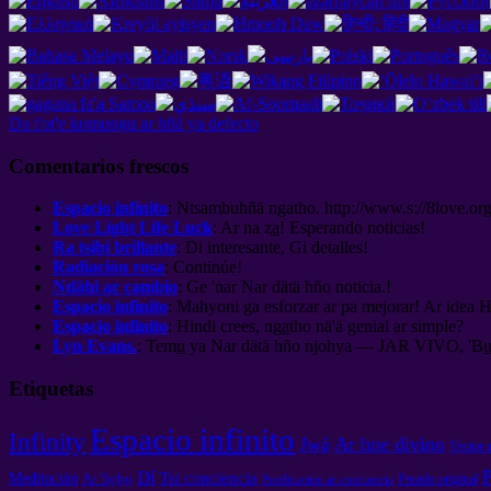
Da t'ot'e komongu ar hñä ya defecto
Comentarios frescos
Espacio infinito
: Ntsambuhñä ngatho. http://www.s://8love.o
Love Light Life Luck
: Ar na za̲! Esperando noticias!
Ra tsibi brillante
: Di interesante, Gi detalles!
Radiación rosa
: Continúe!
Ndähi ar cambio
: Ge 'nar Nar dätä hño noticia.!
Espacio infinito
: Mahyoni ga esforzar ar pa mejorar! Ar idea Hi
Espacio infinito
: Hindi crees, nga̲tho nä'ä genial ar simple?
Lyn Evans.
: Temu̲ ya Nar dätä hño njohya — JAR VIVO, 'Bu̲i ja
Etiquetas
Espacio infinito
Infinity
Jwä
Ar hne divino
Vector 
P
Dí
Tsi conciencia
Meditación
Ar 'ño̲ho̲
Pecado original
Purificación ar conciencia