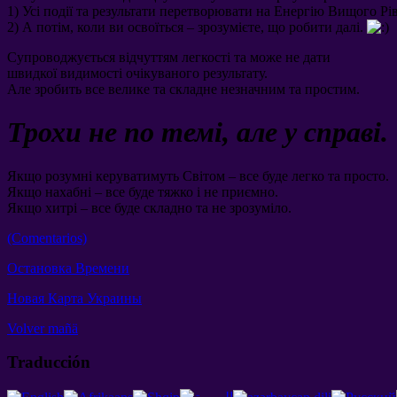
1)
Усі події та результати перетворювати на Енергію Вищого Рі
2)
А потім
,
коли ви освоїться
–
зрозумієте
,
що робити далі
.
Супроводжується відчуттям легкості та може не дати
швидкої видимості очікуваного результату
.
Але зробить все велике та складне незначним та простим
.
Трохи не по темі
,
але у справі
.
Якщо розумні керуватимуть Світом – все буде легко та просто
.
Якщо нахабні – все буде тяжко і не приємно
.
Якщо хитрі – все буде складно та не зрозуміло
.
(Comentarios)
Остановка Времени
Новая Карта Украины
Volver mañä
Traducción