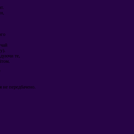
ат
.
ин
,
ого
ичай
лу
).
адуючи те
,
вітом
.
у
я не передбачено
.