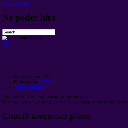
Espacio infinito
Ne poder hñu
RSS
February 22nd
, 2022
Publicado jar
НЕРВЫ
'Yot'i comentario
Що робити
,
якщо тобі важко чи нестерпно
?
Як подолати жах
,
страхи
,
злість
,
гнів
,
надмірні емоції
(
як позит
Спосіб шостого рівня
.