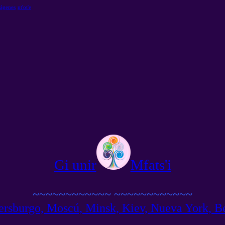
ágenes
nt'ot'e
Gi unir
Mfats'i
~~~~~~~~~~~~
~~~~~~~~~~~~
rsburgo, Moscú, Minsk, Kiev, Nueva York, Ber