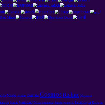
Cosmos
Ra hne
Karma
Nzaki
e̲hñä
Matriz ar
Hechizo
Vanidad
Tecnología
Energías
tanismo
Somati
'Mui ar conciencia
Ámbito ya nt'ot'e.