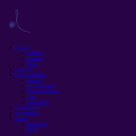
Dar tsa̲!
Contacto
Principal
Mfats'i
Ja ar 'be̲fi
Flujo ungumfädi
Profecía
Precio ar nzaki
Descargar Space
Foro
Wa espíritus
Ultimátum ar
Ar veredicto
Mfats'i
Bielorrusia
Rusia