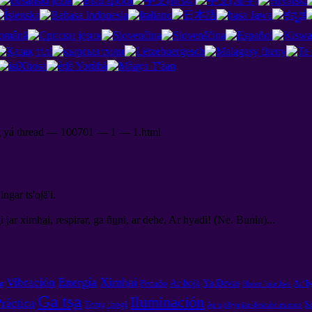
rg yá thread — 100701 — 1 — 1.html
ngar ts'ojä'i.
r ximha̲i, respirar, ga ñu̲ni, ar dehe, Ar hyadi! (Ne. Bunin)...
Energía
Ximha̲i
Vibración
Ar bojä
Ya Devas
Pecado
Ar 'b
ar
Honto 'nar Jwä
Ga tsa̲
Iluminación
ráctica
Temu̲ thogi
Sa
Ar njohya jar descubrimiento