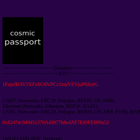
~~~~~~~~~~~~~~~~~~Donation~~~~~~~~~~~~~~~
~~~~~~~~~~~~~~~~~~~~BTC~~~~~~~~~~~~~~~~
1
FujaJBAV5YFxSG6VPCz1muVEVjuP6ZnrG
USDT
(
Networks
:
ERC20
,
Polygon
,
BEP20
,
OP
,
ARB
),
Etherium
(
Networks
:
Etherium
,
BEP20
,
BASE
),
USDC
(
Networks
:
ERC20
,
Polygon
,
BEP20
,
OP
,
ARB
,
FTM
),
BN
0
x82474c949d51370A43977b8e4AF7E89FEf89fa52
DOGECOIN
(
BSC Network
)