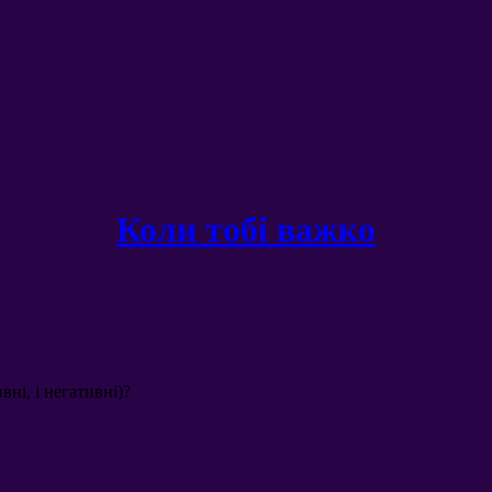
Коли тобі важко
ивні
,
і негативні
)?