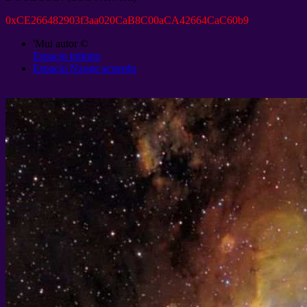
0
xCE266482903f3aa020CaB8C00aCA42664CaC60b9
'Mui autor ©
Espacio infinito
Espacio Nxoge acuerdo