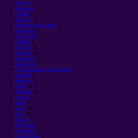
myślący
1
populacja
2
Нервы
2
объекты
4
Podstawowym Prawo
2
panaceum
1
zwycięstwo
2
polityka
3
praktyka
25
budzenie
39
happening
9
oświecenie
3
Психотронное воздействие
1
samadhi
2
Satanizm
4
słońce
3
próżność
28
esencja
1
tantra
1
sprzęt
29
fakty
51
finanse
5
Feng Shui
1
cywilizacja
5
czarna dziura
3