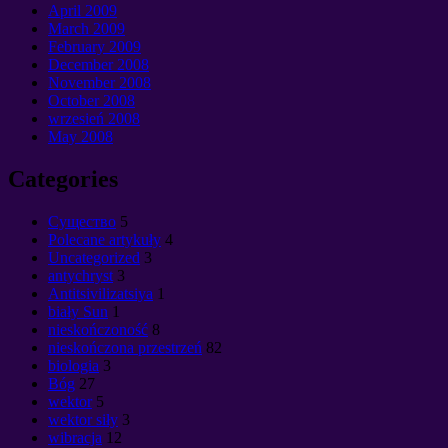
April
2009
March
2009
February
2009
December
2008
November
2008
October
2008
wrzesień 2008
May
2008
Categories
Cущество
5
Polecane artykuły
4
Uncategorized
3
antychryst
3
Antitsivilizatsiya
1
biały Sun
1
nieskończoność
8
nieskończona przestrzeń
82
biologia
3
Bóg
27
wektor
5
wektor siły
3
wibracja
12