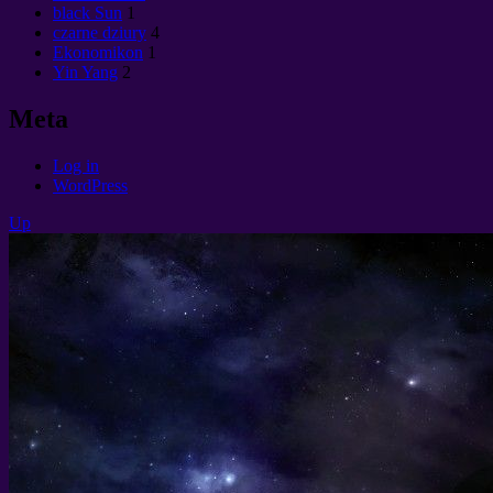
black Sun
1
czarne dziury
4
Ekonomikon
1
Yin Yang
2
Meta
Log in
WordPress
Up