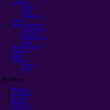
mOŻESZ!
kontakt
punkt
współpraca
projekt
przepływ informacji
przepowiednie
Cena życia
Pobierz Cosmos
forum
terminował Spirits
ultimatum
zdanie
Помощь
Беларусь
Rosja
Archives
May
2026
August
2025
July
2025
May
2025
styczeń 2025