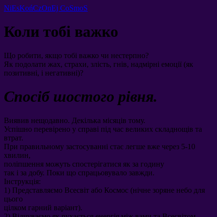
NiEsKońCzOnEj CoSmoS
Коли тобі важко
Що робити
,
якщо тобі важко чи нестерпно
?
Як подолати жах
,
страхи
,
злість
,
гнів
,
надмірні емоції
(
як
позитивні
,
і негативні
)?
Спосіб шостого рівня
.
Виявив нещодавно
.
Декілька місяців тому
.
Успішно перевірено у справі під час великих складнощів та
втрат
.
При правильному застосуванні стає легше вже через
5-10
хвилин
,
поліпшення можуть спостерігатися як за годину
так і за добу
.
Поки що спрацьовувало завжди
.
Інструкція
:
1)
Представляємо Всесвіт або Космос
(
нічне зоряне небо для
цього
цілком гарний варіант
).
2)
Відчуваємо як рухається енергія між вами та Всесвітом