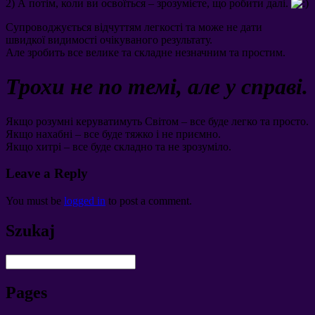
2)
А потім
,
коли ви освоїться
–
зрозумієте
,
що робити далі
.
Супроводжується відчуттям легкості та може не дати
швидкої видимості очікуваного результату
.
Але зробить все велике та складне незначним та простим
.
Трохи не по темі
,
але у справі
.
Якщо розумні керуватимуть Світом – все буде легко та просто
.
Якщо нахабні – все буде тяжко і не приємно
.
Якщо хитрі – все буде складно та не зрозуміло
.
Leave a Reply
You must be
logged in
to post a comment
.
Szukaj
Pages