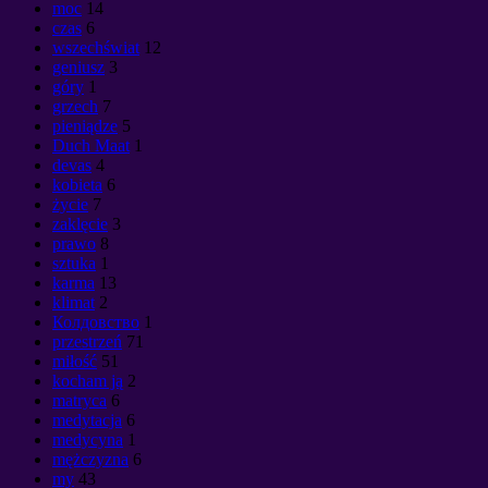
moc
14
czas
6
wszechświat
12
geniusz
3
góry
1
grzech
7
pieniądze
5
Duch Maat
1
devas
4
kobieta
6
życie
7
zaklęcie
3
prawo
8
sztuka
1
karma
13
klimat
2
Колдовство
1
przestrzeń
71
miłość
51
kocham ją
2
matryca
6
medytacja
6
medycyna
1
mężczyzna
6
my
43