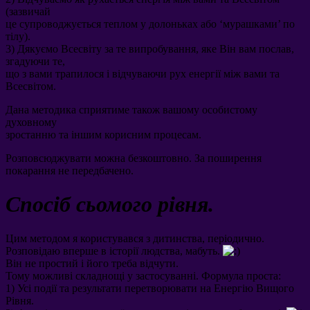
(
зазвичай
це супроводжується теплом у долоньках або ‘мурашками
’
по
тілу
).
3)
Дякуємо Всесвіту за те випробування
,
яке Він вам послав
,
згадуючи те
,
що з вами трапилося і відчуваючи рух енергії між вами та
Всесвітом
.
Дана методика сприятиме також вашому особистому
духовному
зростанню та іншим корисним процесам
.
Розповсюджувати можна безкоштовно
.
За поширення
покарання не передбачено
.
Спосіб сьомого рівня
.
Цим методом я користувався з дитинства
,
періодично
.
Розповідаю вперше в історії людства
,
мабуть
.
Він не простий і його треба відчути
.
Тому можливі складнощі у застосуванні
.
Формула проста
:
1)
Усі події та результати перетворювати на Енергію Вищого
Рівня
.