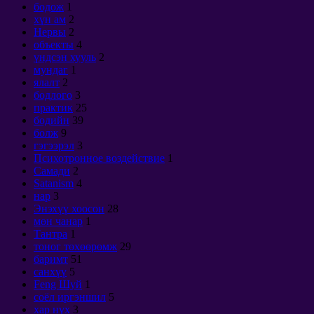
бодож
1
хүн ам
2
Нервы
2
объекты
4
үндсэн хууль
2
мундаг
1
ялалт
2
бодлого
3
практик
25
бодийн
39
болж
9
гэгээрэл
3
Психотронное воздействие
1
Самади
2
Satanism
4
нар
3
Энэхүү хоосон
28
мөн чанар
1
Тантра
1
тоног төхөөрөмж
29
баримт
51
санхүү
5
Feng Шуй
1
соёл иргэншил
5
хар нүх
3