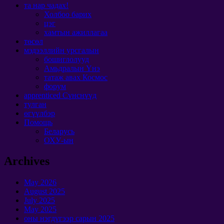
та нар чадах!
Холбоо барих
цэг
хамтын ажиллагаа
төсөл
мэдээллийн урсгалын
бошиглолууд
Амьдралын Үнэ
татаж авах Космос
форум
apprenticed Сүнснүүд
тулган
өгүүлбэр
Помощь
Беларусь
ОХУ-ын
Archives
May
2026
August
2025
July
2025
May
2025
оны нэгдүгээр сарын 2025