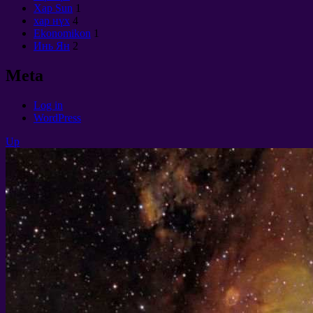
Хар Sun
1
хар нүх
4
Ekonomikon
1
Инь Ян
2
Meta
Log in
WordPress
Up