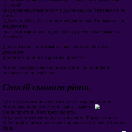
(
зазвичай
це супроводжується теплом у долоньках або ‘мурашками
’
по
тілу
).
3)
Дякуємо Всесвіту за те випробування
,
яке Він вам послав
,
згадуючи те
,
що з вами трапилося і відчуваючи рух енергії між вами та
Всесвітом
.
Дана методика сприятиме також вашому особистому
духовному
зростанню та іншим корисним процесам
.
Розповсюджувати можна безкоштовно
.
За поширення
покарання не передбачено
.
Спосіб сьомого рівня
.
Цим методом я користувався з дитинства
,
періодично
.
Розповідаю вперше в історії людства
,
мабуть
.
Він не простий і його треба відчути
.
Тому можливі складнощі у застосуванні
.
Формула проста
:
1)
Усі події та результати перетворювати на Енергію Вищого
Рівня
.