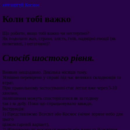
хязгааргүй Космос
Коли тобі важко
Що робити
,
якщо тобі важко чи нестерпно
?
Як подолати жах
,
страхи
,
злість
,
гнів
,
надмірні емоції
(
як
позитивні
,
і негативні
)?
Спосіб шостого рівня
.
Виявив нещодавно
.
Декілька місяців тому
.
Успішно перевірено у справі під час великих складнощів та
втрат
.
При правильному застосуванні стає легше вже через
5-10
хвилин
,
поліпшення можуть спостерігатися як за годину
так і за добу
.
Поки що спрацьовувало завжди
.
Інструкція
:
1)
Представляємо Всесвіт або Космос
(
нічне зоряне небо для
цього
цілком гарний варіант
).
2)
Відчуваємо як рухається енергія між вами та Всесвітом