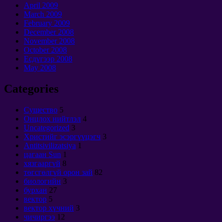
April
2009
March
2009
February
2009
December
2008
November
2008
October
2008
Есдүгээр 2008
May
2008
Categories
Cущество
5
Онцлох нийтлэл
4
Uncategorized
3
Христийг эсэргүүцэгч
3
Antitsivilizatsiya
1
цагаан Sun
1
хязгааргүй
8
төгсгөлгүй орон зай
82
биологийн
3
бурхан
27
вектор
5
вектор хүчний
3
чичиргээ
12