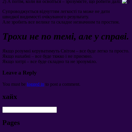
2)
А потім
,
коли ви освоїться
–
зрозумієте
,
що робити далі
.
Супроводжується відчуттям легкості та може не дати
швидкої видимості очікуваного результату
.
Але зробить все велике та складне незначним та простим
.
Трохи не по темі
,
але у справі
.
Якщо розумні керуватимуть Світом – все буде легко та просто
.
Якщо нахабні – все буде тяжко і не приємно
.
Якщо хитрі – все буде складно та не зрозуміло
.
Leave a Reply
You must be
logged in
to post a comment
.
хайх
Pages