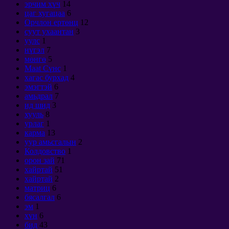
эрчим хүч
14
цаг хугацаа
6
Орчлон ертөнц
12
суут ухаантан
3
уулс
1
нүгэл
7
мөнгө
5
Maat Сүнс
1
хагас бурхад
4
эмэгтэй
6
амьдрал
7
ид шид
3
хууль
8
урлаг
1
карма
13
уур амьсгалын
2
Колдовство
1
орон зай
71
хайртай
51
хайртай
2
матриц
6
бясалгал
6
эм
1
хүн
6
бид
43