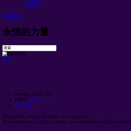
俄罗斯
无限空间
永恒的力量
RSS
February 22nd
, 2022
归类于
Нервы
进行评论
Що робити
,
якщо тобі важко чи нестерпно
?
Як подолати жах
,
страхи
,
злість
,
гнів
,
надмірні емоції
(
як позит