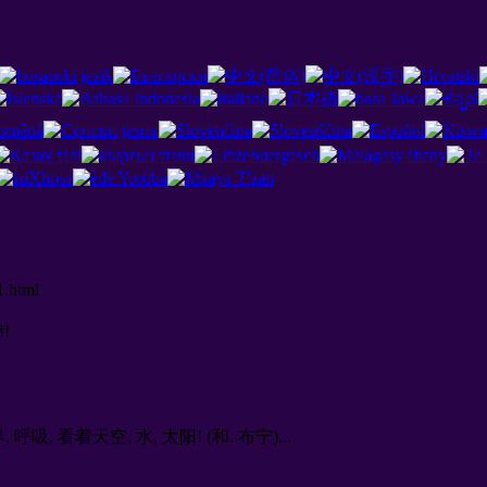
1.html
й
!
, 看着天空, 水, 太阳! (和. 布宁)...