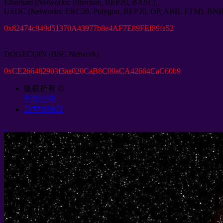
Etherium
(
Networks
:
Etherium
,
BEP20
,
BASE
),
USDC
(
Networks
:
ERC20
,
Polygon
,
BEP20
,
OP
,
ARB
,
FTM
),
BN
0
x82474c949d51370A43977b8e4AF7E89FEf89fa52
DOGECOIN
(
BSC Network
)
0
xCE266482903f3aa020CaB8C00aCA42664CaC60b9
版权所有 ©
无限空间
总空间协议