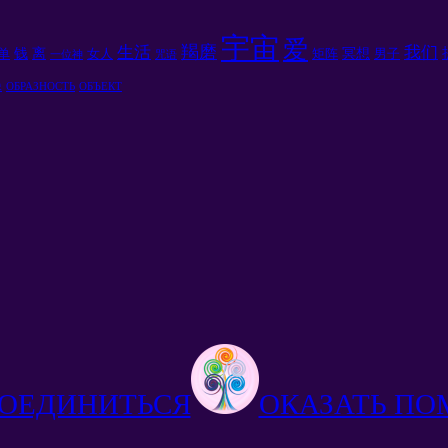
宇宙
爱
羯磨
生活
我们
钱
离
冥想
单
女人
矩阵
男子
一位神
咒语
像
ОБРАЗНОСТЬ
ОБЪЕКТ
ОЕДИНИТЬСЯ
ОКАЗАТЬ П