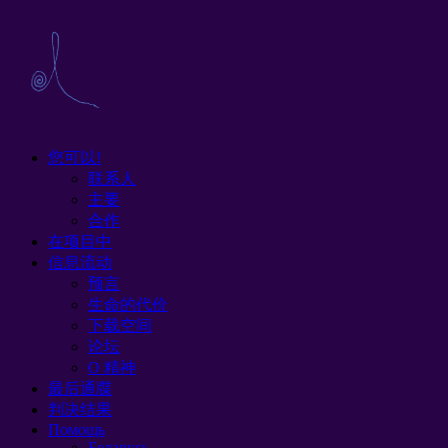
您可以!
联系人
主要
合作
在项目中
信息流动
预言
生命的代价
下载空间
论坛
O 精神
最后通牒
判决结果
Помощь
Беларусь