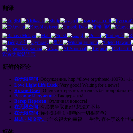
翻译
设置为默认语言
新鲜的评论
在无限空间
:
Обсуждение
. http://8
love.org/thread-100701 -1-
Love Light Life Luck
:
Very good
!
Waiting for a news
!
Яркий Свет
:
Очень интересно
,
хотелось бы подробносте
Розовое Излучение
:
Так держать
!
Ветер Перемен
:
Отличная новость
!
在无限空间
: 有必要争取更好! 想法并不坏.
在无限空间
: 你不觉得吗, 和煦的一切很简单?
林恩 · 埃文斯。
: 什么很大的幸福 — 生活, 存在于这个世界, 呼吸
标签