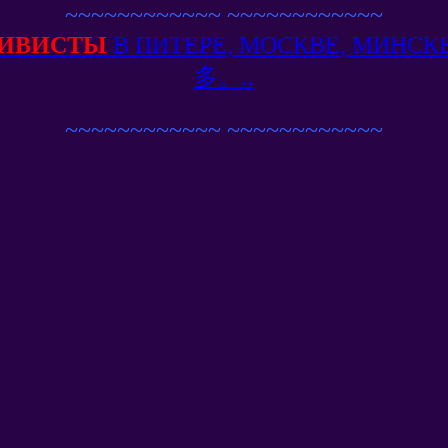
~~~~~~~~~~~~
~~~~~~~~~~~~
ИВИСТЫ
В ПИТЕРЕ, МОСКВЕ, МИН
多。..
~~~~~~~~~~~~
~~~~~~~~~~~~