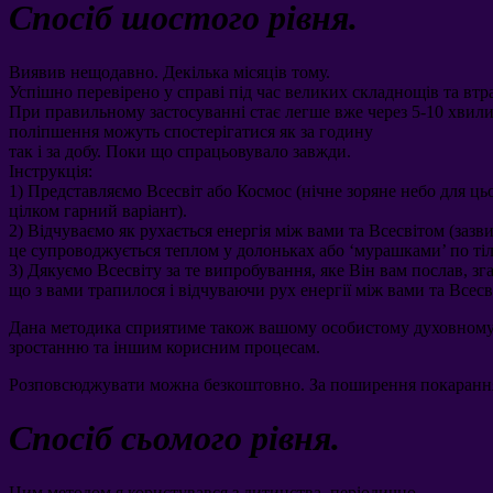
Спосіб шостого рівня
.
Виявив нещодавно
.
Декілька місяців тому
.
Успішно перевірено у справі під час великих складнощів та втр
При правильному застосуванні стає легше вже через
5-10
хвил
поліпшення можуть спостерігатися як за годину
так і за добу
.
Поки що спрацьовувало завжди
.
Інструкція
:
1)
Представляємо Всесвіт або Космос
(
нічне зоряне небо для ць
цілком гарний варіант
).
2)
Відчуваємо як рухається енергія між вами та Всесвітом
(
зазв
це супроводжується теплом у долоньках або ‘мурашками
’
по ті
3)
Дякуємо Всесвіту за те випробування
,
яке Він вам послав
,
зг
що з вами трапилося і відчуваючи рух енергії між вами та Всес
Дана методика сприятиме також вашому особистому духовном
зростанню та іншим корисним процесам
.
Розповсюджувати можна безкоштовно
.
За поширення покаранн
Спосіб сьомого рівня
.
Цим методом я користувався з дитинства
,
періодично
.