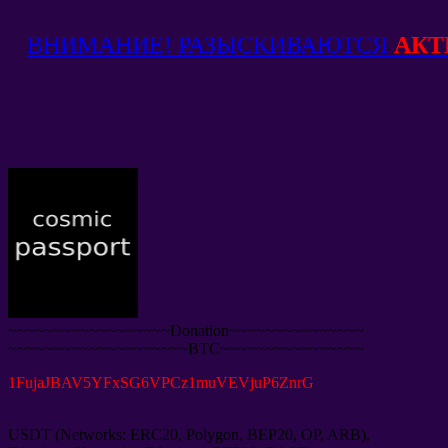
ВНИМАНИЕ! РАЗЫСКИВАЮТСЯ
АКТ
~~~~~~~~~~~~~~~~~~Donation~~~~~~~~~~~~~~~
~~~~~~~~~~~~~~~~~~~~BTC~~~~~~~~~~~~~~~~
1
FujaJBAV5YFxSG6VPCz1muVEVjuP6ZnrG
USDT
(
Networks
:
ERC20
,
Polygon
,
BEP20
,
OP
,
ARB
),