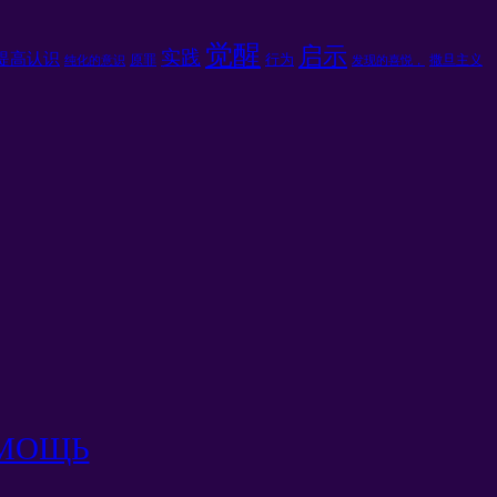
觉醒
启示
实践
提高认识
行为
原罪
撒旦主义
纯化的意识
发现的喜悦，
ОМОЩЬ