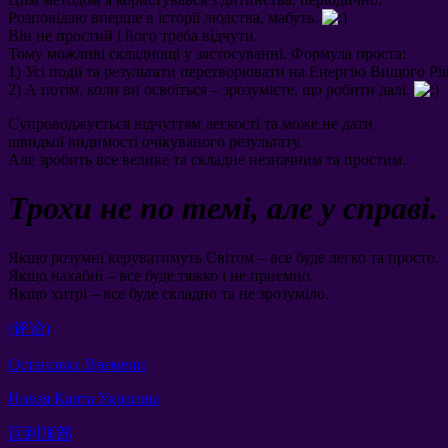
Розповідаю вперше в історії людства
,
мабуть
.
Він не простий і його треба відчути
.
Тому можливі складнощі у застосуванні
.
Формула проста
:
1)
Усі події та результати перетворювати на Енергію Вищого Рі
2)
А потім
,
коли ви освоїться
–
зрозумієте
,
що робити далі
.
Супроводжується відчуттям легкості та може не дати
швидкої видимості очікуваного результату
.
Але зробить все велике та складне незначним та простим
.
Трохи не по темі
,
але у справі
.
Якщо розумні керуватимуть Світом – все буде легко та просто
.
Якщо нахабні – все буде тяжко і не приємно
.
Якщо хитрі – все буде складно та не зрозуміло
.
(评论)
Остановка Времени
Новая Карта Украины
回到顶部