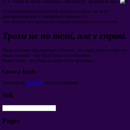
2)
А потім
,
коли ви освоїться
–
зрозумієте
,
що робити далі
.
Супроводжується відчуттям легкості та може не дати
швидкої видимості очікуваного результату
.
Але зробить все велике та складне незначним та простим
.
Трохи не по темі
,
але у справі
.
Якщо розумні керуватимуть Світом – все буде легко та просто
.
Якщо нахабні – все буде тяжко і не приємно
.
Якщо хитрі – все буде складно та не зрозуміло
.
Leave a Reply
You must be
logged in
to post a comment
.
Sök
Pages