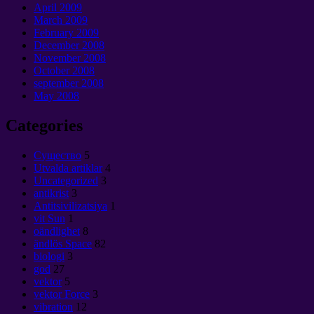
April
2009
March
2009
February
2009
December
2008
November
2008
October
2008
september 2008
May
2008
Categories
Cущество
5
Utvalda artiklar
4
Uncategorized
3
antikrist
3
Antitsivilizatsiya
1
vit Sun
1
oändlighet
8
ändlös Space
82
biologi
3
god
27
vektor
5
vektor Force
3
vibration
12