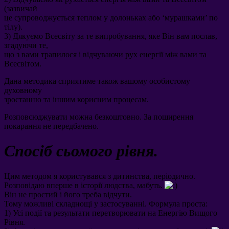
(
зазвичай
це супроводжується теплом у долоньках або ‘мурашками
’
по
тілу
).
3)
Дякуємо Всесвіту за те випробування
,
яке Він вам послав
,
згадуючи те
,
що з вами трапилося і відчуваючи рух енергії між вами та
Всесвітом
.
Дана методика сприятиме також вашому особистому
духовному
зростанню та іншим корисним процесам
.
Розповсюджувати можна безкоштовно
.
За поширення
покарання не передбачено
.
Спосіб сьомого рівня
.
Цим методом я користувався з дитинства
,
періодично
.
Розповідаю вперше в історії людства
,
мабуть
.
Він не простий і його треба відчути
.
Тому можливі складнощі у застосуванні
.
Формула проста
:
1)
Усі події та результати перетворювати на Енергію Вищого
Рівня
.