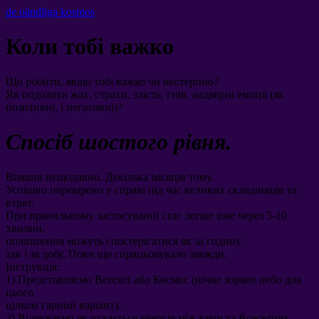
de oändliga kosmos
Коли тобі важко
Що робити
,
якщо тобі важко чи нестерпно
?
Як подолати жах
,
страхи
,
злість
,
гнів
,
надмірні емоції
(
як
позитивні
,
і негативні
)?
Спосіб шостого рівня
.
Виявив нещодавно
.
Декілька місяців тому
.
Успішно перевірено у справі під час великих складнощів та
втрат
.
При правильному застосуванні стає легше вже через
5-10
хвилин
,
поліпшення можуть спостерігатися як за годину
так і за добу
.
Поки що спрацьовувало завжди
.
Інструкція
:
1)
Представляємо Всесвіт або Космос
(
нічне зоряне небо для
цього
цілком гарний варіант
).
2)
Відчуваємо як рухається енергія між вами та Всесвітом