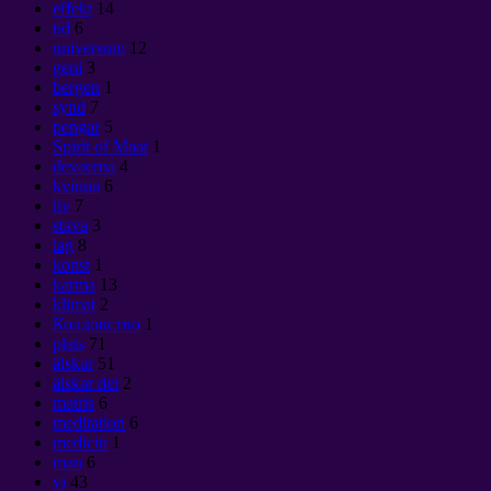
effekt
14
tid
6
universum
12
geni
3
bergen
1
synd
7
pengar
5
Spirit of Maat
1
devaerna
4
kvinna
6
liv
7
stava
3
lag
8
konst
1
karma
13
klimat
2
Колдовство
1
plats
71
älskar
51
älskar det
2
matris
6
meditation
6
medicin
1
man
6
vi
43