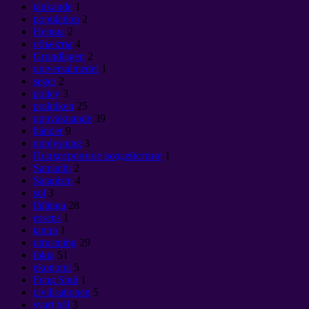
tänkande
1
population
2
Нервы
2
объекты
4
Grundlagen
2
universalmedel
1
seger
2
policy
3
praktiken
25
uppvaknande
39
händer
9
upplysning
3
Психотронное воздействие
1
Samadhi
2
Satanism
4
sol
3
fåfänga
28
essens
1
tantra
1
utrustning
29
fakta
51
ekonomi
5
Feng Shui
1
civilisationen
5
svart hål
3