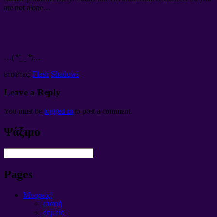
are not alone
…
…(
͡❛ ‿ ͡❛
)…
ετικέτες:
Flash
Shadows
Leave a Reply
You must be
logged in
to post a comment
.
Ψάξιμο
Pages
Μπορείς!
επαφή
σημείο