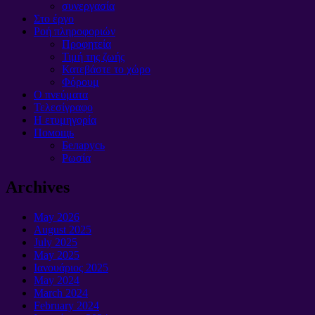
συνεργασία
Στο έργο
Ροή πληροφοριών
Προφητεία
Τιμή της ζωής
Κατεβάστε το χώρο
Φόρουμ
O πνεύματα
Τελεσίγραφο
Η ετυμηγορία
Помощь
Беларусь
Ρωσία
Archives
May
2026
August
2025
July
2025
May
2025
Ιανουάριος 2025
May
2024
March
2024
February
2024