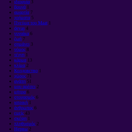
ιδιοφυία
3
βουνά
1
αμαρτία
7
χρήματα
5
Πνεύμα του Maat
1
devas
4
γυναίκα
6
ζωή
7
σημάνει
3
νόμος
8
τέχνη
1
κάρμα
13
κλίμα
2
Колдовство
1
χώρος
71
αγάπη
51
μου αρέσει
2
μήτρα
6
στοχασμός
6
ιατρική
1
άνθρωπος
6
εμείς
43
σκέψη
1
πληθυσμός
2
Нервы
2