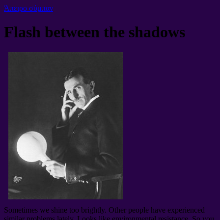
Άπειρο σύμπαν
Flash between the shadows
Sometimes we shine too brightly
.
Other people have experienced
similar problems lately
.
Looks like environmental resistance
.
So you