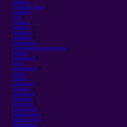
объекты
4
Ο βασικός νόμος
2
πανάκεια
1
νίκη
2
πολιτική
3
πρακτική
25
αφύπνιση
39
συμβαίνει
9
διαφωτισμός
3
Психотронное воздействие
1
Σαμάντι
2
Σατανισμός
4
ήλιος
3
ματαιοδοξία
28
ουσία
1
Τάντρα
1
εξοπλισμός
29
γεγονότα
51
οικονομικά
5
Feng Shui
1
πολιτισμός
5
μαύρη τρύπα
3
Μαύρος Ήλιος
1
Μαύρες τρύπες
4
Ekonomikon
1