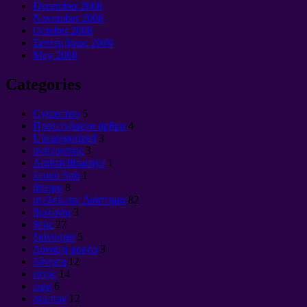
December
2008
November
2008
October
2008
Σεπτέμβριος 2008
May
2008
Categories
Cущество
5
Προτεινόμενα άρθρα
4
Uncategorized
3
αντίχριστος
3
Antitsivilizatsiya
1
λευκό Sun
1
άπειρο
8
ατελείωτες Διάστημα
82
βιολογία
3
θεός
27
διάνυσμα
5
Δύναμη φορέα
3
δόνηση
12
ισχύς
14
ώρα
6
σύμπαν
12