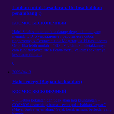
Latihan untuk kesadaran. Itu bisa bahkan
penambang :)
КОСМОС БЕСКОНЕЧНЫЙ
Halo! Salah satu teman kita datang dengan latihan yang
menarik…
Это упражнение представляет собой
подготовку к Сознательной Медитации
.
И называется
Оно
, Jika lebih mudah – “3D TV”. Untuk meletakkannya
cara lain:
погружение в Реальность
, Validitas sekitarnya,
kesadaran dunia…
6
2009-04-13
Halus energi (Bagian kedua dari)
КОСМОС БЕСКОНЕЧНЫЙ
«… Ketika kekuatan dan tidak akan lagi keuntungan –
COSMOS otstuchitsja irama – echo pulse bahkan Jaguar."
(Maya. Sastra terjemahan.) Sejak kecil, namun, berbeda, yang
hampir