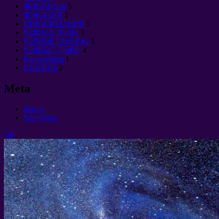
ФИНАНСЫ
5
ФЭН-ШУЙ
1
ЦИВИЛИЗАЦИЯ
5
ЧЕРНАЯ ДЫРА
3
ЧЕРНОЕ СОЛНЦЕ
1
ЧЕРНЫЕ ДЫРЫ
4
Èkonomikon
1
ЯНЬ ИНЬ
2
Meta
Masuk
WordPress
Up