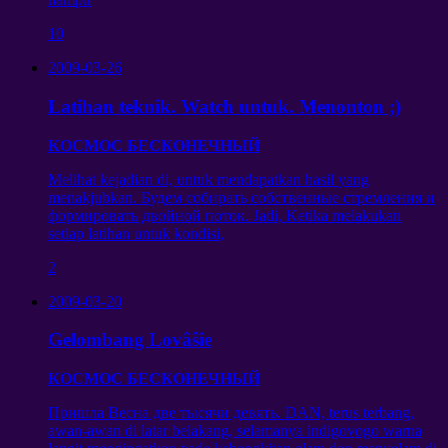
10
2009-03-26
Latihan teknik. Watch untuk. Menonton ;)
КОСМОС БЕСКОНЕЧНЫЙ
Melihat kejadian di, untuk mendapatkan hasil yang
menakjubkan.
Будем собирать собственные стремления и
формировать двойной поток
. Jadi, Ketika melakukan
setiap latihan untuk kondisi,
2
2009-03-20
Gelombang Lovâŝie
КОСМОС БЕСКОНЕЧНЫЙ
Пришла Весна две тысячи девять
. DAN, terus terbang,
awan-awan di latar belakang, selamanya indigovogo warna