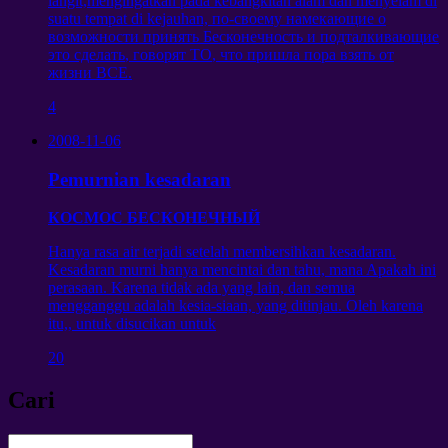
langit,mengingatkan pada kebangkitan alam dan menyelam di
suatu tempat di kejauhan,
по-своему намекающие о
возможности принять Бесконечность и подталкивающие
это сделать
,
говорят ТО
,
что пришла пора взять от
жизни ВСЕ
.
4
2008-11-06
Pemurnian kesadaran
КОСМОС БЕСКОНЕЧНЫЙ
Hanya rasa air terjadi setelah membersihkan kesadaran.
Kesadaran murni hanya mencintai dan tahu, mana Apakah ini
perasaan. Karena tidak ada yang lain, dan semua
mengganggu adalah kesia-siaan, yang ditinjau. Oleh karena
itu,, untuk disucikan untuk
20
Cari