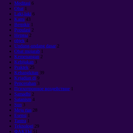
Meditasi
6
Obat
1
Laki-laki
6
Kami
43
Berpikir
1
Populasi
2
Нервы
2
objek
4
Undang-undang dasar
2
Obat mujarab
1
Kemenangan
2
Kebijakan
3
Praktek
25
Kebangkitan
39
Kejadian di
9
Pencerahan
3
Психотронное воздействие
1
Samadhi
2
Satanism
4
Sun
3
Meja rias
28
Esensi
1
Tantra
1
Teknologi
29
ФАКТЫ
51