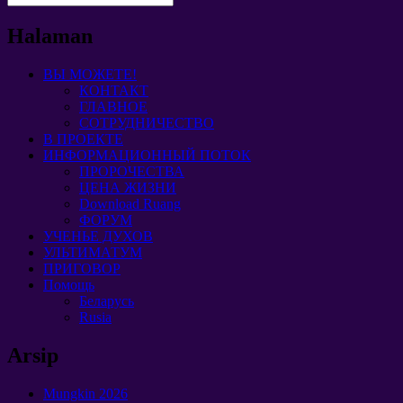
Halaman
ВЫ МОЖЕТЕ!
КОНТАКТ
ГЛАВНОЕ
СОТРУДНИЧЕСТВО
В ПРОЕКТЕ
ИНФОРМАЦИОННЫЙ ПОТОК
ПРОРОЧЕСТВА
ЦЕНА ЖИЗНИ
Download Ruang
ФОРУМ
УЧЕНЬЕ ДУХОВ
УЛЬТИМАТУМ
ПРИГОВОР
Помощь
Беларусь
Rusia
Arsip
Mungkin 2026