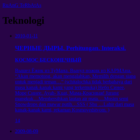
RuAnG TeRbAtAs
Teknologi
2010-01-11
ЧЕРНЫЕ ДЫРЫ. Perhitungan. Interaksi.
КОСМОС БЕСКОНЕЧНЫЙ
Вышел Ёжик из ТуМана
.
Вынул ножик из КАРМАна
.
“Akan memotong, akan mengalahkan, Memilih dengan siapa
untuk menjadi teman…” (schitalochka tidak berbahaya dari
masa kanak-kanak kami yang terkemuka)
Небо Синее
,
Море Синее
. Ayah- Kuat,
Мама-Красивая
! Jurang
mangkuk…Membersihkan lautan air mata….Musim semi
Snowdrops dan mawar putih…SSS ( Shu …Lahir dari masa
kanak-kanak kami, rekaman Kosmovedstvom. )
14
2009-08-09