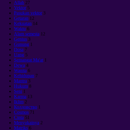
Allah
27
Vektor
5
Pasukan vektor
3
Getaran
12
Kekuatan
14
Waktu
6
Alam semesta
12
Genius
3
Gunung
1
Dosa
7
Uang
5
Semangat Ma'at
1
Dewa
4
Wanita
6
Kehidupan
7
Mantra
3
Hukum
8
Seni
1
Karma
13
Iklim
2
Колдовство
1
Cosmos
71
Cinta
51
Menyukainya
2
Matriks
6