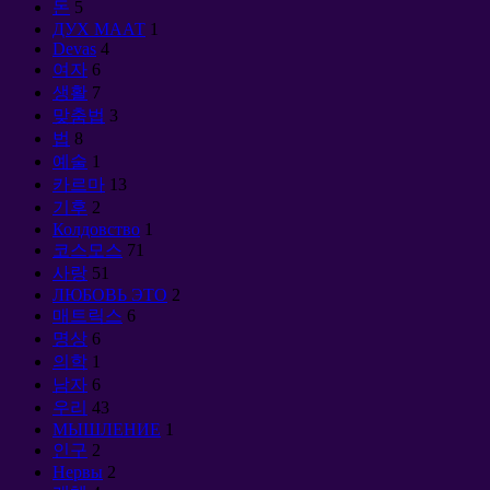
돈
5
ДУХ МААТ
1
Devas
4
여자
6
생활
7
맞춤법
3
법
8
예술
1
카르마
13
기후
2
Колдовство
1
코스모스
71
사랑
51
ЛЮБОВЬ ЭТО
2
매트릭스
6
명상
6
의학
1
남자
6
우리
43
МЫШЛЕНИЕ
1
인구
2
Нервы
2