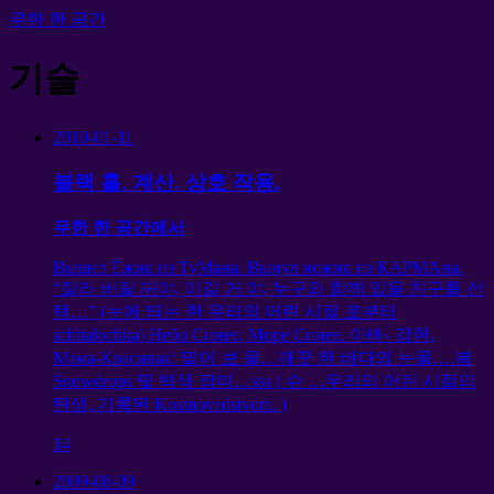
무한 한 공간
기술
2010-01-11
블랙 홀. 계산. 상호 작용.
무한 한 공간에서
Вышел Ёжик из ТуМана
.
Вынул ножик из КАРМАна
.
“잘라 버릴 꺼야, 이길 거 야, 누구와 함께 있을 친구를 선
택…” (눈에 띄는 한 우리의 어린 시절 로부터
schitalochka)
Небо Синее
,
Море Синее
. 아빠- 강한,
Мама-Красивая
! 밑이 보 울…깨끗 한 바다의 눈물….봄
Snowdrops 및 백색 장미…sss ( 슈 …우리의 어린 시절의
탄생, 기록된 Kosmovedstvom. )
14
2009-08-09