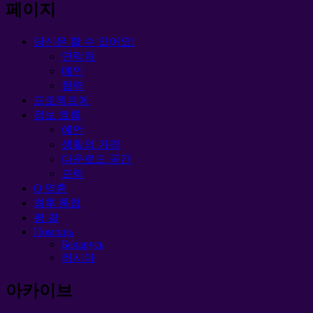
페이지
당신은 할 수 있어요!
연락처
메인
협력
프로젝트에
정보 흐름
예언
생활의 가격
다운로드 공간
포럼
O 영혼
최후 통첩
평 결
Помощь
Беларусь
러시아
아카이브