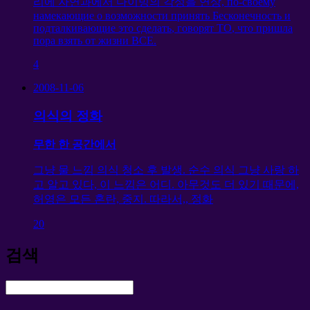
리에 자연과에서 다이빙의 각성을 연상,
по-своему
намекающие о возможности принять Бесконечность и
подталкивающие это сделать
,
говорят ТО
,
что пришла
пора взять от жизни ВСЕ
.
4
2008-11-06
의식의 정화
무한 한 공간에서
그냥 물 느낌 의식 청소 후 발생. 순수 의식 그냥 사랑 하
고 알고 있다, 이 느낌은 어디. 아무것도 더 있기 때문에,
허영은 모든 혼란, 중지. 따라서,, 정화
20
검색