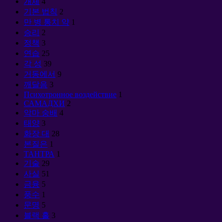
개체
4
기본 법칙
2
만 병 통치 약
1
승리
2
정책
3
연습
25
각 성
39
거동에서
9
깨달음
3
Психотронное воздействие
1
САМАДХИ
2
악마 숭배
4
태양
3
화장 대
28
본질은
1
ТАНТРА
1
기술
29
사실
51
금융
5
풍수
1
문명
5
블랙 홀
3