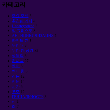
카테고리
주요 주제
5
추천된 기사
4
Uncategorized
3
적 그리스도
3
АНТИЦИВИЛИЗАЦИЯ
1
화이트 썬
1
무한대
8
무한 한 공간
82
생물학
3
하나님
27
벡터
5
벡터 힘
3
진동
12
전원
14
시간
6
우주
12
ГЕНИАЛЬНОСТЬ
3
산
1
죄
7