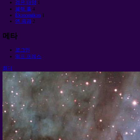
검은 태양
1
블랙 홀
4
Èkonomikon
1
연 음과
2
메타
로그인
워드 프레스
최대