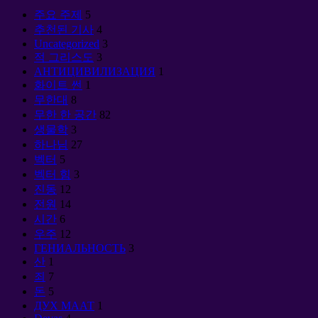
주요 주제
5
추천된 기사
4
Uncategorized
3
적 그리스도
3
АНТИЦИВИЛИЗАЦИЯ
1
화이트 썬
1
무한대
8
무한 한 공간
82
생물학
3
하나님
27
벡터
5
벡터 힘
3
진동
12
전원
14
시간
6
우주
12
ГЕНИАЛЬНОСТЬ
3
산
1
죄
7
돈
5
ДУХ МААТ
1