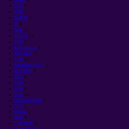
Devas
4
여자
6
생활
7
맞춤법
3
법
8
예술
1
카르마
13
기후
2
Колдовство
1
코스모스
71
사랑
51
ЛЮБОВЬ ЭТО
2
매트릭스
6
명상
6
의학
1
남자
6
우리
43
МЫШЛЕНИЕ
1
인구
2
Нервы
2
개체
4
기본 법칙
2