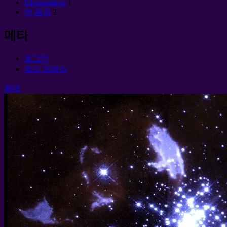
Èkonomikon
1
연 음과
2
메타
로그인
워드 프레스
최대