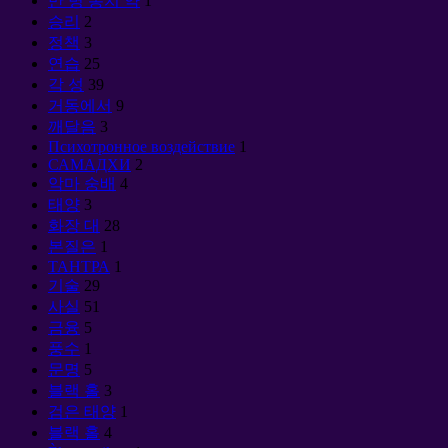
만 병 통치 약
1
승리
2
정책
3
연습
25
각 성
39
거동에서
9
깨달음
3
Психотронное воздействие
1
САМАДХИ
2
악마 숭배
4
태양
3
화장 대
28
본질은
1
ТАНТРА
1
기술
29
사실
51
금융
5
풍수
1
문명
5
블랙 홀
3
검은 태양
1
블랙 홀
4