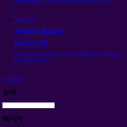
9
2011-04-13
강제적인된 힘의 원리
무한 한 공간에서
Ты говоришь красиво И
, 아마, 동쪽.
Но Молния Синяя
Разит врага точно
.
5
이전 항목
검색
페이지