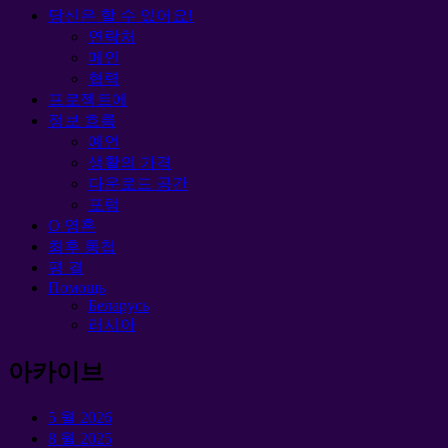
당신은 할 수 있어요!
연락처
메인
협력
프로젝트에
정보 흐름
예언
생활의 가격
다운로드 공간
포럼
O 영혼
최후 통첩
평 결
Помощь
Беларусь
러시아
아카이브
5 월 2026
8 월 2025