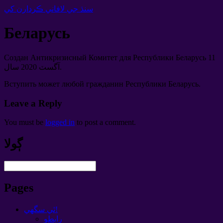
سنڌ جي لافاني ڪردارن کي
Беларусь
Создан Антикризисный Комитет для Республики Беларусь
11
آگسٽ 2020 سال.
Вступить может любой гражданин Республики Беларусь
.
Leave a Reply
You must be
logged in
to post a comment
.
ڳولا
Pages
ٿي سگهي!
رابطو