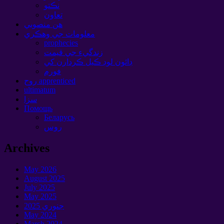
نڪتو
تعاون
هن منصوبي
معلومات جي وهڪري
prophecies
زندگيء جي قيمت
ڊائون لوڊ ڪيل ڪردارن کي
فورم
روح apprenticed
ultimatum
سزا
Помощь
Беларусь
روس
Archives
May
2026
August
2025
July
2025
May
2025
جنوري 2025
May
2024
March
2024