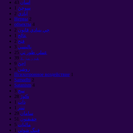
اسان
43
سوچڻ
1
آبادي
2
Нервы
2
объекты
4
جي بنيادي قانون
2
عالج
1
فتح
2
پاليسي
3
عملي طور تي
25
فورمز ۾
39
اچڻ
9
روشن
3
Психотронное воздействие
1
Samadhi
2
Satanism
4
سج
3
ڪوڙ
28
ذات
1
تنتر
1
سامان
29
حقيقتون
51
ماليات
5
فينگ شوئي
1