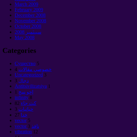
March
2009
February
2009
December
2008
November
2008
October
2008
سيپٽمبر 2008
May
2008
Categories
Cущество
5
خصوصي مقالات
4
Uncategorized
3
دجال
3
Antitsivilizatsiya
1
اڇو سج
1
infinity
8
کٽ جاء
82
حياتيات
3
خدا
27
vector
5
vector نافذ
3
vibration
12