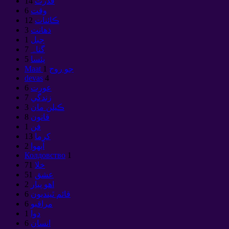
قدرت
14
وقت
6
ڪائنات
12
ذهانت
3
جبل
1
گناہ
7
پئسا
5
Maat جو روح
1
devas
4
عورت
6
زندگي
7
ڪيلن مان
3
قانون
8
فن
1
كرما
13
آبهوا
2
Колдовство
1
خلا
71
عشق
51
اهو پيار
2
قائم ٿينديون
6
مراقبو
6
دوا
1
انسان
6