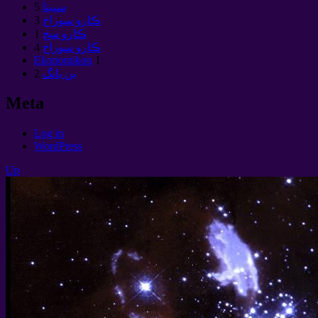
سڀيتا
5
ڪارو سوراخ
3
ڪارو سج
1
ڪارو سوراخ
4
Ekonomikon
1
ين يانگ
2
Meta
Log in
WordPress
Up