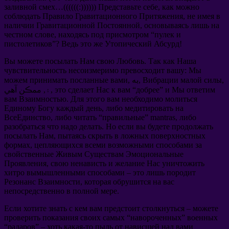
заливной смех
…((((((:))))))
Представьте себе
,
как можно
соблюдать Правило Гравитационного Притяжения
,
не имея в
наличии Гравитационной Постоянной
,
основываясь лишь на
честном слове
,
находясь под присмотром
“
пулек и
пистолетиков
”?
Ведь это же Утопический Абсурд
!
Вы можете посылать Нам свою Любовь
.
Так как Наша
чувствительность несоизмеримо превосходит вашу
:
Мы
,
Вибрации малой силы
, به,
можем принимать посланные вами
и Мы ответим
”
добрее
“
это сделает Нас к вам
۽, ممڪن آهي,
вам Взаимностью
.
Для этого вам необходимо молиться
Единому Богу каждый день
,
либо медитировать на
ВсеЕдинство
,
либо читать
“
правильные
” mantras,
либо
разобраться что надо делать
.
Но если вы будете продолжать
посылать Нам
,
пытаясь скрыть в ложных поверхностных
формах
,
цепляющихся всеми возможными способами за
свойственные Живым Существам Эмоциональные
Проявления
,
свою ненависть и желание Нас уничтожить
хитро вымышленными способами
–
это лишь породит
Резонанс Взаимности
,
которая обрушится на вас
непосредственно в полной мере
.
Если хотите знать с кем вам предстоит столкнуться
–
можете
проверить показания своих самых
“
навороченных
”
военных
“
радаров
” –
хоть какая-то пыль от нависшей над вами