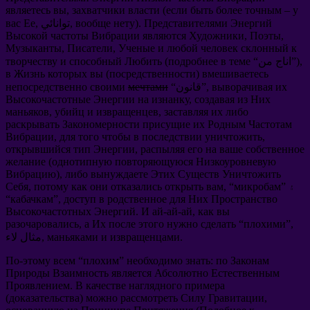
являетесь вы
,
захватчики власти
(
если быть более точным
–
у
Представителями Энергий
).
вообще нету
, توانائي,
вас Ее
Высокой частоты Вибрации являются Художники
,
Поэты
,
Музыканты
,
Писатели
,
Ученые и любой человек склонный к
“اناج من”),
подробнее в теме
(
творчеству и способный Любить
в Жизнь которых вы
(
посредственности
)
вмешиваетесь
выворачивая их
“قانون”,
мечтами
непосредственно своими
Высокочастотные Энергии на изнанку
,
создавая из Них
маньяков
,
убийц и извращенцев
,
заставляя их либо
раскрывать Закономерности присущие их Родным Частотам
Вибрации
,
для того чтобы в последствии уничтожить
,
открывшийся тип Энергии
,
распыляя его на ваше собственное
желание
(
однотипную повторяющуюся Низкоуровневую
Вибрацию
),
либо вынуждаете Этих Существ Уничтожить
” ۽
микробам
, “
потому как они отказались открыть вам
,
Себя
“
кабачкам
”,
доступ в родственное для Них Пространство
Высокочастотных Энергий
.
И ай-ай-ай
,
как вы
разочаровались
,
а Их после этого нужно сделать
“
плохими
”,
.
маньяками и извращенцами
مثال لاء,
По-этому всем
“
плохим
”
необходимо знать
:
по Законам
Природы Взаимность является Абсолютно Естественным
Проявлением
.
В качестве наглядного примера
(
доказательства
)
можно рассмотреть Силу Гравитации
,