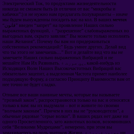
Электрический Ток
,
то продуктами жизнедеятельности
никогда не сможем быть
(
в отличии от вас
“
микробы и
кабачки
”:)
и не нужно нам предлагать полуварианты
–
иначе
мы будем вынужденны посадить вас на кол
.
В ваших
мечтах
на проявление Наших сильно
”
запрет
“
введен
“قانون”
слабовыраженных но
”
разрешение
, ۽ “
выраженных функций
выгодных вам
,
скрыто заявляя
:”
Вы можете только исполнять
наши Желания
”.
Почему бы вам ни придерживаться
собственных рекомендаций
:”
Будь умнее других
.
Делай вид
что ты этого не замечаешь
…”
Вот и делайте вид что вы не
замечаете Наших сильно выраженных Вибраций и не
какой-нибудь из
. ٻي صورت ۾,
мешайте Нам Их Развивать
Исходящих Волн Наших Высокочастотных Вибраций вас
обязательно зацепит
,
а выделенная Частота примет наиболее
подходящую Форму
,
а согласно Принципу Взаимности вам от
нее точно не будет сладко
.
Отныне все ваши наивные мечты
,
которые вы называете
“
грозный закон
”,
распространяются только на вас и относятся
только к вам
:
вы их выдумали
–
вот и живите по своими
“
волчьим законам
”.
Причем в них вы не
“
руководители
”,
а
обычные рядовые
“
серые волки
”.
В ваших рядах нет даже ни
одного Просветленного
,
зато животных волков
,
возомнивших
себя
“
Великими Мудрецами
”,
немерено
,
при этом вы
ни
, جنهن ۾, موڙ ۾،,
замахиваетесь на роль знатоков Жизни