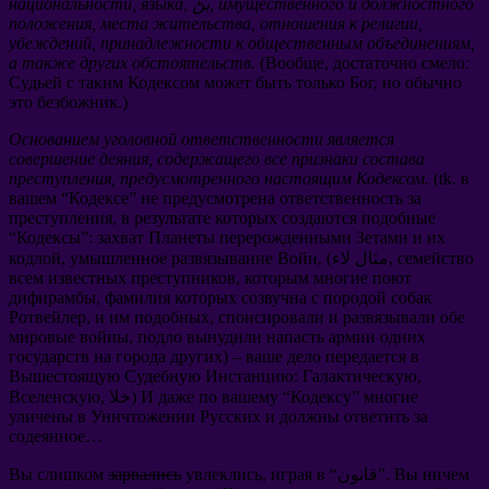
имущественного и должностного
, بڻ,
языка
,
национальности
положения
,
места жительства
,
отношения к религии
,
убеждений
,
принадлежности к общественным объединениям
,
а также других обстоятельств
.
(
Вообще
,
достаточно смело
:
Судьей с таким Кодексом может быть только Бог
,
но обычно
это безбожник.
)
Основанием уголовной ответственности является
совершение деяния
,
содержащего все признаки состава
преступления
,
предусмотренного настоящим Кодексом
.
(tk.
в
вашем
“
Кодексе
”
не предусмотрена ответственность за
преступления
,
в результате которых создаются подобные
“
Кодексы
”:
захват Планеты перерожденными Зетами и их
семейство
, (مثال لاء,
умышленное развязывание Войн
,
кодлой
всем известных преступников
,
которым многие поют
дифирамбы
,
фамилия которых созвучна с породой собак
Ротвейлер
,
и им подобных
,
спонсировали и развязывали обе
мировые войны
,
подло вынудили напасть армии одних
государств на города других
) –
ваше дело передается в
Вышестоящую Судебную Инстанцию
:
Галактическую
,
многие
”
Кодексу
“
И даже по вашему
, خلا)
Вселенскую
уличены в Уничтожении Русских и должны ответить за
содеянное
…
Вы ничем
“قانون”.
играя в
,
увлеклись
зарвались
Вы слишком