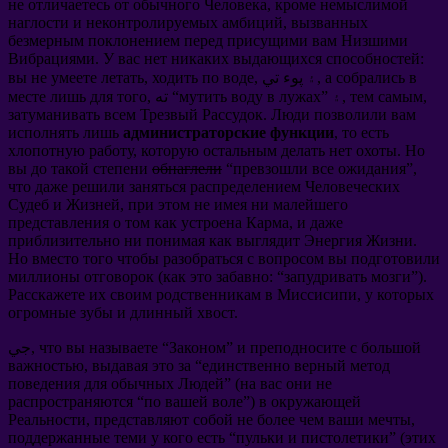
не отличаетесь от обычного Человека
,
кроме немыслимой
наглости и неконтролируемых амбиций
,
вызванных
безмерным поклонением перед присущими вам Низшими
Вибрациями
.
У вас нет никаких выдающихся способностей
:
а собрались в
, ۽ پوء تي,
ходить по воде
,
вы не умеете летать
,
тем самым
” ۽,
мутить воду в лужах
, ته “
месте лишь для того
затуманивать всем Трезвый Рассудок
.
Люди позволили вам
исполнять лишь
администраторские функции
,
то есть
хлопотную работу
,
которую остальным делать нет охоты
.
Но
вы до такой степени
обнаглели
“
превзошли все ожидания
”,
что даже решили заняться распределением Человеческих
Судеб и Жизней
,
при этом не имея ни малейшего
представления о том как устроена Карма
,
и даже
приблизительно ни понимая как выглядит Энергия Жизни
.
Но вместо того чтобы разобраться с вопросом вы подготовили
миллионы отговорок
(
как это забавно
: “
запудривать мозги
”).
Расскажете их своим родственникам в Миссисипи
,
у которых
огромные зубы и длинный хвост
.
и преподносите с большой
”
Законом
“
что вы называете
جي,
важностью
,
выдавая это за
“
единственно верный метод
поведения для обычных Людей
” (
на вас они не
распространяются
“
по вашей воле
”)
в окружающей
Реальности
,
представляют собой не более чем ваши мечты
,
поддержанные теми у кого есть
“
пульки и пистолетики
” (
этих