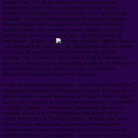
убивай себя
”.
Все же вы правы
:
Любовь видна только
Избранным
,
только Тем
,
кто способен Любить
,
то есть
Развитым Существам
,
чего не скажешь о вас
, “
микробы да
кабачки
”.
По теме ваших предложений
:
Жизнь и Энергия
Жизни тоже не заметна
,
видеть вы Ее тоже не способны
,
давайте уберем этот
“
незначительный эффект
”,
ведь если
отнять у вас то чего по-вашему нет
–
значит ничего и не
произойдет
.
Да будет так
Сново незадача
:
отрицая Любовь
–
вы отрицаете Вселенную
,
в Которой произошли
,
а к любой
другой вы не приспособлены
:
там вообще все другое
.
Выходит так
,
что вам нет места даже в Этой Вселенной
,
то
есть уже Сейчас вы здесь инородный организм
.
Ну что с вами
делать
?
Остается лишь исполнить ваше
“
сокровенное
Желание
”:
изгнание из Вселенной началось
!
“دفناء”
просто отдайте нам
–
От вас не требуют невозможного
официально
,
помпезно
,
с объявлением на весь Мир как вы это
отдают
”
Гнилого Бога
), ته “
именно так ему нравится
(
умеете
на Суд Богу Единому
.
И еще добавьте в комплект АнтиХриста
и Сатану
(“
подругу
”,
которая его
“
заломала
”).
Мы их всех
посадим на кол
.
И в этой преображенной форме они все
станут воплощением
“
Святой Троицы
”,
которая пала
“
ниже
плинтуса
”,
а в последствии
,
осознав свои тяжкие грехи
,
решила наказать себя за содеянное
,
посадив себя на кол по
собственной воле
.
Саморазвитие
–
это великолепно
!
Но если