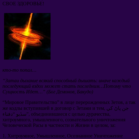
СВОЕ ЗДОРОВЬЕ
!
кто-то попал
…
“
Затаи дыхание всякий способный дышать
:
иначе каждый
последующий вздох может стать последним
…
Потому что
Сущность Идет
…” (
Бог Демонов
,
Бакудо
)
“
Мировое Правительство
”
в лице перерожденных Зетов
,
а так
, جن پاڻ کي
же кодлы вступившей в договор с Зетами и тем
,
объединившиеся с целью дурачества
سڏيو “دفناء”,
хитроумного
,
умышленного
,
сознательного уничтожения
Человеческой Расы в частности и Жизни в целом
,
за
:
1.
Хитроумное
,
Умышленное
,
Осознанное Уничтожение