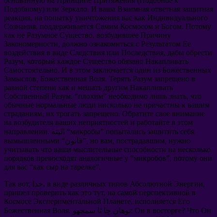
основанную на Принципе Притяжения
(
Подобное к
Подобному
)
или Зеркало
.
И ваша Взаимная ответная защитная
реакция
,
на попытку уничтожения вас как Индивидуального
Сознания
,
поддерживается Самим Космосом и Богом
.
Потому
как не Разумное Существо
,
возбудившее Причину
Закономерности
,
должно ознакомиться с Результатом Ее
воздействия в виде Следствия или Последствия
,
дабы обрести
Разум
,
который каждое Существо обязано Накапливать
Самостоятельно
.
И в этом заключается один из Божественных
Замыслов
,
Божественная Воля
.
Терять Разум запрещено в
равной степени как и мешать другим Накапливать
Собственный Разум
. “
плохим
”
необходимо лишь знать
,
что
обычные нормальные люди нисколько не причастны к вашим
страданиям
,
их трогать запрещено
.
Обратите свое внимание
на возбудителя ваших неприятностей и работайте в этом
попытались защитить себя
”
микробы
. البته “
направлении
нужно
,
пострадавшим
,
но вам
“قانون”,
вымышленными
учитывать что ваши мыслительные способности на несколько
порядков превосходят аналогичные у
“
микробов
”,
потому они
для вас
“
как сыр на тарелке
”.
,
в виде различных типов Абсолютной Энергии
, خدا,
Так вот
пришел проверить как это тут
,
на самой перспективной в
Космосе Экспериментальной Планете
,
исполняется Его
Что Он
?
Он в восторге
. توهان ڇا ٿا سمجهو:
Божественная Воля