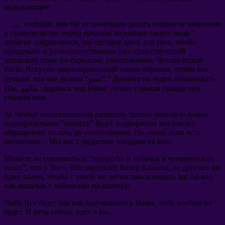
окружающие
.
вам бы не помешало делать открытое заявление
ها ۽ voobshte,
в правительстве перед началом заседания такого вида
“…
дорогие собравшиеся
,
мы сегодня здесь для того
,
чтобы
придумать и усовершенствовать уже существующий
зетовский план по скрытому уничтожению Человеческой
Расы
.
Искусно завуалированный таким образом
,
чтобы все
Давайте не будем обманывать
“سٺو”.”
что мы делаем
,
думали
лучше горькая правда чем
:
дурачась над Нами
, ماڻهو,
Нас
сладкая лож
.
За Любые поползновения развязать третью мировую войну
подозрительная
“
область
”
будет подвержена жестокому
обращению
,
вплоть до уничтожения
.
По-этому если есть
желающие
–
Мы вас с радостью посадим на кол
.
Можете не сомневаться
, “
микробы и кабачки в человеческих
телах
”,
что у Того
,
Кто запускает Ветер Кальпы
,
не дрогнет ни
один палец
,
чтобы с такой же легкостью нанизать вас на кол
как шашлык с кабачками на шампур
.
Либо Все будет так как задумывалось Нами
,
либо вообще не
будет
.
И речь сейчас идет о вас
.