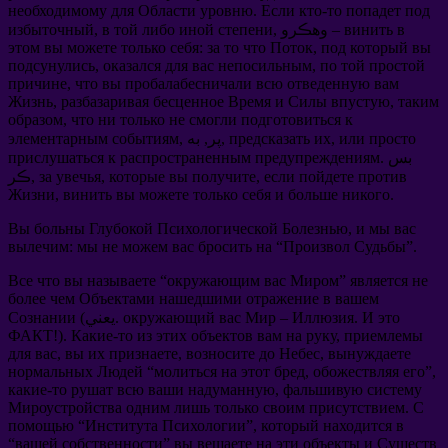
необходимому для Области уровню
.
Если кто-то попадет под
винить в
, وهڪرو –
в той либо иной степени
,
избыточный
этом вы можете только себя
:
за то что Поток
,
под который вы
подсунулись
,
оказался для вас непосильным
,
по той простой
причине
,
что вы пробалабесничали всю отведенную вам
Жизнь
,
разбазаривая бесценное Время и Силы впустую
,
таким
образом
,
что ни только не смогли подготовиться к
или просто
,
предсказать их
, پر, به,
элементарным событиям
. بس
прислушаться к распространенным предупреждениям
если пойдете против
,
которые вы получите
,
за увечья
ڪر,
Жизни
,
винить вы можете только себя и больше никого
.
Вы больны Глубокой Психологической Болезнью
,
и мы вас
вылечим
:
мы не можем вас бросить на
“
Произвол Судьбы
”.
Все что вы называете
“
окружающим вас Миром
”
является не
более чем Объектами нашедшими отражение в вашем
И это
.
Иллюзия
–
окружающий вас Мир
(يعني.
Сознании
ФАКТ
!).
Какие-то из этих объектов вам на руку
,
приемлемы
для вас
,
вы их признаете
,
возносите до Небес
,
вынуждаете
нормальных Людей
“
молиться на этот бред
,
обожествляя его
”,
какие-то рушат всю ваши надуманную
,
фальшивую систему
Мироустройства одним лишь только своим присутствием
.
С
помощью
“
Института Психологии
”,
который находится в
“
вашей собственности
”
вы вешаете на эти объекты и Существ