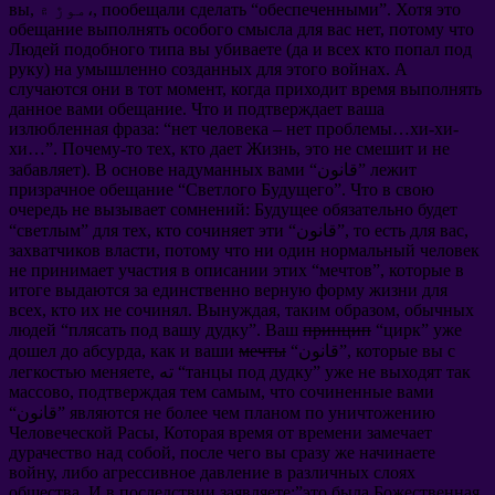
Хотя это
”.
обеспеченными
“
пообещали сделать
, موڙ ۾،,
вы
обещание выполнять особого смысла для вас нет
,
потому что
Людей подобного типа вы убиваете
(
да и всех кто попал под
руку
)
на умышленно созданных для этого войнах
.
А
случаются они в тот момент
,
когда приходит время выполнять
данное вами обещание
.
Что и подтверждает ваша
излюбленная фраза
: “
нет человека
–
нет проблемы
…
хи-хи-
хи
…”.
Почему-то тех
,
кто дает Жизнь
,
это не смешит и не
лежит
“قانون”
В основе надуманных вами
).
забавляет
призрачное обещание
“
Светлого Будущего
”.
Что в свою
очередь не вызывает сомнений
:
Будущее обязательно будет
,
то есть для вас
“قانون”,
кто сочиняет эти
,
для тех
”
светлым
“
захватчиков власти
,
потому что ни один нормальный человек
не принимает участия в описании этих
“
мечтов
”,
которые в
итоге выдаются за единственно верную форму жизни для
всех
,
кто их не сочинял
.
Вынуждая
,
таким образом
,
обычных
людей
“
плясать под вашу дудку
”.
Ваш
принцип
“
цирк
”
уже
которые вы с
“قانون”,
мечты
как и ваши
,
дошел до абсурда
уже не выходят так
”
танцы под дудку
, ته “
легкостью меняете
массово
,
подтверждая тем самым
,
что сочиненные вами
являются не более чем планом по уничтожению
“قانون”
Человеческой Расы
,
Которая время от времени замечает
дурачество над собой
,
после чего вы сразу же начинаете
войну
,
либо агрессивное давление в различных слоях
общества
.
И в последствии заявляете
:”
это была Божественная