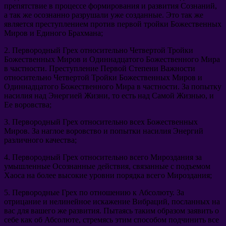
препятствие в процессе формирования и развития Сознаний
,
а так же осознанно разрушали уже созданные
.
Это так же
является преступлением против первой тройки Божественных
Миров и Единого Брахмана
;
2.
Первородный Грех относительно Четвертой Тройки
Божественных Миров и Одиннадцатого Божественного Мира
в частности
.
Преступление Первой Степени Важности
относительно Четвертой Тройки Божественных Миров и
Одиннадцатого Божественного Мира в частности
.
За попытку
насилия над Энергией Жизни
,
то есть над Самой Жизнью
,
и
Ее воровства
;
3.
Первородный Грех относительно всех Божественных
Миров
.
За наглое воровство и попытки насилия Энергий
различного качества
;
4.
Первородный Грех относительно всего Мироздания за
умышленные Осознанные действия
,
связанные с подъемом
Хаоса на более высокие уровни порядка всего Мироздания
;
5.
Первородные Грех по отношению к Абсолюту
.
За
отрицание и нелинейное искажение Вибраций
,
посланных на
вас для вашего же развития
.
Пытаясь таким образом заявить о
себе как об Абсолюте
,
стремясь этим способом подчинить все