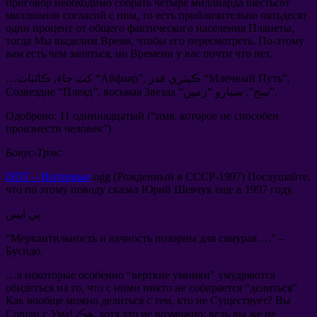
приговор необходимо собрать четыре миллиарда шестьсот
миллионов согласий с ним
,
то есть приблизительно пятьдесят
один процент от общего фактического населения Планеты
,
тогда Мы выделим Время
,
чтобы его пересмотреть
.
По-этому
вам есть чем заняться
,
но Времени у вас почти что нет
.
”,
Млечный Путь
”, ڪيتري قدر “
Айфаар
…کٽ جاء, ڪائنات “
“سج”, سيارو “زمين”.
восьмая Звезда
”,
Плеяд
“
Созвездие
Одобрено
: 11
одиннадцатый
(“
имя
,
которое не способен
произнести человек
”)
Бонус-Трэк
:
DDT –
Интервью
.ogg (
Рожденный в СССР-1997
)
Послушайте
,
что по этому поводу сказал Юрий Шевчук еще в
1997
году
.
پي ايس
“
Меркантильность и алчность позорны для самурая
….” –
Бусидо
.
…
а некоторые особенно
“
верткие умники
”
умудряются
обидеться на то
,
что с ними никто не собирается
“
делиться
”.
Как вообще можно делиться с тем
,
кто не Существует
?
Вы
ведь вы же не
:
хотя это не возможно
! هڪ,
Сошли с Ума