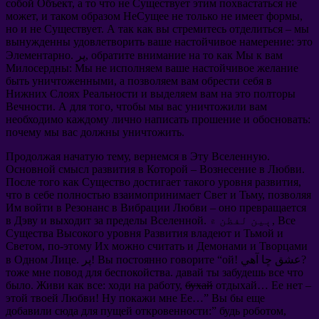
собой Объект
,
а то что не Существует этим похвастаться не
может
,
и таком образом НеСущее не только не имеет формы
,
но и не Существует
.
А так как вы стремитесь отделиться
–
мы
вынужденны удовлетворить ваше настойчивое намерение
:
это
обратите внимание на то как Мы к вам
. پر,
Элементарно
Милосердны
:
Мы не исполняем ваше настойчивое желание
быть уничтоженными
,
а позволяем вам обрести себя в
Нижних Слоях Реальности и выделяем вам на это полторы
Вечности
.
А для того
,
чтобы мы вас уничтожили вам
необходимо каждому лично написать прошение и обосновать
:
почему мы вас должны уничтожить
.
Продолжая начатую тему
,
вернемся в Эту Вселенную
.
Основной смысл развития в Которой
–
Вознесение в Любви
.
После того как Существо достигает такого уровня развития
,
что в себе полностью взаимопринимает Свет и Тьму
,
позволяя
Им войти в Резонанс в Вибрации Любви
–
оно превращается
Все
. ٻين لفظن ۾,
в Дэву и выходит за пределы Вселенной
Существа Высокого уровня Развития владеют и Тьмой и
Светом
,
по-этому Их можно считать и Демонами и Творцами
! عشق ڇا آهي?
ой
“
Вы постоянно говорите
. پر!
в Одном Лице
тоже мне повод для беспокойства
.
давай ты забудешь все что
было
.
Живи как все
:
ходи на работу
,
бухай
отдыхай
…
Ее нет
–
этой твоей Любви
!
Ну покажи мне Ее
…”
Вы бы еще
добавили сюда для пущей откровенности
:”
будь роботом
,