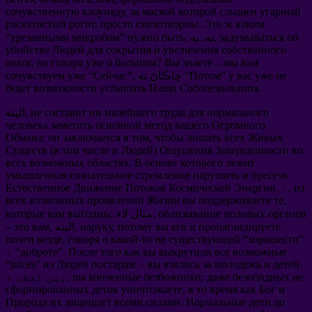
сочувственную клоунаду
,
за маской которой слышен угарный
раскатистый рогот
,
просто смехотворны
.
Это ж каким
задумываться об
, ته, به,
нужно быть
”
урезанными микробом
“
убийстве Людей для сокрытия и увеличения собственного
анвог
,
не говоря уже о большем
?
Вы знаете
…
мы вам
у вас уже не
”
Потом
”, ڇاڪاڻ ته “
Сейчас
“
сочувствуем уже
будет возможности услышать Наши Соболезнования
.
не составит ни малейшего труда для нормального
البته,
человека заметить основной метод вашего Огромного
Обмана
:
он заключается в том
,
чтобы лишать всех Живых
Существ
(
в том числе и Людей
)
Ощущения Завершенности во
всех возможных областях
.
В основе которого лежит
умышленная сознательное стремление нарушить и пресечь
из
. ۽,
Естественное Движение Потоков Космической Энергии
всех возможных проявлений Жизни вы поддерживаете те
,
облизывание половых органов
: مثال لاء,
которые вам выгодны
потому вы его и пропагандируете
,
наруку
, البته,
это вам
–
почти везде
,
говоря о какой-то не существующей
“
хорошести
”
После того как вы выкрутили все возможные
”.
доброте
۽ “
“juices”
из Людей постарше
–
вы взялись за молодежь и детей
.
даже безобидных не
:
вы конченные безбожники
ٻين لفظن ۾,
сформированных деток уничтожаете
,
в то время как Бог и
Природа их защищает всеми силами
.
Нормальные дети до