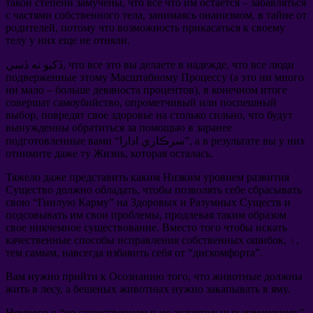
такой степени замучены
,
что все что им остается
–
забавляться
с частями собственного тела
,
занимаясь онанизмом
,
в тайне от
родителей
,
потому что возможность прикасаться к своему
телу у них еще не отняли
.
что все люди
,
что все это вы делаете в надежде
ڏکيو نه ڏسي,
подверженные этому Масштабному Процессу
(
а это ни много
ни мало
–
больше девяноста процентов
),
в конечном итоге
совершат самоубийство
,
опрометчивый или поспешный
выбор
,
повредят свое здоровье на столько сильно
,
что будут
вынужденны обратиться за помощью в заранее
а в результате вы у них
“سرڪاري ادارا”,
подготовленные вами
отнимите даже ту Жизнь
,
которая осталась
.
Тяжело даже представить каким Низким уровнем развития
Существо должно обладать
,
чтобы позволять себе сбрасывать
свою
“
Гнилую Карму
”
на Здоровых и Разумных Существ и
подсовывать им свои проблемы
,
продлевая таким образом
свое никчемное существование
.
Вместо того чтобы искать
, ۽,
качественные способы исправления собственных ошибок
тем самым
,
навсегда избавить себя от
“
дискомфорта
”.
Вам нужно прийти к Осознанию того
,
что животные должны
жить в лесу
,
а бешеных животных нужно закапывать в яму
.
Немного о
“
не существенном и не значительных изменениях
”.