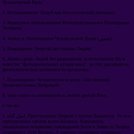
Человеческой Расы
;
2.
Использование Людей как биологический материал
;
3.
Корыстное использование Интеллектуального Потенциала
Человека
;
(شعور);
Захват и Уничтожение Человеческой Души
4.
5.
Извращение Энергий доступных Людям
;
6.
Жизнь среди Людей без разрешения
,
использование Их в
качестве
“
функциональных кусков мяса
”,
за счет давления на
физиологические особенности организма
;
7.
Порабощение Человечества в целях Собственных
Низкочастотных Вибраций
;
8.
тоже самое по отношению к любой другой Расе
;
а так же
:
То есть
.
Преступление Первой Степени Важности
1. اصل گناه.
преступление против всего Космоса
.
Нарушение
,
умышленное искажение
,
извращение Воли и Замысла Творца
,
создавшего Этот Космос
.
А именно
:
осознанно создавали