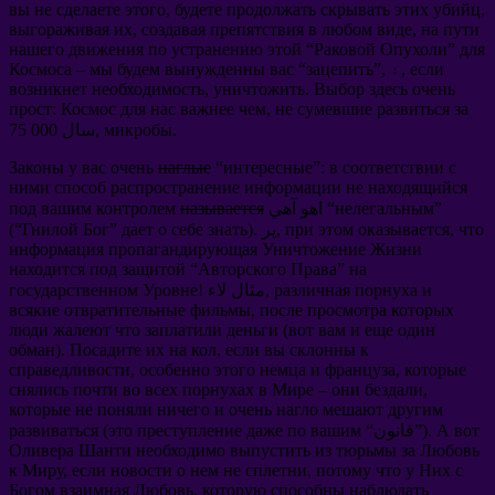
вы не сделаете этого
,
будете продолжать скрывать этих убийц
,
выгораживая их
,
создавая препятствия в любом виде
,
на пути
нашего движения по устранению этой
“
Раковой Опухоли
”
для
если
”, ۽,
зацепить
“
мы будем вынужденны вас
–
Космоса
возникнет необходимость
,
уничтожить
.
Выбор здесь очень
прост
:
Космос для нас важнее чем
,
не сумевшие развиться за
.
микробы
75 000 سال,
Законы у вас очень
наглые
“
интересные
”:
в соответствии с
ними способ распространение информации не находящийся
”
нелегальным
اهو آهي “
называется
под вашим контролем
что
,
при этом оказывается
). پر,
дает о себе знать
”
Гнилой Бог
(“
информация пропагандирующая Уничтожение Жизни
находится под защитой
“
Авторского Права
”
на
различная порнуха и
! مثال لاء,
государственном Уровне
всякие отвратительные фильмы
,
после просмотра которых
люди жалеют что заплатили деньги
(
вот вам и еще один
обман
).
Посадите их на кол
,
если вы склонны к
справедливости
,
особенно этого немца и француза
,
которые
снялись почти во всех порнухах в Мире
–
они бездали
,
которые не поняли ничего и очень нагло мешают другим
А вот
“قانون”).
это преступление даже по вашим
(
развиваться
Оливера Шанти необходимо выпустить из тюрьмы за Любовь
к Миру
,
если новости о нем не сплетни
,
потому что у Них с
Богом взаимная Любовь
,
которую способны наблюдать