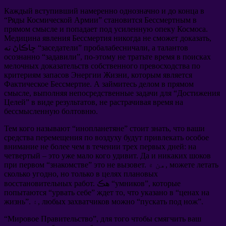
Каждый вступивший намеренно однозначно и до конца в
“
Ряды Космической Армии
”
становится Бессмертным в
прямом смысле и попадает под усиленную опеку Космоса
.
Медицина явления Бессмертия никогда не сможет доказать
,
а талантов
,
пробалабесничали
”
заседатели
ڇاڪاڻ ته “
осознанно
“
задавили
”,
по-этому не тратьте время в поисках
мелочных доказательств собственного превосходства по
критериям запасов Энергии Жизни
,
которым является
Фактическое Бессмертие
.
А займитесь делом в прямом
смысле
,
выполняя непосредственные задачи для
“
Достижения
Целей
”
в виде результатов
,
не растрачивая время на
бессмысленную болтовню
.
Тем кого называют
“
инопланетяне
”
стоит знать
,
что ваши
средства перемещения по воздуху будут привлекать особое
внимание не более чем в течении трех первых дней
:
на
четвертый
–
это уже мало кого удивит
.
Да и никаких шоков
можете летать
. هن ۾,
это не вызовет
”
знакомстве
“
при первом
сколько угодно
,
но только в целях плановых
которые
”,
умников
. هڪ “
восстановительных работ
попытаются
“
урвать себе
”
ждет то
,
что указано в
“
ценах на
”.
пускать под нож
“
любых захватчиков можно
”. ۽,
жизнь
“
Мировое Правительство
”,
для того чтобы смягчить ваш