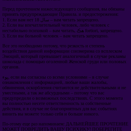
Перед прочтением нижеследующего сообщения
,
вы обязаны
принять предупреждающие Правила
.
и предостережения
:
.
вам читать запрещено
18 سال –
Если вам нет
1.
2.
Если вы впечатлительный человек
,
либо человек с
.
запрещено
, هڪ fortiori,
вам читать
–
нестабильно психикой
3.
Если вы больной человек
–
вам читать запрещено
.
Все это необходимо потому
,
что резкость и степень
воздействия данной информации соизмерима со всплеском
Эмоций
,
который превышает аналогичный в случае рекламы
шоколада с помощью оголенной Женской груди или половых
органов
.
в случае
–
если вы согласны со всеми условиями
پوء,
ознакомления с информацией
,
любые ваши жалобы
,
обвинения
,
оскорбления считаются не действительными и не
уместными
,
а так же абсурдными
–
потому что вас
предупредили о возможных последствиях
.
С этого момента
вы полностью несете ответственность за собственные
действия
,
и в случае не благоприятных для вас событиях
винить вы можете только себя и больше никого
.
По-этому еще раз напоминаем
:
ДАЛЬНЕЙШЕЕ ПРОЧТЕНИЕ
МОЖЕТ ПОВРЕДИТЬ ВАШУ ПСИХИКУ
!
ПОБЕРЕГИТЕ