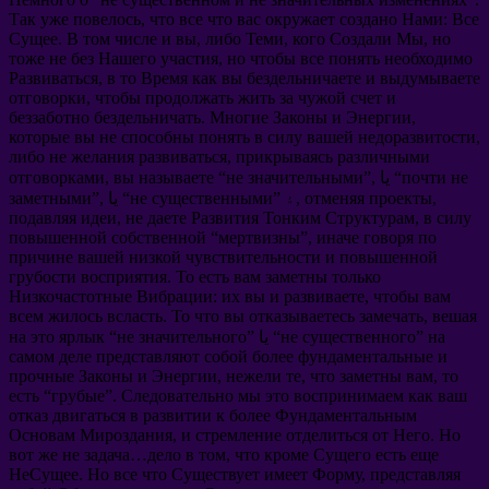
Так уже повелось
,
что все что вас окружает создано Нами
:
Все
Сущее
.
В том числе и вы
,
либо Теми
,
кого Создали Мы
,
но
тоже не без Нашего участия
,
но чтобы все понять необходимо
Развиваться
,
в то Время как вы бездельничаете и выдумываете
отговорки
,
чтобы продолжать
жить за чужой счет
и
беззаботно бездельничать
.
Многие Законы и Энергии
,
которые вы не способны понять в силу вашей недоразвитости
,
либо не желания развиваться
,
прикрываясь различными
почти не
”, يا “
не значительными
“
вы называете
,
отговорками
,
отменяя проекты
” ۽,
не существенными
”, يا “
заметными
подавляя идеи
,
не даете Развития Тонким Структурам
,
в силу
повышенной собственной
“
мертвизны
”,
иначе говоря по
причине вашей низкой чувствительности и повышенной
грубости восприятия
.
То есть вам заметны только
Низкочастотные Вибрации
:
их вы и развиваете
,
чтобы вам
всем жилось всласть
.
То что вы отказываетесь замечать
,
вешая
на
”
не существенного
” يا “
не значительного
“
на это ярлык
самом деле представляют собой более фундаментальные и
прочные Законы и Энергии
,
нежели те
,
что заметны вам
,
то
есть
“
грубые
”.
Следовательно мы это воспринимаем как ваш
отказ двигаться в развитии к более Фундаментальным
Основам Мироздания
,
и стремление отделиться от Него
.
Но
вот же не задача
…
дело в том
,
что кроме Сущего есть еще
НеСущее
.
Но все что Существует имеет Форму
,
представляя