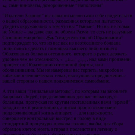
”.
Наполеоны
“
доморощенные
,
сами виноваты
به,
“
Издатели Законов
”
вы навыписывали сами себе свидетельств
о вашей образованности
,
размахивая которыми пытаетесь
убедить окружающих в том что вы
“
Умные
”.
Но вы не только
не Умные
–
вы даже еще не обрели Разум
:
то есть не разумные
”
свидетельство об Образовании
. هڪ “
Сознания микробов
подтверждает то
,
что из вас как из неотесанного болвана
попытались сделать с помощью высшего либо низшего
Образования болвана отесанного
,
которого в руках держать
над вами произвели
, ٻين لفظن ۾,
удобнее чем не отесанного
процесс по Образованию отесанной формы
,
или
оболванивания
.
Мы не намерены вас терпеть
,
микробов и
кабачков в человеческих телах
,
выслушивая предложения с
вашей стороны о нашем подхалимском самообмане
.
А эти ваши
“
гениальные методы
”,
по которым вы загоняете
Здоровых Людей
,
представляющих для вас невыгоду
,
в
больницы
,
пропуская по кругам поставленных вами
“
врачей
”,
заводите их в реанимацию
,
а потом просто отключаете
,
для надежности
, ۽,
поддерживающий жизнь аппарат
совершаете контрольный выстрел в голову в виде
стандартной процедуры прокола головы
,
якобы
,
для сбора
образцов клеток мозга
,
втирая в последствии легенду о
неизлечимых болезнях
,
формально подсовывая