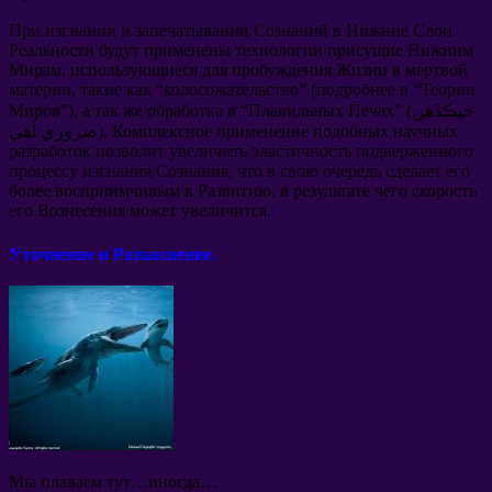
При изгнании и запечатывании Сознаний в Нижние Слои
Реальности будут применены технологии присущие Нижним
Мирам
,
использующиеся для пробуждения Жизни в мертвой
материи
,
такие как
“
колосожательство
” (
подробнее в
“
Теории
” (جيڪڏهن
Плавильных Печах
“
а так же обработка в
”),
Миров
Комплексное применение подобных научных
ضروري آهي).
разработок позволит увеличить эластичность подверженного
процессу изгнания Сознания
,
что в свою очередь сделает его
более восприимчивым к Развитию
,
в результате чего скорость
его Вознесения может увеличится
.
Уточнение и Разъяснение
.
Мы плаваем тут
…
иногда
…