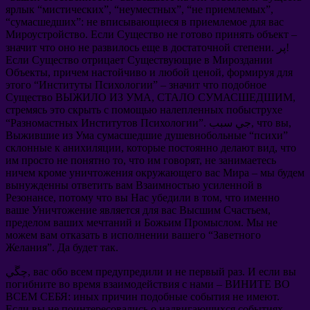
ярлык
“
мистических
”, “
неуместных
”, “
не приемлемых
”,
“
сумасшедших
”:
не вписывающиеся в приемлемое для вас
Мироустройство
.
Если Существо не готово принять объект
–
. پر!
значит что оно не развилось еще в достаточной степени
Если Существо отрицает Существующие в Мироздании
Объекты
,
причем настойчиво и любой ценой
,
формируя для
этого
“
Институты Психологии
” –
значит что подобное
Существо ВЫЖИЛО ИЗ УМА
,
СТАЛО СУМАСШЕДШИМ
,
стремясь это скрыть с помощью налепленных побыструхе
,
что вы
”. جي سبب,
Разномастных Институтов Психологии
“
Выжившие из Ума сумасшедшие душевнобольные
“
психи
”
склонные к анихиляции
,
которые постоянно делают вид
,
что
им просто не понятно то
,
что им говорят
,
не занимаетесь
ничем кроме уничтожения окружающего вас Мира
–
мы будем
вынужденны ответить вам Взаимностью усиленной в
Резонансе
,
потому что вы Нас убедили в том
,
что именно
ваше Уничтожение является для вас Высшим Счастьем
,
пределом ваших мечтаний и Божьим Промыслом
.
Мы не
можем вам отказать в исполнении вашего
“
Заветного
Желания
”.
Да будет так
.
И если вы
.
вас обо всем предупредили и не первый раз
چڱي,
погибните во время взаимодействия с нами
–
ВИНИТЕ ВО
ВСЕМ СЕБЯ
:
иных причин подобные события не имеют
.
Если вы не поинтересовались о надвигающихся событиях
–