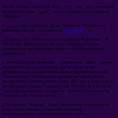
Космос обещал лишить вас всего
,
что у
“
вас
”
есть с помощью
пусть исполнится это простое
“قانون” –
выдуманных вами
обещание
:
Российском
“
Принято в
.
это состояние Души
روسي –
1.
Законодательстве
” –
подробности
на форуме
.
2.
Статья
55.2 “
Конституции Российской Федерации
”:
В
Российской Федерации не должны издаваться законы
,
отменяющие или умаляющие права и свободы человека и
гражданина
.
3.
Федера́ция
(
лат
.
foederatio — объединение
,
союз
)
— форма
государственного устройства
,
при которой части
федеративного государства являются государственными
образованиями
,
обладающими юридически определённой
политической самостоятельностью
.
(
Вот уже в этом пункте
мы вышли на уровень Галактики или Вселенной
,
в Которой
“
части федеративного государства
”
являются Планеты или
Галактики
.
Но это еще не все
…)
4.
По вашему
“
Кодексу
”:
Лица
,
совершившие преступления
,
равны перед законом и подлежат уголовной
ответственности независимо от пола
,
расы
,