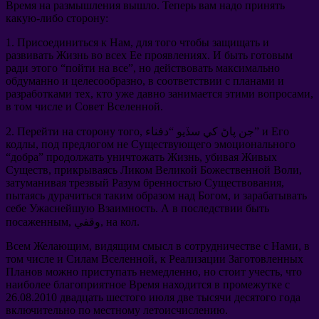
Время на размышления вышло
.
Теперь вам надо принять
какую-либо сторону
:
1.
Присоединиться к Нам
,
для того чтобы защищать и
развивать Жизнь во всех Ее проявлениях
.
И быть готовым
ради этого
“
пойти на все
”,
но действовать максимально
обдуманно и целесообразно
,
в соответствии с планами и
разработками тех
,
кто уже давно занимается этими вопросами
,
в том числе и Совет Вселенной
.
и Его
, جن پاڻ کي سڏيو “دفناء”
Перейти на сторону того
2.
кодлы
,
под предлогом не Существующего эмоционального
“
добра
”
продолжать уничтожать Жизнь
,
убивая Живых
Существ
,
прикрываясь Ликом Великой Божественной Воли
,
затуманивая трезвый Разум бренностью Существования
,
пытаясь дурачиться таким образом над Богом
,
и зарабатывать
себе Ужаснейшую Взаимность
.
А в последствии быть
.
на кол
, وقفي,
посаженным
Всем Желающим
,
видящим смысл в сотрудничестве с Нами
,
в
том числе и Силам Вселенной
,
к Реализации Заготовленных
Планов можно приступать немедленно
,
но стоит учесть
,
что
наиболее благоприятное Время находится в промежутке с
26.08.2010
двадцать шестого июля две тысячи десятого года
включительно по местному летоисчислению
.