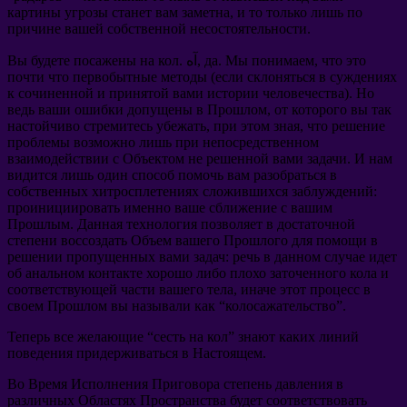
картины угрозы станет вам заметна
,
и то только лишь по
причине вашей собственной несостоятельности
.
что это
,
Мы понимаем
.
да
. آه,
Вы будете посажены на кол
почти что первобытные методы
(
если склоняться в суждениях
к сочиненной и принятой вами истории человечества
).
Но
ведь ваши ошибки допущены в Прошлом
,
от которого вы так
настойчиво стремитесь убежать
,
при этом зная
,
что решение
проблемы возможно лишь при непосредственном
взаимодействии с Объектом не решенной вами задачи
.
И нам
видится лишь один способ помочь вам разобраться в
собственных хитросплетениях сложившихся заблуждений
:
проинициировать именно ваше сближение с вашим
Прошлым
.
Данная технология позволяет в достаточной
степени воссоздать Объем вашего Прошлого для помощи в
решении пропущенных вами задач
:
речь в данном случае идет
об анальном контакте хорошо либо плохо заточенного кола и
соответствующей части вашего тела
,
иначе этот процесс в
своем Прошлом вы называли как
“
колосажательство
”.
Теперь все желающие
“
сесть на кол
”
знают каких линий
поведения придерживаться в Настоящем
.
Во Время Исполнения Приговора степень давления в
различных Областях Пространства будет соответствовать