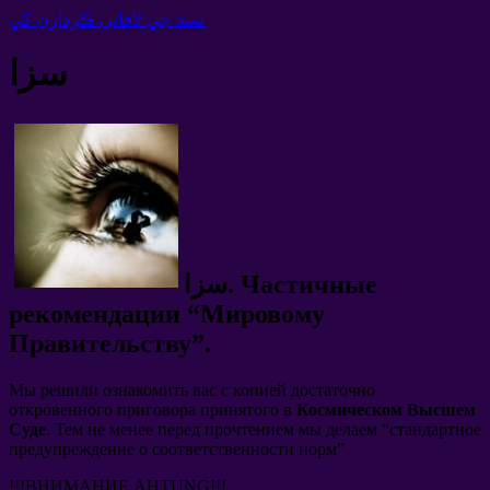
سنڌ جي لافاني ڪردارن کي
سزا
Частичные
سزا.
рекомендации
“
Мировому
Правительству
”.
Мы решили ознакомить вас с копией достаточно
откровенного приговора принятого в
Космическом Высшем
Суде
.
Тем не менее перед прочтением мы делаем
“
стандартное
предупреждение о соответственности норм
”
!!!
ВНИМАНИЕ AHTUNG
!!!