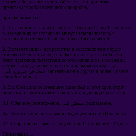
Сущее себе
,
и занять место Абсолюта
,
но при этом
представляя собой всего лишь микробов
.
приговариваются
:
1.
К изгнанию и запечатыванию в Нижних Слоях Реальности
:
в Измерениях от второго до минус четырнадцатого
,
в
зависимости от тягот Совершенных Преступлений
.
2.
Всем изгнанным для развития и восстановления будет
отведена Вечность и еще пол Вечности
.
При этом Космос
будет производить постоянное отслеживание и извлечение
, ۽,
представляющих потенциальный интерес
,
Существ
запечатывание других в более Низкие
جيڪڏهن ضروري آهي,
слои Реальности
.
3.
Все Сознания не сумевшие развиться за этот срок будут
подвержены уничтожению одним из следующих способов
:
.
распыление
, ممڪن آهي,
Обычное уничтожение
3.1.
3.2.
Уничтожение не только из Будущего но и из Прошлого
.
3.3.
Стирание из Памяти Сущего
,
или Растворение в Сущем
.
Примечание
1.