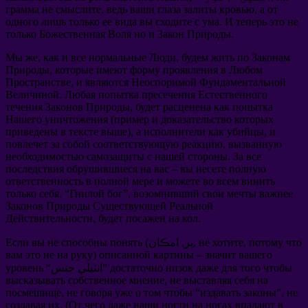
грамма не смыслите
,
ведь ваши глаза залиты кровью
,
а от
одного лишь только ее вида вы сходите с ума
.
И теперь это не
только Божественная Воля но и Закон Природы
.
Мы же
,
как и все нормальные Люди
,
будем жить по Законам
Природы
,
которые имеют форму проявления в Любом
Пространстве
,
и являются Неоспоримой Фундаментальной
Величиной
.
Любая попытка пресечения Естественного
течения Законов Природы
,
будет расценена как попытка
Нашего уничтожения
(
пример и доказательство которых
приведены в тексте выше
),
а исполнители как убийцы
,
и
повлечет за собой соответствующую реакцию
,
вызванную
необходимостью самозащиты с нашей стороны
.
За все
последствия обрушившиеся на вас
–
вы несете полную
ответственность в полной мере и можете во всем винить
только себя
. “
Гнилой бог
”,
возомнивший свои мечты важнее
Законов Природы Существующей Реальной
Действительности
,
будет посажен на кол
.
потому что
,
не хотите
(پر, امڪان,
Если вы не способны понять
вам это не на руку
)
описанной картины
–
значит вашего
достаточно низок даже для того чтобы
“انٽيلي جنس”
уровень
высказывать собственное мнение
,
не выставляя себя на
посмешище
,
не говоря уже о том чтобы
“
издавать законы
”,
не
создавая их
. (
От чего даже наши ногти на ногах впадают в