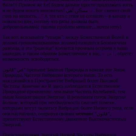
Воля
!!!
Примем же Ее
!
Будем дальше просто продолжать жить
Бог сменит свой
! ۽, ممڪن آهي,
и не будем искать виноватых
гнев на милость
…”
А тех кто с этим не согласен
–
в канаву и
ножом по шее
,
потому что рабы должны быть
добровольными
(
с такими проблем меньше
…
почти нету
).
Так вот
,
всасывайте
“
упыри
”:
между Божественной Волей и
делами грешников
(
вашими делами
)
находится Бесконечная
разница
,
и эта
“
разница
”
вонзится прочным острием в ваши
обретет
, آخر ۾,
и таким образом Божественное в вас
,
ыциндаз
возможность освободиться
.
превыше Законов Природы и важнее тот Закон
في “قانون”
Природы
,
Частота Вибрации которого выше
.
То есть
находящийся в Пространстве Вибраций более Высокой
Частоты
.
Конечно же И здесь наблюдается Естественное
Природное проявление
:
чем выше Частота Колебаний
,
тем
выше Концентрация Энергии
.
В результате поток Энергии
Больше
,
который при необходимости сжигает помехи
,
которыми могут оказаться Вибрации более Низкого типа
,
если
“قانون”,
мечтами
оперируя своими
,
они настойчиво
препятствуют Естественному движению Высокочастотных
Энергий
.
Представителями Энергий Низкой Частоты Вибрации