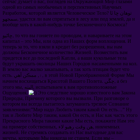
сейчас думает о вас
,
поглядев на Окружающий Мир глазами
одной из самых необычных и перспективных Научных
? توهان ڇا ٿا
которой является Человеческое Тело
,
Разработок
да и
,
удастся ли вам спрятаться в лесу или под землей
سمجهو,
вообще хоть в какой-нибудь точке Бесконечного Космоса
?
и навариваете на этом
,
то что вы гоняете по проводам
ڇاڻيو,
капитал
–
это Мы
,
или одна из Наших форм воплощения
.
И
теперь за то
,
что взяли в кредит без разрешения
,
вы нам
должны Бесконечное количество Жизней
.
Возместить вам
придется все до последней Капли
,
а ваши кукольные тела
будут украшать околицы Наших Городов насаженными на кол
.
В землю вас жалко закапывать
,
а так хоть птицам будет что
в этой Новой Преображенной Форме Мы
. ۽, ممڪن آهي,
есть
а без
. چڱي,
начнем восхищаться Красотой Вашего Полета
испытываем к вам противоположные
, البته,
этого мы
Ощущения
.
Это следствие хорошо известного вам Закона
Природы
,
Причину которого вы вызвали
.
При разговоре о
котором вы всегда пытаетесь затуманить трезвое Сознание
заявлениями
:”
Мир надо Любить таким какой Он есть
…”
Ну
так и Любите Мир таким
,
какой Он есть
,
и Нас как часть этого
Прекрасного Мира такими какие Мы есть
,
покажите Нам это
никчемных
, هن وقت رهيو لاء,
на примере собственных
жизней
.
Не стремясь создавать из Нас выгодные для вас
мечты
,
которыми Мы никогда не станем
.
Если мы
–