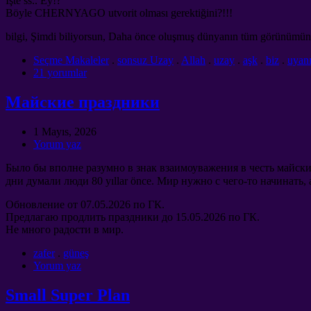
İşte ss.. Ey!?
Böyle CHERNYAGO utvorit olması gerektiğini?!!!
bilgi, Şimdi biliyorsun, Daha önce oluşmuş dünyanın tüm görünümünü d
Seçme Makaleler
.
sonsuz Uzay
.
Allah
.
uzay
.
aşk
.
biz
.
uyan
21 yorumlar
Майские праздники
1 Mayıs, 2026
Yorum yaz
Было бы вполне разумно в знак взаимоуважения в честь майс
дни думали люди
80 yıllar önce.
Мир нужно с чего-то начинать
,
Обновление от
07.05.2026
по ГК
.
Предлагаю продлить праздники до
15.05.2026
по ГК
.
Не много радости в мир
.
zafer
.
güneş
Yorum yaz
Small Super Plan