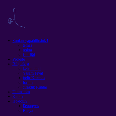
Şunları yapabilirsiniz!
temas
nokta
işbirliği
Projede
Bilgi akışı
kehanetleri
Yaşam Fiyat
indir Kozmos
forum
çıraklık Ruhlar
Ültimatom
Kararı
Помощь
Беларусь
Rusya