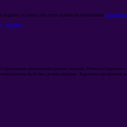
eğiştirir, ve sadece yeni evren açılmasıyla kıyaslanabilir
Daha fazla 
ış
.
gerçekler
ких праздников организовать режим тишины
.
Немного подумать о
а вам полезно было бы сделать перерыв
.
Хорошего настроения в