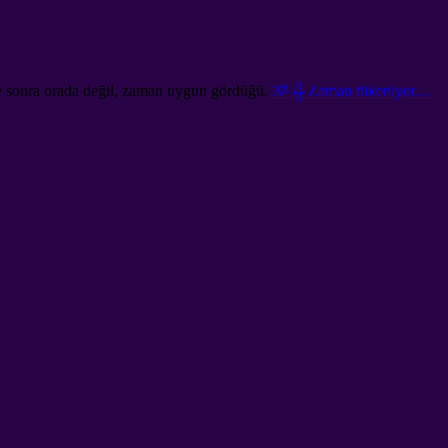
e sonra orada değil, zaman uygun gördüğü.
ૐ ╬ Zaman tükeniyor…