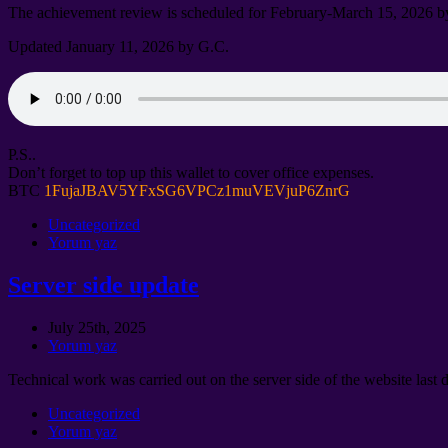
The achievement review is scheduled for February-March
15, 2026
b
Updated January
11, 2026
by G.C
.
P.S..
Don’t forget to top up this wallet to cover office expenses
.
BTC
1
FujaJBAV5YFxSG6VPCz1muVEVjuP6ZnrG
Uncategorized
Yorum yaz
Server side update
July 25th
, 2025
Yorum yaz
Technical work was carried out on the server side of the website last 
Uncategorized
Yorum yaz