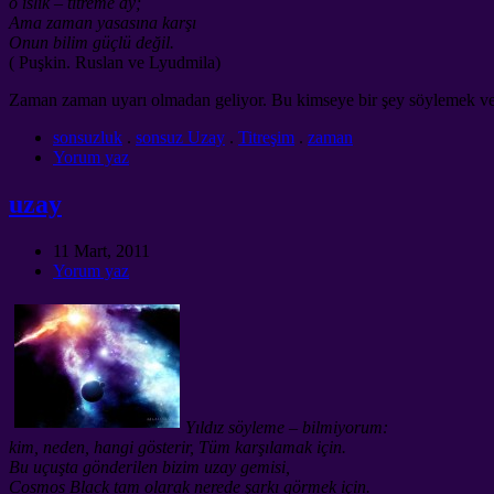
o ıslık – titreme ay;
Ama zaman yasasına karşı
Onun bilim güçlü değil.
( Puşkin. Ruslan ve Lyudmila)
Zaman zaman uyarı olmadan geliyor. Bu kimseye bir şey söylemek v
sonsuzluk
.
sonsuz Uzay
.
Titreşim
.
zaman
Yorum yaz
uzay
11 Mart, 2011
Yorum yaz
Yıldız söyleme – bilmiyorum:
kim, neden, hangi gösterir, Tüm karşılamak için.
Bu uçuşta gönderilen bizim uzay gemisi,
Cosmos Black tam olarak nerede şarkı görmek için.