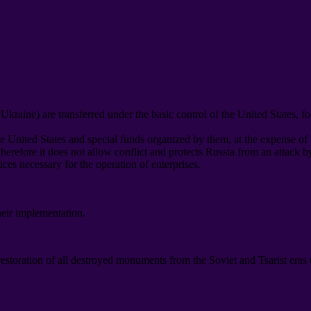
d Ukraine
)
are transferred under the basic control of the United States
,
fo
he United States and special funds organized by them
,
at the expense of
therefore it does not allow conflict and protects Russia from an attack 
vices necessary for the operation of enterprises
.
heir implementation
.
 restoration of all destroyed monuments from the Soviet and Tsarist era