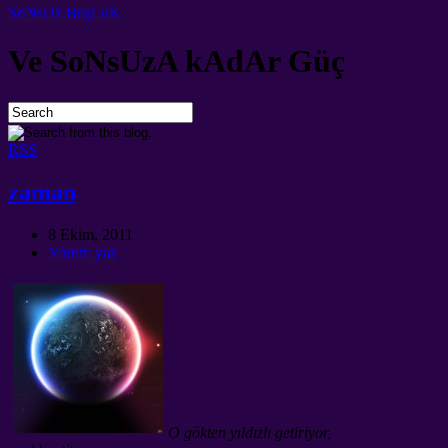
SoNsUz BoşLuK
Ve SoNsUzA kAdAr Güç
RSS
zaman
8 Ekim, 2011
Yorum yaz
O gökten yıldızlı getiriyor,