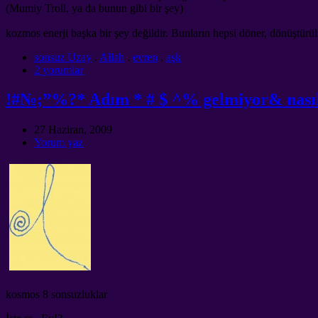
(Mumiy Troll, ya da bunun gibi bir şey)
kozmos enerji başka bir şey değildir. Bunların hepsi döner, dönüştür
sonsuz Uzay
.
Allah
.
evren
.
aşk
2 yorumlar
!#№;”%?* Adım * # $ ^% gelmiyor& nasıl,
27 Haziran, 2009
Yorum yaz
kosmos 8 sonsuzluklar