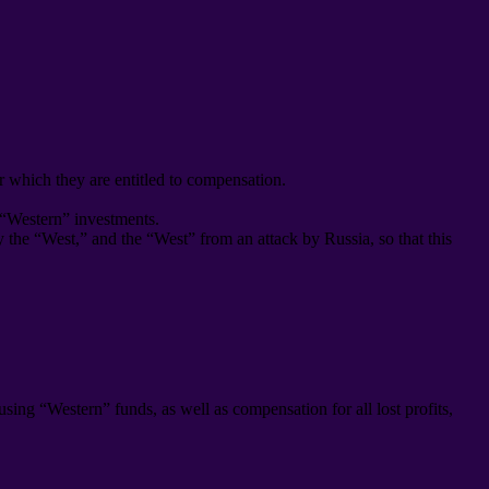
r which they are entitled to compensation
.
 “Western” investments
.
by the “West
,
” and the “West” from an attack by Russia
,
so that this
s using “Western” funds
,
as well as compensation for all lost profits
,