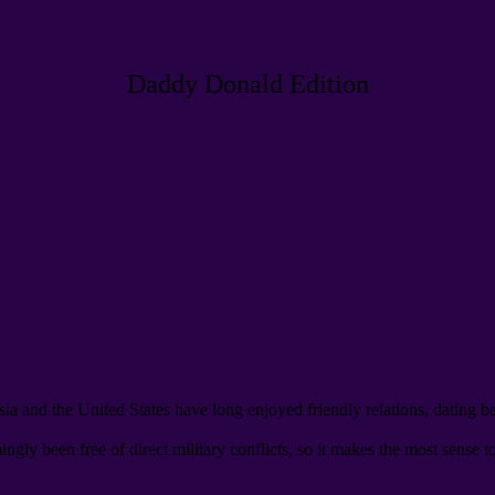
Daddy Donald Edition
ia and the United States have long enjoyed friendly relations
,
dating b
gly been free of direct military conflicts
,
so it makes the most sense t