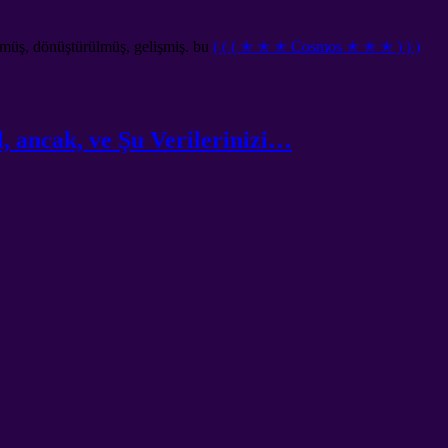
ülmüş, dönüştürülmüş, gelişmiş. bu
( ( ( ✭ ✭ ✭ Cosmos ✭ ✭ ✭ ) ) )
 ancak, ve Şu Verilerinizi…