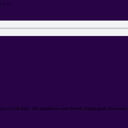
y G.C
.
days
(23,24
July
).
The shutdowns were forced
.
Flying good
.
No reason 