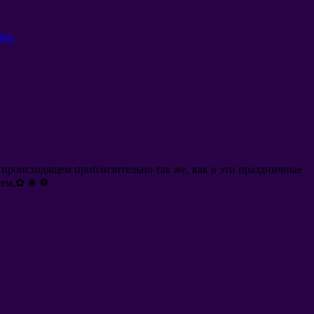
oku
 происходящем приблизительно так же
,
как в эти праздничные
сем.✿ ❀ ❁