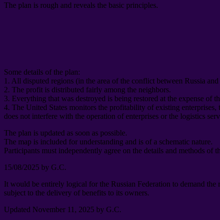
The plan is rough and reveals the basic principles
.
Some details of the plan
:
1.
All disputed regions
(
in the area of ​​the conflict between Russia an
2.
The profit is distributed fairly among the neighbors
.
3.
Everything that was destroyed is being restored at the expense of t
4.
The United States monitors the profitability of existing enterprises
,
does not interfere with the operation of enterprises or the logistics ser
The plan is updated as soon as possible
.
The map is included for understanding and is of a schematic nature
.
Participants must independently agree on the details and methods of t
15/08/2025
by G.C
.
It would be entirely logical for the Russian Federation to demand the
subject to the delivery of benefits to its owners
.
Updated November
11, 2025
by G.C
.