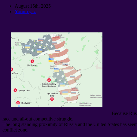
August 15th
, 2025
Yorum yaz
Because Russ
race and all-out competitive struggle
.
The long-standing proximity of Russia and the United States has seemin
conflict zone
.