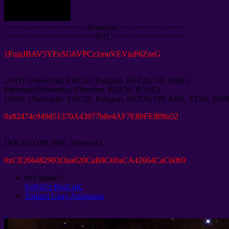
~~~~~~~~~~~~~~~~~~Donation~~~~~~~~~~~~~~~
~~~~~~~~~~~~~~~~~~~~BTC~~~~~~~~~~~~~~~~
1
FujaJBAV5YFxSG6VPCz1muVEVjuP6ZnrG
USDT
(
Networks
:
ERC20
,
Polygon
,
BEP20
,
OP
,
ARB
),
Etherium
(
Networks
:
Etherium
,
BEP20
,
BASE
),
USDC
(
Networks
:
ERC20
,
Polygon
,
BEP20
,
OP
,
ARB
,
FTM
),
BN
0
x82474c949d51370A43977b8e4AF7E89FEf89fa52
DOGECOIN
(
BSC Network
)
0
xCE266482903f3aa020CaB8C00aCA42664CaC60b9
telif hakkı ©
SoNsUz BoşLuK
Toplam Uzay Anlaşması