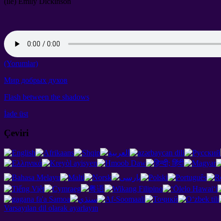
(ile)
Emily Dickinson
(Yorumlar)
Мир добрых духов
Flash between the shadows
İade üst
Çeviri
Varsayılan dil olarak ayarlayın