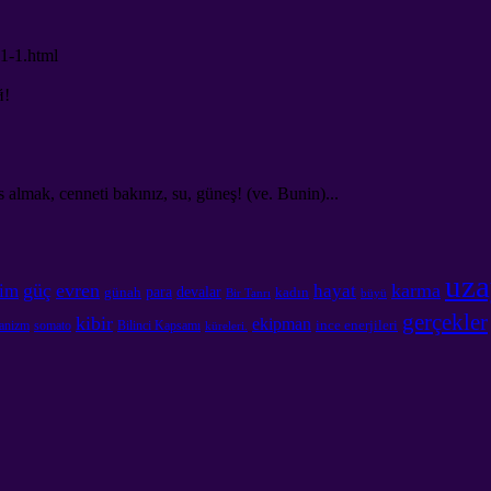
-1-1.html
й
!
lmak, cenneti bakınız, su, güneş! (ve. Bunin)...
uza
güç
evren
karma
şim
hayat
para
devalar
günah
kadın
Bir Tanrı
büyü
gerçekler
kibir
ekipman
ince enerjileri
tanizm
somato
Bilinci Kapsamı
küreleri.