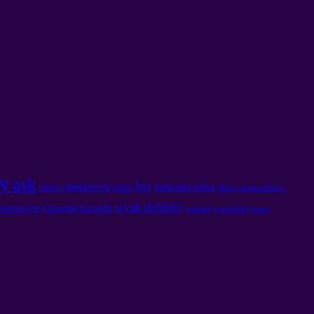
y
aşk
biz
farkında olma
meditasyon
matris
adam
Bilinci saflaştırılması
siyah delikler
medeniyet
Chingeltei
kara delik
görüntü
görüntüler
nesne