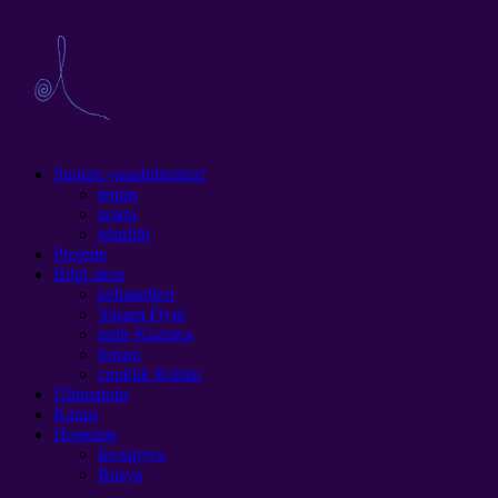
Şunları yapabilirsiniz!
temas
nokta
işbirliği
Projede
Bilgi akışı
kehanetleri
Yaşam Fiyat
indir Kozmos
forum
çıraklık Ruhlar
Ültimatom
Kararı
Помощь
Беларусь
Rusya