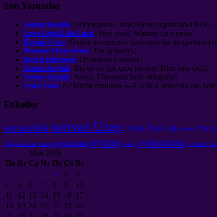
Son Yorumlar
Sonsuz boşluk
:
Обсуждение
. http://8
love.org/thread-100701 
Love Light Life Luck
:
Very good
!
Waiting for a news
!
Яркий Свет
:
Очень интересно
,
хотелось бы подробносте
Розовое Излучение
:
Так держать
!
Ветер Перемен
:
Отличная новость
!
Sonsuz boşluk
: Biz en iyi için çaba gerekir! Fikir fena değil.
Sonsuz boşluk
: Sence, Tüm deha basit olduğunu?
Lyn.Evans
: Ne büyük mutluluk — CANLI, dünyada var, nefes a
Etiketler
sonsuz Uzay
sonsuzluk
Allah
İlahi Aşk
Titre
vektör
uyanış
aydınlatma
uygulama
olay
doğuştan olan günah
Sa
joy Keşif
Май
2026
Пн
Вт
Ср
Чт
Пт
Сб
Вс
1
2
3
4
5
6
7
8
9
10
11
12
13
14
15
16
17
18
19
20
21
22
23
24
25
26
27
28
29
30
31