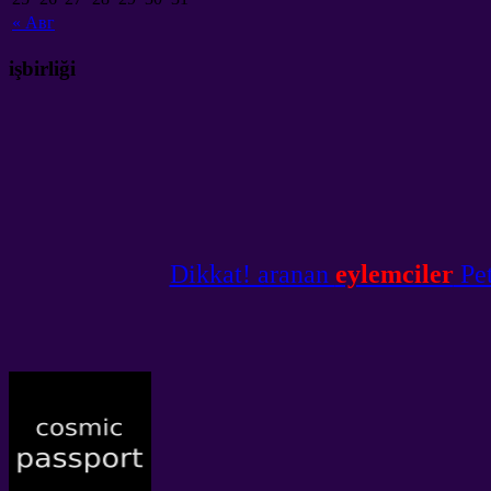
«
Авг
işbirliği
Dikkat! aranan
eylemciler
Pet