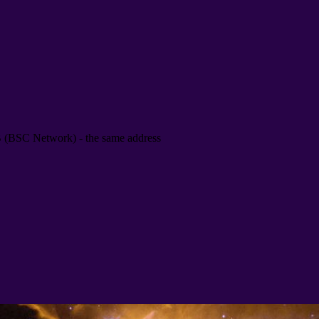
B
(
BSC Network
) -
the same address