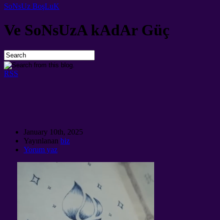
SoNsUz BoşLuK
Ve SoNsUzA kAdAr Güç
RSS
January 10th
, 2025
Yayınlanan
biz
Yorum yaz