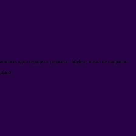
тановить одно сердце от разрыва
– böylece,
я жил не напрасно
.
домой