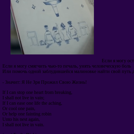
Если я могу ос
Если я могу смягчить чью-то печаль
,
унять человеческую боль
Или помочь одной заблудившейся малиновке найти свой путь 
-
Значит
:
Я Не Зря Прожил Свою Жизнь
!
If I can stop one heart from breaking
,
I shall not live in vain
;
If I can ease one life the aching
,
Or cool one pain
,
Or help one fainting robin
Unto his nest again
,
I shall not live in vain
.