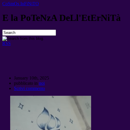
CoSmOs InFiNiTO
E la PoTeNzA DeLl'EtErNiTà
RSS
January 10th
, 2025
pubblicato in
noi
Scrivi commento