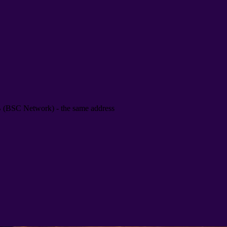
B
(
BSC Network
) -
the same address