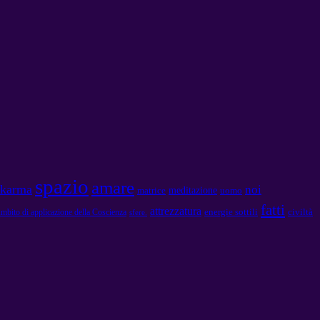
spazio
amare
karma
noi
meditazione
matrice
uomo
fatti
attrezzatura
energie sottili
civiltà
mbito di applicazione della Coscienza
sfere.