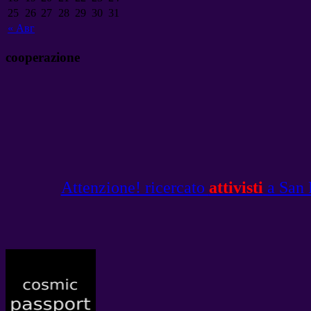
25
26
27
28
29
30
31
«
Авг
cooperazione
Attenzione! ricercato
attivisti
a San P