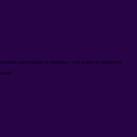
тановить одно сердце от разрыва
– così,
я жил не напрасно
.
домой