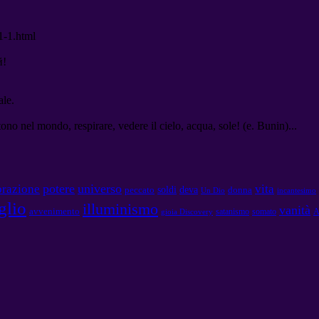
1-1.html
й
!
ale.
o nel mondo, respirare, vedere il cielo, acqua, sole! (e. Bunin)...
potere
universo
brazione
vita
soldi
deva
peccato
donna
Un Dio
incantesimo
glio
illuminismo
vanità
avvenimento
satanismo
somato
A
gioia Discovery