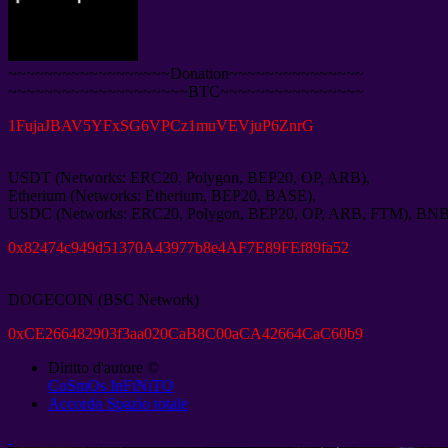
~~~~~~~~~~~~~~~~~~Donation~~~~~~~~~~~~~~~
~~~~~~~~~~~~~~~~~~~~BTC~~~~~~~~~~~~~~~~
1
FujaJBAV5YFxSG6VPCz1muVEVjuP6ZnrG
USDT
(
Networks
:
ERC20
,
Polygon
,
BEP20
,
OP
,
ARB
),
Etherium
(
Networks
:
Etherium
,
BEP20
,
BASE
),
USDC
(
Networks
:
ERC20
,
Polygon
,
BEP20
,
OP
,
ARB
,
FTM
),
BN
0
x82474c949d51370A43977b8e4AF7E89FEf89fa52
DOGECOIN
(
BSC Network
)
0
xCE266482903f3aa020CaB8C00aCA42664CaC60b9
Diritto d'autore ©
CoSmOs InFiNiTO
Accordo Spazio totale