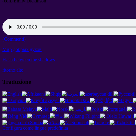
(con)
Emily Dickinson
(Commenti)
Мир добрых духов
Flash between the shadows
ritorno alto
Traduzione
Configura come lingua predefinita