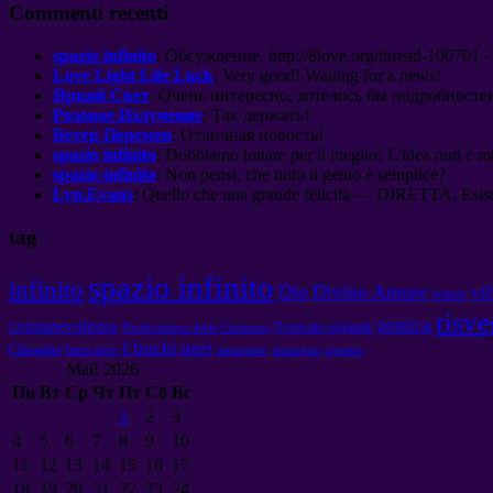
Commenti recenti
spazio infinito
:
Обсуждение
. http://8
love.org/thread-100701 -
Love Light Life Luck
:
Very good
!
Waiting for a news
!
Яркий Свет
:
Очень интересно
,
хотелось бы подробносте
Розовое Излучение
:
Так держать
!
Ветер Перемен
:
Отличная новость
!
spazio infinito
: Dobbiamo lottare per il meglio! L'idea non è m
spazio infinito
: Non pensi, che tutto il genio è semplice?
Lyn.Evans
: Quello che una grande felicità — DIRETTA, Esiston
tag
spazio infinito
infinito
Dio
Divino Amore
vi
vettore
risve
pratica
consapevolezza
Il peccato originale
Purificazione della Coscienza
I buchi neri
Chingeltei
buco nero
immagine
immagini
oggetto
Май
2026
Пн
Вт
Ср
Чт
Пт
Сб
Вс
1
2
3
4
5
6
7
8
9
10
11
12
13
14
15
16
17
18
19
20
21
22
23
24