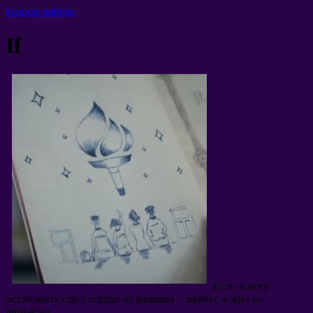
Espacio infinito
If
Если я могу
остановить одно сердце от разрыва
–
значит
,
я жил не
напрасно
.