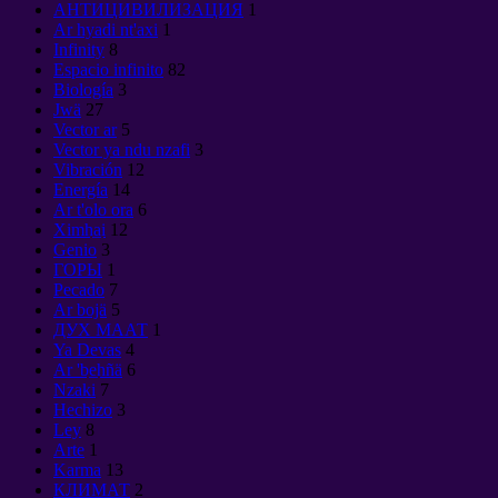
АНТИЦИВИЛИЗАЦИЯ
1
Ar hyadi nt'axi
1
Infinity
8
Espacio infinito
82
Biología
3
Jwä
27
Vector ar
5
Vector ya ndu nzafi
3
Vibración
12
Energía
14
Ar t'olo ora
6
Ximha̲i
12
Genio
3
ГОРЫ
1
Pecado
7
Ar bojä
5
ДУХ МААТ
1
Ya Devas
4
Ar 'be̲hñä
6
Nzaki
7
Hechizo
3
Ley
8
Arte
1
Karma
13
КЛИМАТ
2