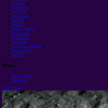
Vanidad
28
Сущность
1
ТАНТРА
1
Tecnología
29
Hechos
51
Finanzas
5
ФЭН — ШУЙ
1
Civilización
5
Oki mpothe
3
Black Sun
1
Agujeros xí mpothe
4
Jekonomikon
1
Yin Yan
2
Meta
Gi du̲i sesión
Wordpress
Nu'bu mañä