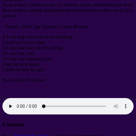
Если я могу смягчить чью-то печаль
,
унять человеческую боль
Или помочь одной заблудившейся малиновке найти свой путь
домой
-
Значит
:
Я Не Зря Прожил Свою Жизнь
!
If I can stop one heart from breaking
,
I shall not live in vain
;
If I can ease one life the aching
,
Or cool one pain
,
Or help one fainting robin
Unto his nest again
,
I shall not live in vain
.
(Ko)
Emily Dickinson
Contesta