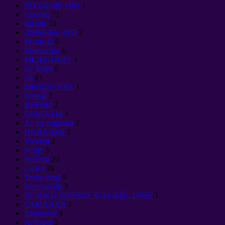
КОЛДОВСТВО
1
Cosmos
71
Ra hne
51
ЛЮБОВЬ ЭТО
2
Matriz ar
6
Meditación
6
МЕДИЦИНА
1
Ar 'ño̲ho̲
6
Dí
43
МЫШЛЕНИЕ
1
Nthogi
2
НЕРВЫ
2
ОБЪЕКТЫ
4
Ar ley orgánica
2
ПАНАЦЕЯ
1
Victoria
2
Nt'eje
3
Práctica
25
Ga tsa̲
39
Temu̲ thogi
9
Iluminación
3
ПСИХОТРОННОЕ ВОЗДЕЙСТВИЕ
1
САМАДХИ
2
Satanismo
4
Ar hyadi
3