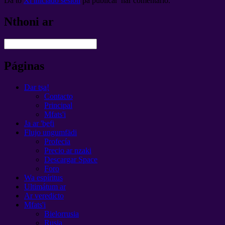
Da to
Xi iniciado sesión
pa publicar 'nar comentario.
Nthoni ar
Páginas
Dar tsa̲!
Contacto
Principal
Mfats'i
Ja ar 'be̲fi
Flujo ungumfädi
Profecía
Precio ar nzaki
Descargar Space
Foro
Wa espíritus
Ultimátum ar
Ar veredicto
Mfats'i
Bielorrusia
Rusia