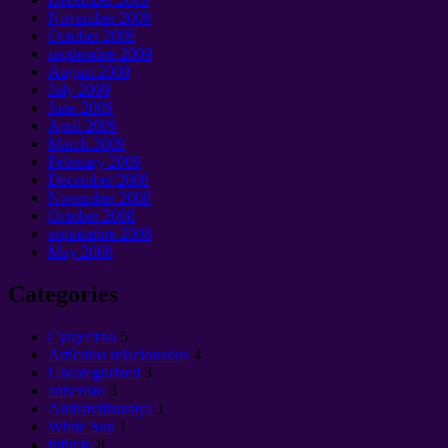
November
2009
October
2009
septiembre 2009
August
2009
July
2009
June
2009
April
2009
March
2009
February
2009
December
2008
November
2008
October
2008
septiembre 2008
May
2008
Categories
Cущество
5
Artículos relacionados
4
Uncategorized
3
anticristo
3
Antitsivilizatsiya
1
White Sun
1
infinito
8