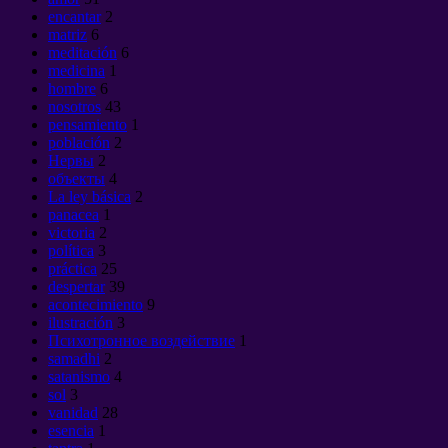
encantar
2
matriz
6
meditación
6
medicina
1
hombre
6
nosotros
43
pensamiento
1
población
2
Нервы
2
объекты
4
La ley básica
2
panacea
1
victoria
2
política
3
práctica
25
despertar
39
acontecimiento
9
ilustración
3
Психотронное воздействие
1
samadhi
2
satanismo
4
sol
3
vanidad
28
esencia
1