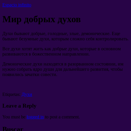
Espacio infinito
Мир добрых духов
Духи бывают добрые
,
голодные
,
злые
,
демонические
.
Еще
бывают безумные духи
,
которым сложно себя контролировать
.
Все духи хотят жить как добрые духи
,
которые в основном
развиваются в божественном направлении
.
Демонические духи находятся в разорванном состоянии
,
им
нужно собрать ядро души для дальнейшего развития
,
чтобы
появились зачатки совести
.
Etiquetas:
Духи
Leave a Reply
You must be
logged in
to post a comment
.
Buscar