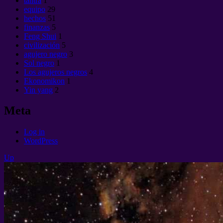
tantra
1
equipo
29
hechos
51
finanzas
5
Feng Shui
1
civilización
5
agujero negro
3
Sol negro
1
Los agujeros negros
4
Ekonomikon
1
Yin yang
2
Meta
Log in
WordPress
Up