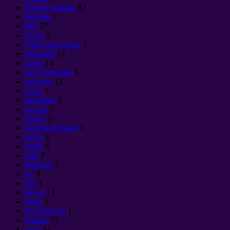
Espacio infinito
82
biología
3
dios
27
vector
5
Fuerza del vector
3
vibración
12
poder
14
Es el momento
6
universo
12
genio
3
montañas
1
pecado
7
dinero
5
Espíritu de Maat
1
devas
4
mujer
6
vida
7
deletrear
3
ley
8
arte
1
karma
13
clima
2
Колдовство
1
espacio
71
amor
51