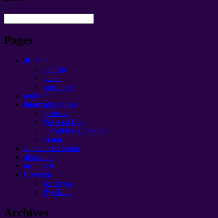
Pages
dU kan!
kontakt
punkt
samarbete
projektet
informationsflöde
profetior
Priset på Life
nedladdning Cosmos
forum
apprenticed Spirits
ultimatum
meningen
Помощь
Беларусь
Ryssland
Archives