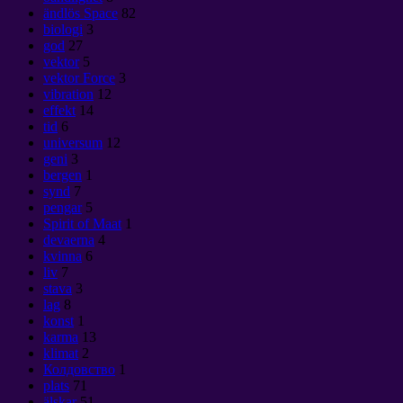
ändlös Space
82
biologi
3
god
27
vektor
5
vektor Force
3
vibration
12
effekt
14
tid
6
universum
12
geni
3
bergen
1
synd
7
pengar
5
Spirit of Maat
1
devaerna
4
kvinna
6
liv
7
stava
3
lag
8
konst
1
karma
13
klimat
2
Колдовство
1
plats
71
älskar
51