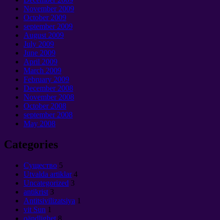
November
2009
October
2009
september 2009
August
2009
July
2009
June
2009
April
2009
March
2009
February
2009
December
2008
November
2008
October
2008
september 2008
May
2008
Categories
Cущество
5
Utvalda artiklar
4
Uncategorized
3
antikrist
3
Antitsivilizatsiya
1
vit Sun
1
oändlighet
8