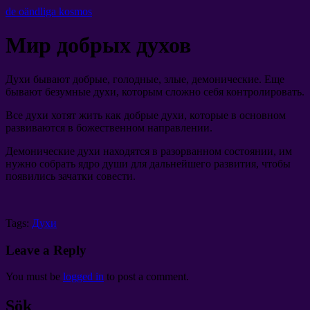
de oändliga kosmos
Мир добрых духов
Духи бывают добрые
,
голодные
,
злые
,
демонические
.
Еще
бывают безумные духи
,
которым сложно себя контролировать
.
Все духи хотят жить как добрые духи
,
которые в основном
развиваются в божественном направлении
.
Демонические духи находятся в разорванном состоянии
,
им
нужно собрать ядро души для дальнейшего развития
,
чтобы
появились зачатки совести
.
Tags:
Духи
Leave a Reply
You must be
logged in
to post a comment
.
Sök