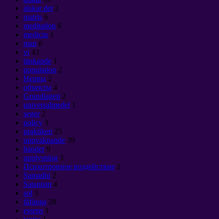
älskar det
2
matris
6
meditation
6
medicin
1
man
6
vi
43
tänkande
1
population
2
Нервы
2
объекты
4
Grundlagen
2
universalmedel
1
seger
2
policy
3
praktiken
25
uppvaknande
39
händer
9
upplysning
3
Психотронное воздействие
1
Samadhi
2
Satanism
4
sol
3
fåfänga
28
essens
1