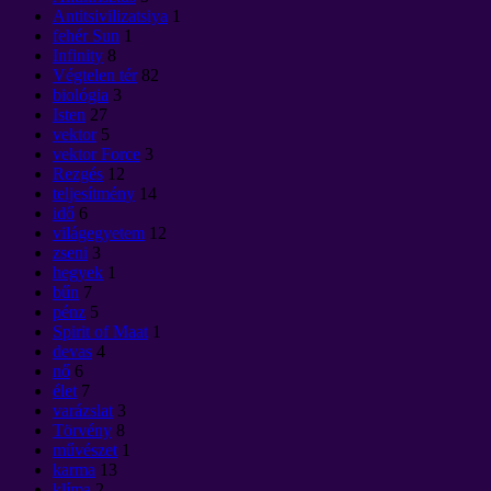
Antitsivilizatsiya
1
fehér Sun
1
Infinity
8
Végtelen tér
82
biológia
3
Isten
27
vektor
5
vektor Force
3
Rezgés
12
teljesítmény
14
idő
6
világegyetem
12
zseni
3
hegyek
1
bűn
7
pénz
5
Spirit of Maat
1
devas
4
nő
6
élet
7
varázslat
3
Törvény
8
művészet
1
karma
13
klíma
2