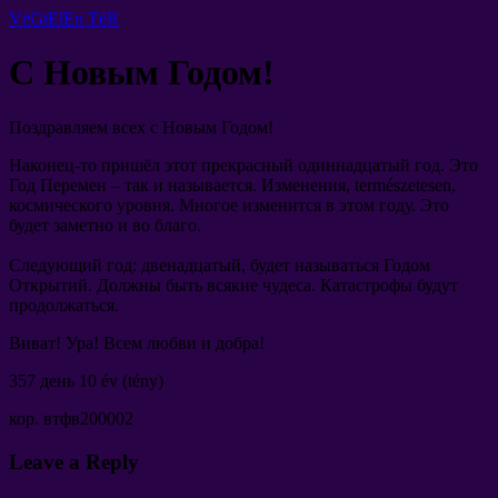
VéGtElEn TéR
С Новым Годом
!
Поздравляем всех с Новым Годом
!
Наконец-то пришёл этот прекрасный одиннадцатый год
.
Это
Год Перемен
–
так и называется
.
Изменения
, természetesen,
космического уровня
.
Многое изменится в этом году
.
Это
будет заметно и во благо
.
Следующий год
:
двенадцатый
,
будет называться Годом
Открытий
.
Должны быть всякие чудеса
.
Катастрофы будут
продолжаться
.
Виват
!
Ура
!
Всем любви и добра
!
357
день
10 év (tény)
кор
.
втфв200002
Leave a Reply