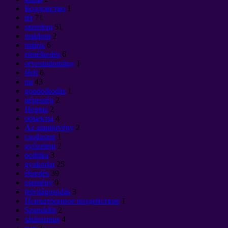
Колдовство
1
tér
71
szerelem
51
imádom
2
mátrix
6
elmélkedés
6
orvostudomány
1
férfi
6
mi
43
gondolkodás
1
népesség
2
Нервы
2
объекты
4
Az alaptörvény
2
csodaszer
1
győzelem
2
politika
3
gyakorlat
25
ébredés
39
esemény
9
felvilágosodás
3
Психотронное воздействие
1
Szamádhi
2
sátánizmus
4