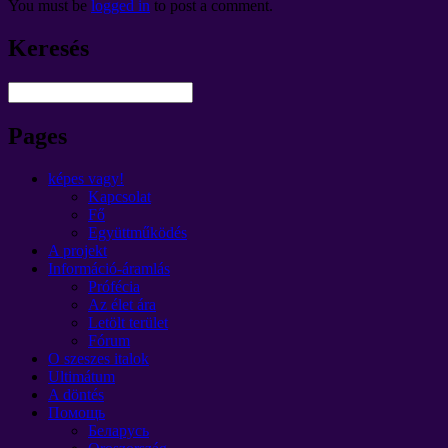
You must be
logged in
to post a comment
.
Keresés
Pages
képes vagy!
Kapcsolat
Fő
Együttműködés
A projekt
Információ-áramlás
Prófécia
Az élet ára
Letölt terület
Fórum
O szeszes italok
Ultimátum
A döntés
Помощь
Беларусь