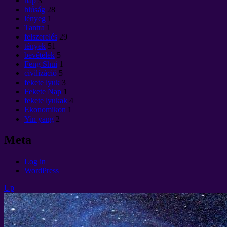
nap
3
hiúság
28
lényeg
1
Tantra
1
felszerelés
29
tények
51
bevételek
5
Feng Shui
1
civilizáció
5
fekete lyuk
3
Fekete Nap
1
fekete lyukak
4
Ekonomikon
1
Yin yang
2
Meta
Log in
WordPress
Up