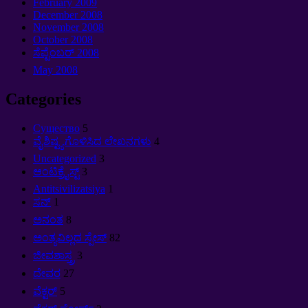
February
2009
December
2008
November
2008
October
2008
ಸೆಪ್ಟೆಂಬರ್ 2008
May
2008
Categories
Cущество
5
ವೈಶಿಷ್ಟ್ಯಗೊಳಿಸಿದ ಲೇಖನಗಳು
4
Uncategorized
3
ಆಂಟಿಕ್ರೈಸ್ಟ್
3
Antitsivilizatsiya
1
ಸನ್
1
ಅನಂತ
8
ಅಂತ್ಯವಿಲ್ಲದ ಸ್ಪೇಸ್
82
ಜೀವಶಾಸ್ತ್ರ
3
ದೇವರ
27
ವೆಕ್ಟರ್
5