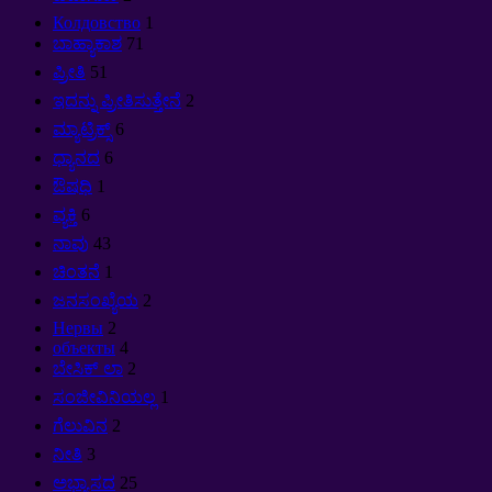
Колдовство
1
ಬಾಹ್ಯಾಕಾಶ
71
ಪ್ರೀತಿ
51
ಇದನ್ನು ಪ್ರೀತಿಸುತ್ತೇನೆ
2
ಮ್ಯಾಟ್ರಿಕ್ಸ್
6
ಧ್ಯಾನದ
6
ಔಷಧಿ
1
ವ್ಯಕ್ತಿ
6
ನಾವು
43
ಚಿಂತನೆ
1
ಜನಸಂಖ್ಯೆಯ
2
Нервы
2
объекты
4
ಬೇಸಿಕ್ ಲಾ
2
ಸಂಜೀವಿನಿಯಲ್ಲ
1
ಗೆಲುವಿನ
2
ನೀತಿ
3
ಅಭ್ಯಾಸದ
25