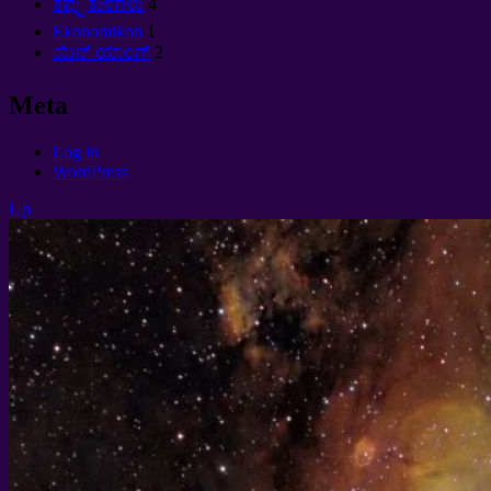
ಕಪ್ಪು ಕುಳಿಗಳು
4
Ekonomikon
1
ಯಿನ್ ಯಾಂಗ್
2
Meta
Log in
WordPress
Up