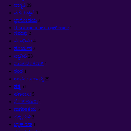
ಜಾಗೃತಿ
39
ನಡೆಯುತ್ತಿದೆ
9
ಜ್ಞಾನೋದಯ
3
Психотронное воздействие
1
ಸಮಾಧಿ
2
ಸೆಟಾನಿಸಂ
4
ಸೂರ್ಯನ
3
ವ್ಯಾನಿಟಿ
28
ಮೂಲಭೂತವಾಗಿ
1
ತಂತ್ರ
1
ಉಪಕರಣಗಳನ್ನು
29
ಸತ್ಯ
51
ಹಣಕಾಸು
5
ಫೆಂಗ್ ಶೂಯಿ
1
ನಾಗರಿಕತೆಯ
5
ಕಪ್ಪು ಕುಳಿ
3
ಬ್ಲಾಕ್ ಸನ್
1