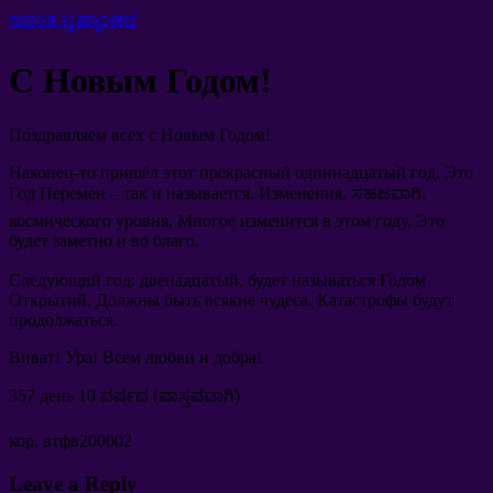
ಅನಂತ ಬ್ರಹ್ಮಾಂಡದ
С Новым Годом
!
Поздравляем всех с Новым Годом
!
Наконец-то пришёл этот прекрасный одиннадцатый год
.
Это
Год Перемен
–
так и называется
.
Изменения
, ಸಹಜವಾಗಿ,
космического уровня
.
Многое изменится в этом году
.
Это
будет заметно и во благо
.
Следующий год
:
двенадцатый
,
будет называться Годом
Открытий
.
Должны быть всякие чудеса
.
Катастрофы будут
продолжаться
.
Виват
!
Ура
!
Всем любви и добра
!
357
день
10 ವರ್ಷದ (ವಾಸ್ತವವಾಗಿ)
кор
.
втфв200002
Leave a Reply