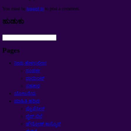
You must be
logged in
to post a comment
.
ಹುಡುಕು
Pages
ನೀವು ಹೇಳಬಲ್ಲಿರಾ!
ಸಂಪರ್ಕ
ಪಾಯಿಂಟ್
ಸಹಕಾರ
ಯೋಜನೆಯ
ಮಾಹಿತಿ ಹರಿವು
ಪ್ರೊಫೆಸೀಸ್
ಲೈಫ್ ಬೆಲೆ
ಡೌನ್ಲೋಡ್ ಕಾಸ್ಮೊಸ್