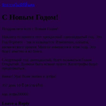
จักรวาลไม่มีที่สิ้นสุด
С Новым Годом
!
Поздравляем всех с Новым Годом
!
Наконец-то пришёл этот прекрасный одиннадцатый год
.
Это
Год Перемен
–
так и называется
.
Изменения
, แน่นอน,
космического уровня
.
Многое изменится в этом году
.
Это
будет заметно и во благо
.
Следующий год
:
двенадцатый
,
будет называться Годом
Открытий
.
Должны быть всякие чудеса
.
Катастрофы будут
продолжаться
.
Виват
!
Ура
!
Всем любви и добра
!
357
день
10 ปี (ความจริง)
кор
.
втфв200002
Leave a Reply