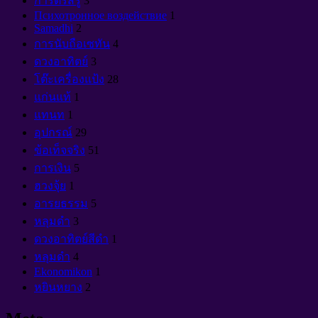
การตรัสรู้
3
Психотронное воздействие
1
Samadhi
2
การนับถือเซทัน
4
ดวงอาทิตย์
3
โต๊ะเครื่องแป้ง
28
แก่นแท้
1
แทนท
1
อุปกรณ์
29
ข้อเท็จจริง
51
การเงิน
5
ฮวงจุ้ย
1
อารยธรรม
5
หลุมดำ
3
ดวงอาทิตย์สีดำ
1
หลุมดำ
4
Ekonomikon
1
หยินหยาง
2