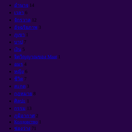
อำนาจ
14
เวลา
6
จักรวาล
12
อัจฉริยภาพ
3
ภูเขา
1
บาป
7
เงิน
5
จิตวิญญาณของ Maat
1
อมร
4
หญิง
6
ชีวิต
7
สะกด
3
กฎหมาย
8
ศิลปะ
1
กรรม
13
ภูมิอากาศ
2
Колдовство
1
ช่องว่าง
71