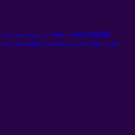
nafasi
karma
maisha
evas
mwanamke
Mungu mmoja
Spell
ubatili
vifaa
nguvu hila
Satanism
somato
nyanja ya Consciousness
nyanja.