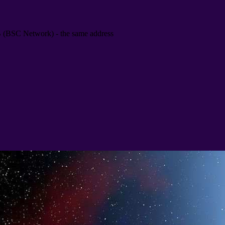
B
(
BSC Network
) -
the same address