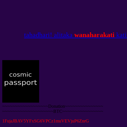
tahadhari! alitaka
wanaharakati
kati
~~~~~~~~~~~~~~~~~~Donation~~~~~~~~~~~~~~~
~~~~~~~~~~~~~~~~~~~~BTC~~~~~~~~~~~~~~~~
1
FujaJBAV5YFxSG6VPCz1muVEVjuP6ZnrG