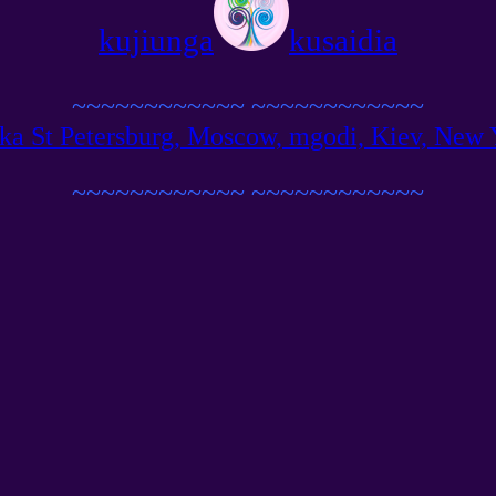
kujiunga
kusaidia
~~~~~~~~~~~~
~~~~~~~~~~~~
ka St Petersburg, Moscow, mgodi, Kiev, New Yo
~~~~~~~~~~~~
~~~~~~~~~~~~