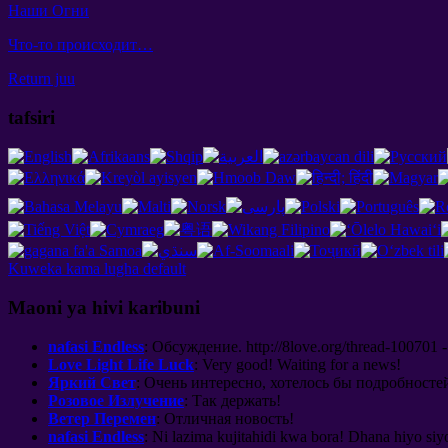
Наши Огни
Что-то происходит
…
Return juu
tafsiri
Kuweka kama lugha default
Maoni ya hivi karibuni
nafasi Endless
:
Обсуждение
. http://8
love.org/thread-100701 -
Love Light Life Luck
:
Very good
!
Waiting for a news
!
Яркий Свет
:
Очень интересно
,
хотелось бы подробносте
Розовое Излучение
:
Так держать
!
Ветер Перемен
:
Отличная новость
!
nafasi Endless
: Ni lazima kujitahidi kwa bora! Dhana hiyo si