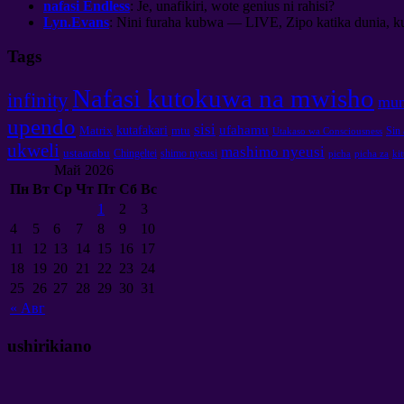
nafasi Endless
: Je, unafikiri, wote genius ni rahisi?
Lyn.Evans
: Nini furaha kubwa — LIVE, Zipo katika dunia, ku
Tags
Nafasi kutokuwa na mwisho
infinity
mu
upendo
sisi
ufahamu
kutafakari
Matrix
mtu
Sin 
Utakaso wa Consciousness
ukweli
mashimo nyeusi
ustaarabu
Chingeltei
shimo nyeusi
picha
picha za
ki
Май
2026
Пн
Вт
Ср
Чт
Пт
Сб
Вс
1
2
3
4
5
6
7
8
9
10
11
12
13
14
15
16
17
18
19
20
21
22
23
24
25
26
27
28
29
30
31
«
Авг
ushirikiano