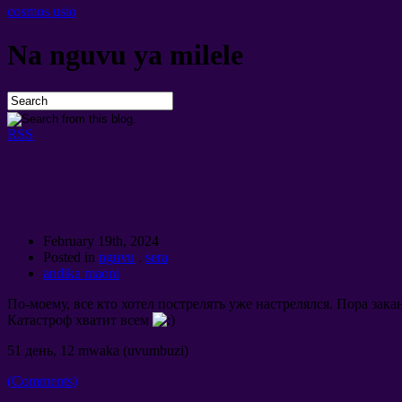
cosmos usio
Na nguvu ya milele
RSS
February 19th
, 2024
Posted in
nguvu
.
sera
andika maoni
По-моему
,
все кто хотел пострелять уже настрелялся
.
Пора зака
Катастроф хватит всем
51
день
, 12 mwaka (uvumbuzi)
(
Comments
)