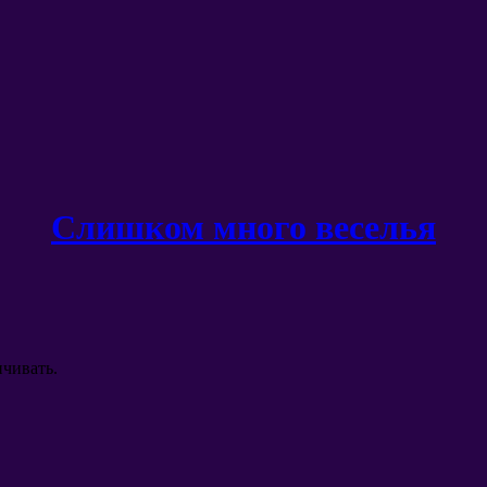
Слишком много веселья
нчивать
.