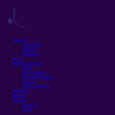
unaweza!
mawasiliano
uhakika
ushirikiano
mradi
mtiririko wa taarifa
unabii
Bei ya Maisha
download Cosmos
jukwaa
Spirits alifunzwa
ultimatum
hukumu
Помощь
Беларусь
Urusi