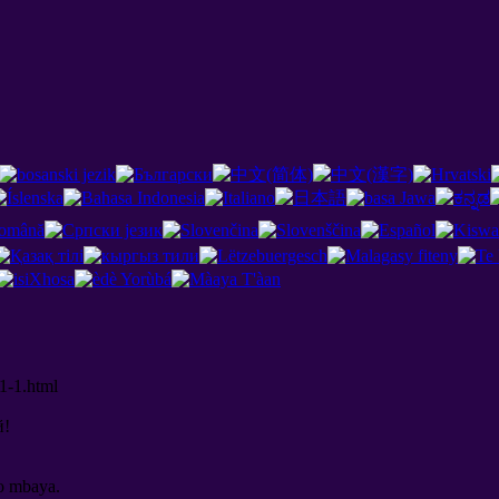
1-1.html
й
!
yo mbaya.