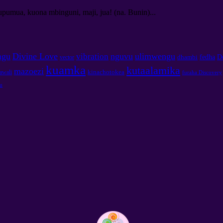
pumua, kuona mbinguni, maji, jua! (na. Bunin)...
ngu
Divine Love
nguvu
ulimwengu
vibration
fedha
D
dhambi
vector
kuamka
kutaalamika
mazoezi
kinachotokea
awali
furaha Discovery
tu