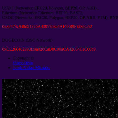
USDT
(
Networks
:
ERC20
,
Polygon
,
BEP20
,
OP
,
ARB
),
Etherium
(
Networks
:
Etherium
,
BEP20
,
BASE
),
USDC
(
Networks
:
ERC20
,
Polygon
,
BEP20
,
OP
,
ARB
,
FTM
),
BN
0
x82474c949d51370A43977b8e4AF7E89FEf89fa52
DOGECOIN
(
BSC Network
)
0
xCE266482903f3aa020CaB8C00aCA42664CaC60b9
Copyright ©
cosmos usio
Jumla Nafasi Mkataba