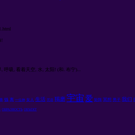
1.html
й
!
, 看着天空, 水, 太阳! (和. 布宁)...
宇宙
爱
羯磨
生活
我们
钱
离
冥想
单
女人
矩阵
男子
一位神
咒语
像
ОБРАЗНОСТЬ
ОБЪЕКТ