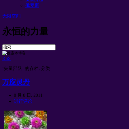
俄罗斯
无限空间
永恒的力量
RSS
‘矢量部队’ 的存档; 分类
万应灵丹
8 月 8 日, 2011
进行评论