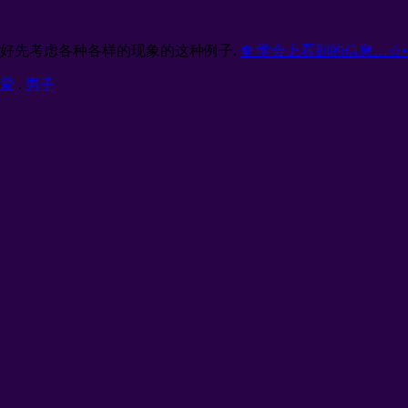
最好先考虑各种各样的现象的这种例子.
☸ 学会上看到的信息…☆•°
爱
.
男子