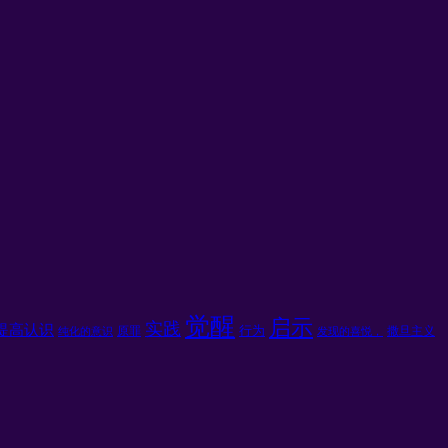
觉醒
启示
实践
提高认识
行为
原罪
撒旦主义
纯化的意识
发现的喜悦，