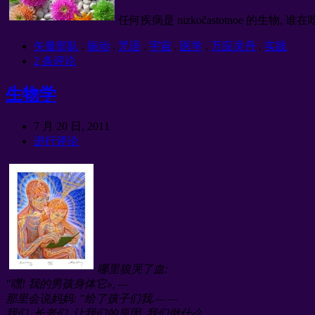
任何疾病是 nizkočastotnoe 的
矢量部队
.
振动
.
咒语
.
宇宙
.
医学
.
万应灵丹
.
实践
2 条评论
生物学
7 月 20 日, 2011
进行评论
哪里狼哭了血:
"嘿! 我的男孩身体它», —
那里会说妈妈: "给了孩子们我.— —
我们, 长老们, 让我们的原因, 我们做什么.