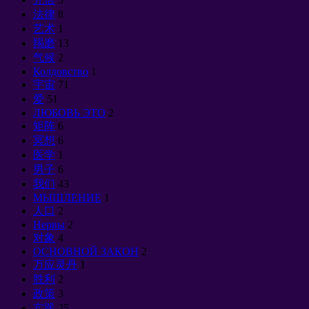
法律
8
艺术
1
羯磨
13
气候
2
Колдовство
1
宇宙
71
爱
51
ЛЮБОВЬ ЭТО
2
矩阵
6
冥想
6
医学
1
男子
6
我们
43
МЫШЛЕНИЕ
1
人口
2
Нервы
2
对象
4
ОСНОВНОЙ ЗАКОН
2
万应灵丹
1
胜利
2
政策
3
实践
25