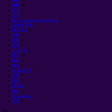
觉醒
39
行为
9
启示
3
Психотронное воздействие
1
САМАДХИ
2
撒旦主义
4
太阳
3
虚荣
28
本质
1
ТАНТРА
1
技术
29
事实
51
财务
5
ФЭН-ШУЙ
1
文明
5
黑洞
3
黑太阳
1
黑洞
4
Èkonomikon
1
仁贤
2