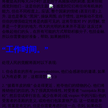
将被提高到每天24小时! 这是由于高频振动的刺激. 如果你能
感觉到他们 – 这是你的主题
感觉到它们有任何有机体的
能力, 但在不同程度上,. 应该, 整个国家的情绪 (甚至行星) 上
升. 这也是事实 “黑洞”, 操纵周围, 由于惯性, 这种振动不觉得.
但你的增强稳定性将是肉眼可见的. 这将导致对 PV 的理解, 世
界是一个更好的地方, 伟大的光明的未来并不遥远! 这反过来
会唤起他们的头，在所有可能的方式帮助积极分子, 包括金融.
所以你需要做好准备，帮助, 如果她得到.
“工作时间。”
处理人民的觉醒将面对以下表现:
1. 你会喜欢的所有 prozrevajushhim, 他们会感谢你的邀请, 如果
认为有必要. 好，这都清楚
))
2. “披着羊皮的狼” 会走得更近，抢夺他们的猎物的心. 他们将
推销他们的目的, 为了强调其特殊性, 对受害者 “razmjakla 和放
松”, 然后尝试举行攻击, 减少在单词 (或 vtoptav 中的污垢) 他的
受害者的圣殿的意义, 或给他们包装废物产品. 这一切都是单
词, 答案是肯定的, 但是你需要考虑到这一点, 否则, 如果你忘