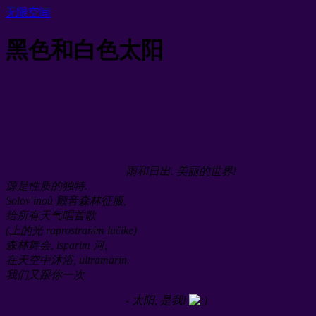
无限空间
黑色和白色太阳
雨和日出. 美丽的世界!
源是性质的独特.
Solov′inoû 颤音森林征服,
给所有天气唱首歌
(上的光 raprostranim lučike)
森林舞会, isparim 河,
在天空中沐浴, ultramarin.
我们又跟你一次
- 太阳, 是我!