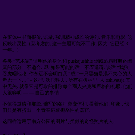
在窗体中书面报价, 语录, 强调精神成长的诗句. 音乐和电影, 这
反映出灵性. (应考虑的, 这一主题可能不工作, 因为. 它已经 3
一年。)
各类 “艺术家” 证明他的身体和 puskajushhie 烟或酒精呼吸的暴
露的部分 – 不适合. 即. 如果可能的话，不应邀请. 谈话 “我狼
吞虎咽地吃. 你永远不会明白我” 或 “一只黑猫是漠不关心的人
考虑一下…” – 这些, 沃尔科夫 , 所有在树林里. 人 oshivatsja 其
中无关. 就像它是可取的排除每个商人夹克和严格的礼服, 他们
人很聪明 — — 自己的事情.
不值得邀请和那些, 谁写的各种突变体和, 看着他们, 印象 , 他
们只是有挤出一个青春痘或扼杀性的器官.
这同样适用于南方公园的图片与类似的奇怪照片的人.