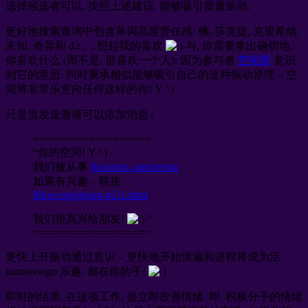
选择候选者可以, 按照上述建议. 能够吸引质量振动.
更好地搜索查询中包含单词高度责任感: 佛, 莎克提, 克里希纳,
未知, 奇异和 d.r。. 想起我的喜欢
与, 你需要拿出确切地,
你喜欢什么 (而不是, 那喜欢一个人): 因为参与者
空间群
意识
到它的意思. 同时秉承相似能够吸引自己的这种振动原理 – 空
间将非常乐意向任何这样的你! Y ^)
只是当发送邀请可以添加消息 :
===================
“你的空间! Y ^)
我们被从事
8cosmos.com/zerno/
,
如果有兴趣 – 联接
8love.org/group-42-1.html
.
我们很高兴给朋友!
”
===================
更快上升振动通过意识 – 更快地开始泄漏和进程将成为活
namnooogo 乐趣. 都在你的手!
即时的结果, 在这项工作, 是立即改善情绪. 即. 积极分子的情绪