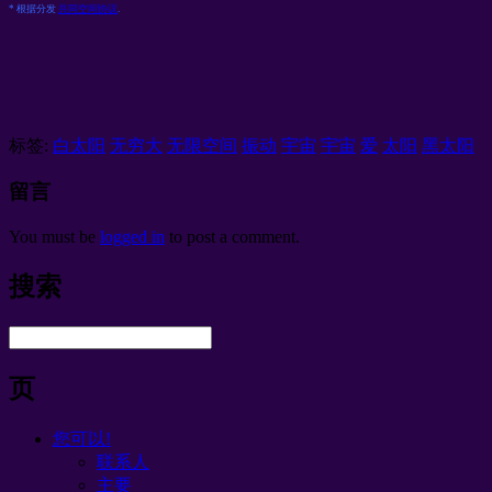
* 根据分发
共同空间协议
.
标签:
白太阳
无穷大
无限空间
振动
宇宙
宇宙
爱
太阳
黑太阳
留言
You must be
logged in
to post a comment
.
搜索
页
您可以!
联系人
主要