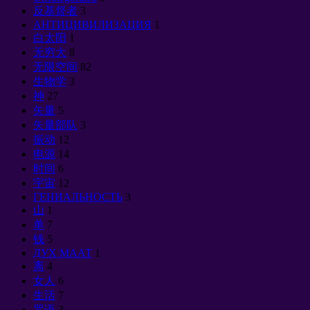
反基督者
3
АНТИЦИВИЛИЗАЦИЯ
1
白太阳
1
无穷大
8
无限空间
82
生物学
3
神
27
矢量
5
矢量部队
3
振动
12
电源
14
时间
6
宇宙
12
ГЕНИАЛЬНОСТЬ
3
山
1
单
7
钱
5
ДУХ МААТ
1
离
4
女人
6
生活
7
咒语
3