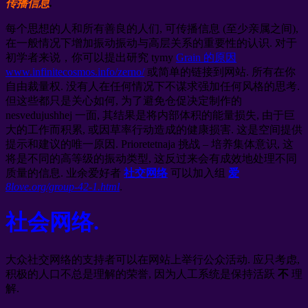
传播信息
.
每个思想的人和所有善良的人们, 可传播信息 (至少亲属之间),
在一般情况下增加振动振动与高层关系的重要性的认识. 对于
初学者来说，你可以提出研究 tymy
Grain 的原因
www.infinitecosmos.info/zerno/
或简单的链接到网站. 所有在你
自由裁量权. 没有人在任何情况下不谋求强加任何风格的思考.
但这些都只是关心如何, 为了避免仓促决定制作的
nesvedujushhej 一面, 其结果是将内部体积的能量损失, 由于巨
大的工作而积累, 或因草率行动造成的健康损害. 这是空间提供
提示和建议的唯一原因. Prioretetnaja 挑战 – 培养集体意识, 这
将是不同的高等级的振动类型, 这反过来会有成效地处理不同
质量的信息. 业余爱好者
社交网络
可以加入组
爱
8love.org/group-42-1.html
.
社会网络.
大众社交网络的支持者可以在网站上举行公众活动. 应只考虑,
积极的人口不总是理解的荣誉, 因为人工系统是保持活跃
不
理
解.