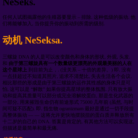
NeSeks.
任何人试图揭露他的生殖器要显示 – 排除. 这种低级的振动. 他
们将能够加入, 当你提升你的振动到所需的级别.
动机 NeSeksa.
三螺旋 DNA 的人是可以改变颜色和身体的形状, 外观, 头发.
和
由于第三螺旋具有一个数量级更漂亮的外观最美丽的人在
这个星球上
到目前为止，. (没关系 – 十倍的差异。) 即. 没有
一点挂超过不知道其照片, 追求不清楚比, 失去生活各个会议.
相比那些的形成是由于第三螺旋的运作其性感的身体只是可
怕, 这可以是 “解散” 如果你提高星球的整体氛围. 只有放大振
动和提高其质量可以部分或完全溶解绞蛋白, 那是生化武器的
一部分, 用来摧毁生命仍有前途形式 75000 几年前 (虽然, 与时
间可疑不匹配). 即. 指生物 ogranizmam 最好是通过一切手段提
高整体振动 — — 这将允许更快地摆脱扭的蛋白质并释放所有
十二岁的自己的 DNA. 答案是肯定的, 有其他方法可以实现这,
但描述是最简单和最无痛.