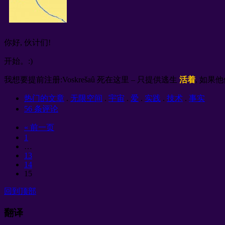
你好, 伙计们!
开始。:)
我想要提前注册:Voskrešaû 死在这里 – 只提供逃生
活着
, 如果
热门的文章
.
无限空间
.
宇宙
.
爱
.
实践
.
技术
.
事实
56 条评论
« 前一页
1
…
13
14
15
回到顶部
翻译