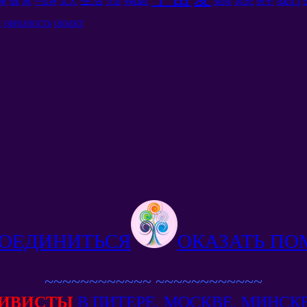
生活
我们
钱
离
冥想
单
女人
矩阵
男子
一位神
咒语
像
ОБРАЗНОСТЬ
ОБЪЕКТ
ОЕДИНИТЬСЯ
ОКАЗАТЬ П
~~~~~~~~~~~~
~~~~~~~~~~~~
ИВИСТЫ
В ПИТЕРЕ, МОСКВЕ, МИН