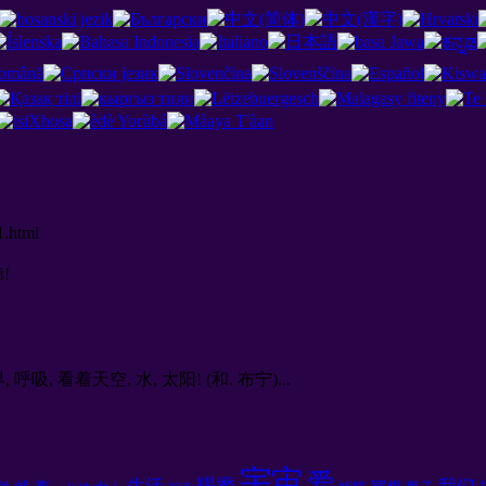
1.html
й
!
, 看着天空, 水, 太阳! (和. 布宁)...
宇宙
爱
羯磨