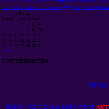
振动
矢量
事实
虚荣
黑洞
技术
微妙能量
文明
Somati
意识领域
光伏
黑洞
范围.
图
5 月 2026
Пн
Вт
Ср
Чт
Пт
Сб
Вс
1
2
3
4
5
6
7
8
9
10
11
12
13
14
15
16
17
18
19
20
21
22
23
24
25
26
27
28
29
30
31
«
Авг
СОТРУДНИЧЕСТВО
ПРИС
ВНИМАНИЕ! РАЗЫСКИВАЮТСЯ
АКТ