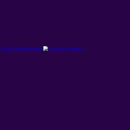
су быть Бесконечным
читаем дальше
…