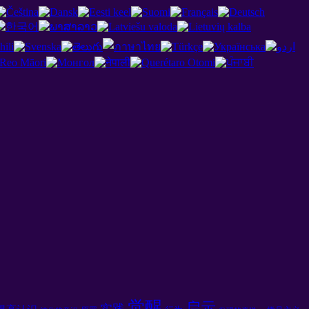
觉醒
启示
实践