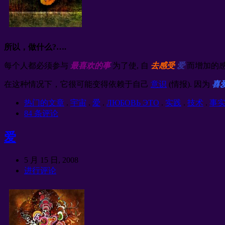
所以，做什么?….
每个人都必须参与
最喜欢的事
为了使, 自
去感受
爱
而增加的感
在这种情况下，它很可能变得依赖于自己
意识
(情报). 因为
喜
热门的文章
.
宇宙
.
爱
.
ЛЮБОВЬ ЭТО
.
实践
.
技术
.
事
84 条评论
爱
5 月 15 日, 2008
进行评论