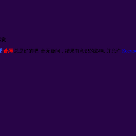
觉.
爱
合同
总是好的吧. 毫无疑问，结果有意识的影响, 并允许
Космо
实