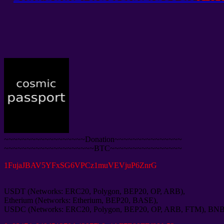
~~~~~~~~~~~~~~~~~~Donation~~~~~~~~~~~~~~~
~~~~~~~~~~~~~~~~~~~~BTC~~~~~~~~~~~~~~~~
1
FujaJBAV5YFxSG6VPCz1muVEVjuP6ZnrG
USDT
(
Networks
:
ERC20
,
Polygon
,
BEP20
,
OP
,
ARB
),
Etherium
(
Networks
:
Etherium
,
BEP20
,
BASE
),
USDC
(
Networks
:
ERC20
,
Polygon
,
BEP20
,
OP
,
ARB
,
FTM
),
BN