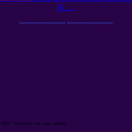
多。..
~~~~~~~~~~~~
~~~~~~~~~~~~
B
(
BSC Network
) -
the same address