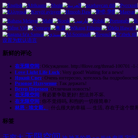
设置为默认语言
新鲜的评论
在无限空间
:
Обсуждение
. http://8
love.org/thread-100701 -1-
Love Light Life Luck
:
Very good
!
Waiting for a news
!
Яркий Свет
:
Очень интересно
,
хотелось бы подробносте
Розовое Излучение
:
Так держать
!
Ветер Перемен
:
Отличная новость
!
在无限空间
: 有必要争取更好! 想法并不坏.
在无限空间
: 你不觉得吗, 和煦的一切很简单?
林恩 · 埃文斯。
: 什么很大的幸福 — 生活, 存在于这个世界, 呼吸
标签
无限空间
无穷大
神
神圣的爱
电源
宇宙