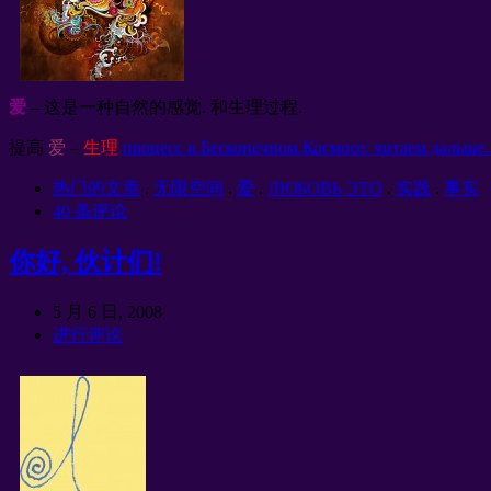
爱
– 这是一种自然的感觉. 和生理过程.
提高
爱
–
生理
процесс в Бесконечном Космосе
:
читаем дальше
热门的文章
.
无限空间
.
爱
.
ЛЮБОВЬ ЭТО
.
实践
.
事实
40 条评论
你好, 伙计们!
5 月 6 日, 2008
进行评论