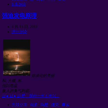
9 条评论
强迫发电原理
4 月 13 日, 2011
进行评论
你谈论的美丽
和, 大概, 东.
但闪电蓝
敌人的臭气到底.
⊡ ● ⊡ ● ⊡ 爱 – 我的一生去生活…
无限空间
.
电源
.
羯磨
.
虚荣
.
事实