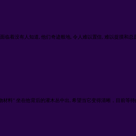
为他们面临着没有人知道, 他们奇迹般地, 令人难以置信, 难以捉摸和总
美” “生物材料” 坐在他背后的灌木丛中出, 希望当它变得清晰，目前等