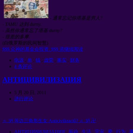
- 通常忘记你塔基是穷人?
- TAMU 达到 durny.
- 虽然你通常忘了塔基 durny?
- 很差的多摩.
(白俄罗斯的民间智慧)
$$$ 众神的基金会投资. $$$ 请继续阅读
电源
.
单
.
钱
.
虚荣
.
事实
.
财务
4 条评论
АНТИЦИВИЛИЗАЦИЯ
5 月 20 日, 2011
进行评论
☼ ૐ 等边三角形生女 Anticivilizaciû? ☼ ૐ 卍
АНТИЦИВИЛИЗАЦИЯ
.
振动
.
生活
.
宇宙
.
爱
.
行为
.