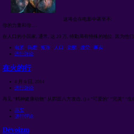
这将会在电影中甚至不:
你的力量和你 …
在人口的小国家, 通常, 达 20 万, 特勤局有特殊的地位. 因
电源
.
羯磨
.
矩阵
.
人口
.
觉醒
.
虚荣
.
事实
进行评论
在火的行
4 月 6 日, 2014
进行评论
再见 “精神健康动物” 从四面八方攻击, () a “可爱的” “完
事实
进行评论
Dèvoizm