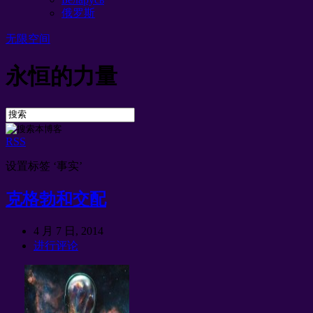
俄罗斯
无限空间
永恒的力量
RSS
设置标签 ‘事实’
克格勃和交配
4 月 7 日, 2014
进行评论