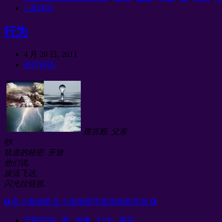
1 条评论
行为
4 月 20 日, 2011
进行评论
摇宫殿. 父亲
吵.
轨道的秘密. 开放
他们说.
波流飞达,
闪光拉链抓.
✪ ╬ 小鬼地带 ╬ 小鬼地带宇宙亲情和开放 ✪
无限空间
.
爱
.
对象
.
行为
.
事实