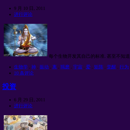
9 月 10 日, 2011
进行评论
每个生物开发其自己的标准. 甚至不知道
生物学
.
神
.
振动
.
离
.
羯磨
.
宇宙
.
爱
.
矩阵
.
觉醒
.
行为
10 条评论
投资
6 月 29 日, 2011
进行评论