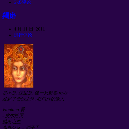
5 条评论
羯磨
4 月 11 日, 2011
进行评论
是不是. 这里是, 像一只野兽 revët,
发起了命运之锤, 在门外的敌人.
Vtoptana 爱
- 皮尔斯哭.
抛出点血
高办公室 – 刽子手.