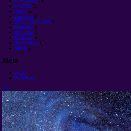
ТЕХНИКИ
29
ФАКТЫ
51
finance
5
Feng Shui
1
ЦИВИЛИЗАЦИЯ
5
Černá díra
3
Black Sun
1
Černé díry
4
Ekonomikon
1
Yan jin
2
Meta
Log in
WordPress
Up