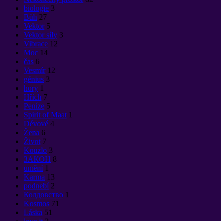
biologie
3
Bůh
27
Vektor
5
Vektor síly
3
Vibrace
12
Moc
14
čas
6
Vesmír
12
génius
3
hory
1
Hřích
7
Peníze
5
Spirit of Maat
1
Dévové
4
Žena
6
Život
7
Kouzlo
3
ЗАКОН
8
umění
1
Karma
13
podnebí
2
Колдовство
1
Kosmos
71
Láska
51