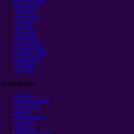
November
2009
October
2009
Září 2009
August
2009
July
2009
June
2009
April
2009
March
2009
February
2009
December
2008
November
2008
October
2008
Září 2008
May
2008
Categories
Cущество
5
doporučené články
4
Uncategorized
3
antikrist
3
Antitsivilizatsiya
1
white Sun
1
Nekonečno
8
Nekonečný prostor
82