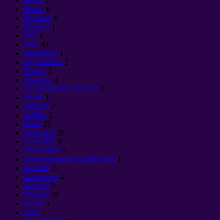
love it
2
Matice
6
Meditace
6
lékařství
1
Muž
6
Jsme
43
přemýšlení
1
obyvatelstvo
2
Нервы
2
объекты
4
ОСНОВНОЙ ЗАКОН
2
všelék
1
vítězství
2
politika
3
Praxe
25
Probuzení
39
Co se děje
9
Osvícenství
3
Психотронное воздействие
1
samadhi
2
Satanismus
4
sluneční
3
Marnost
28
esence
1
tantra
1