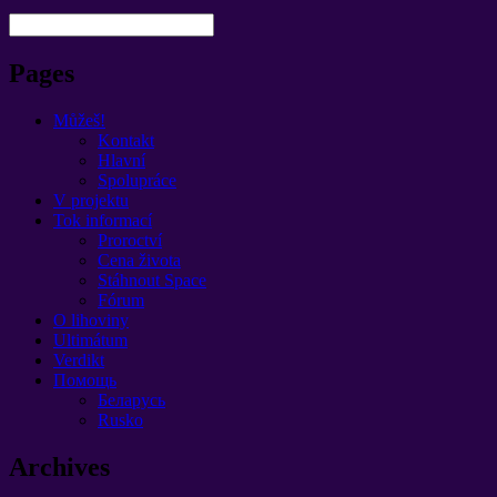
Pages
Můžeš!
Kontakt
Hlavní
Spolupráce
V projektu
Tok informací
Proroctví
Cena života
Stáhnout Space
Fórum
O lihoviny
Ultimátum
Verdikt
Помощь
Беларусь
Rusko
Archives