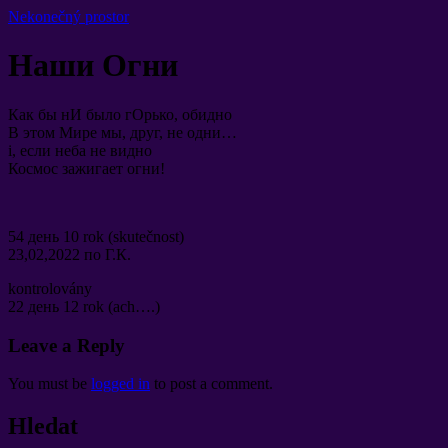
Nekonečný prostor
Наши Огни
Как бы нИ было гОрько
,
обидно
В этом Мире мы
,
друг
,
не одни
…
i,
если неба не видно
Космос зажигает огни
!
54
день
10 rok (skutečnost)
23,02,2022
по Г.К
.
kontrolovány
22
день
12 rok (ach….)
Leave a Reply
You must be
logged in
to post a comment
.
Hledat