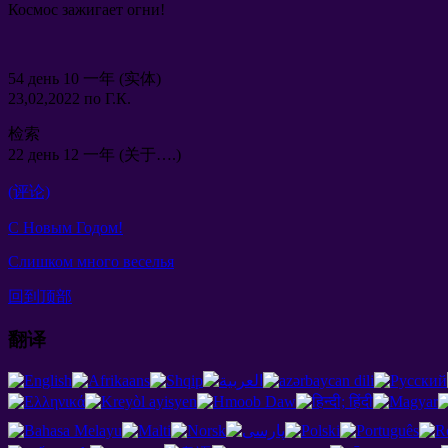
Космос зажигает огни
!
54
день
10 一年 (实体)
23,02,2022
по Г.К
.
检索
22
день
12 一年 (关于….)
(评论)
С Новым Годом
!
Слишком много веселья
回到顶部
翻译