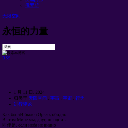
俄罗斯
无限空间
永恒的力量
RSS
1 月 11 日, 2024
归类于
无限空间
.
宇宙
.
宇宙
.
行为
进行评论
Как бы нИ было гОрько
,
обидно
В этом Мире мы
,
друг
,
не одни
…
即使是,
если неба не видно