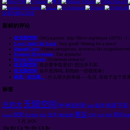
设置为默认语言
新鲜的评论
在无限空间
:
Обсуждение
. http://8
love.org/thread-100701 -1-
Love Light Life Luck
:
Very good
!
Waiting for a news
!
Яркий Свет
:
Очень интересно
,
хотелось бы подробносте
Розовое Излучение
:
Так держать
!
Ветер Перемен
:
Отличная новость
!
在无限空间
: 有必要争取更好! 想法并不坏.
在无限空间
: 你不觉得吗, 和煦的一切很简单?
林恩 · 埃文斯。
: 什么很大的幸福 — 生活, 存在于这个世界, 呼吸
标签
无限空间
无穷大
神
神圣的爱
电源
宇宙
振动
矢量
事实
虚荣
黑洞
技术
微妙能量
文明
Somati
意识领域
光伏
黑洞
范围.
图
5 月 2026
Пн
Вт
Ср
Чт
Пт
Сб
Вс