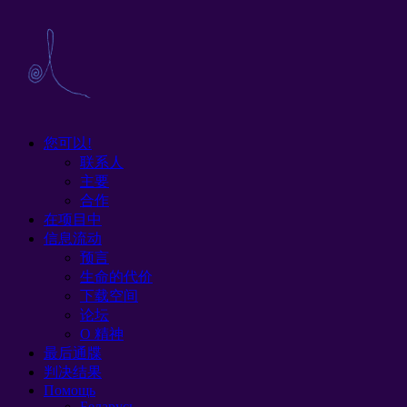
您可以!
联系人
主要
合作
在项目中
信息流动
预言
生命的代价
下载空间
论坛
O 精神
最后通牒
判决结果
Помощь
Беларусь