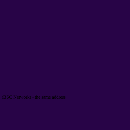
B
(
BSC Network
) -
the same address