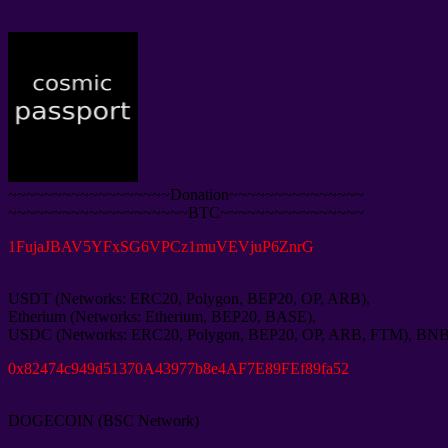
~~~~~~~~~~~~~~~~~~Donation~~~~~~~~~~~~~~~
~~~~~~~~~~~~~~~~~~~~BTC~~~~~~~~~~~~~~~~
1
FujaJBAV5YFxSG6VPCz1muVEVjuP6ZnrG
USDT
(
Networks
:
ERC20
,
Polygon
,
BEP20
,
OP
,
ARB
),
Etherium
(
Networks
:
Etherium
,
BEP20
,
BASE
),
USDC
(
Networks
:
ERC20
,
Polygon
,
BEP20
,
OP
,
ARB
,
FTM
),
BN
0
x82474c949d51370A43977b8e4AF7E89FEf89fa52
DOGECOIN
(
BSC Network
)