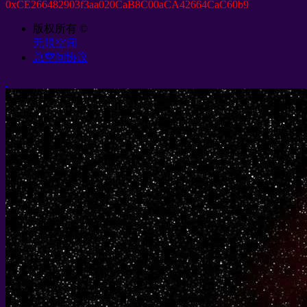
0
xCE266482903f3aa020CaB8C00aCA42664CaC60b9
版权所有 ©
无限空间
总空间协议