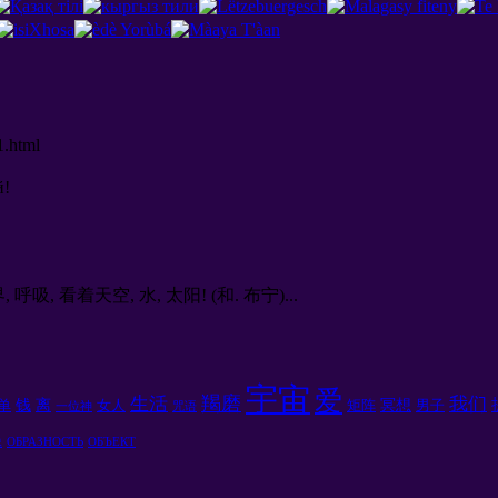
1.html
й
!
, 看着天空, 水, 太阳! (和. 布宁)...
宇宙
爱
羯磨
生活
我们
钱
离
冥想
单
女人
矩阵
男子
一位神
咒语
像
ОБРАЗНОСТЬ
ОБЪЕКТ