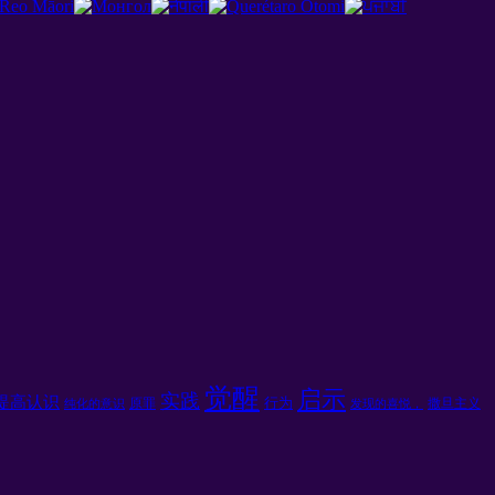
觉醒
启示
实践
提高认识
行为
原罪
撒旦主义
纯化的意识
发现的喜悦，