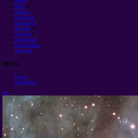
udstyr
29
fakta
51
finanser
5
Feng Shui
1
civilisation
5
Sort hul
3
Sort Sol
1
Sorte huller
4
Ekonomikon
1
Yin yang
2
Meta
Log in
WordPress
Up