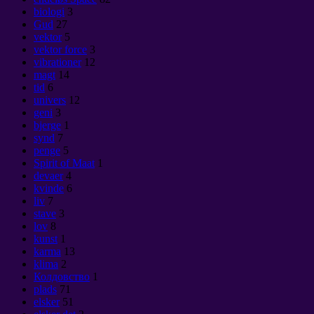
biologi
3
Gud
27
vektor
5
vektor force
3
vibrationer
12
magt
14
tid
6
univers
12
geni
3
bjerge
1
synd
7
penge
5
Spirit of Maat
1
devaer
4
kvinde
6
liv
7
stave
3
lov
8
kunst
1
karma
13
klima
2
Колдовство
1
plads
71
elsker
51