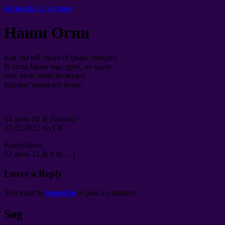
det uendelige kosmos
Наши Огни
Как бы нИ было гОрько
,
обидно
В этом Мире мы
,
друг
,
не одни
…
selv,
если неба не видно
Космос зажигает огни
!
54
день
10 år (faktisk)
23,02,2022
по Г.К
.
Kontrolleret
22
день
12 år (Oh….)
Leave a Reply
You must be
logged in
to post a comment
.
Søg