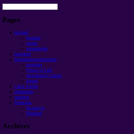
Pages
du kan!
kontakt
punkt
samarbejde
projektet
informationsstrømmen
profetier
Prisen of Life
download Cosmos
forum
i lære Spirits
ultimatum
sætning
Помощь
Беларусь
Rusland
Archives