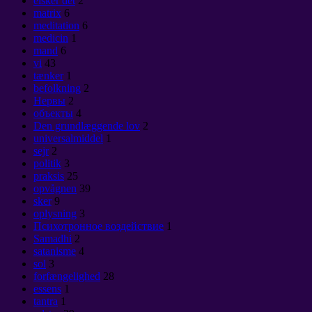
elsker det
2
matrix
6
meditation
6
medicin
1
mand
6
vi
43
tænker
1
befolkning
2
Нервы
2
объекты
4
Den grundlæggende lov
2
universalmiddel
1
sejr
2
politik
3
praksis
25
opvågnen
39
sker
9
oplysning
3
Психотронное воздействие
1
Samadhi
2
satanisme
4
sol
3
forfængelighed
28
essens
1
tantra
1