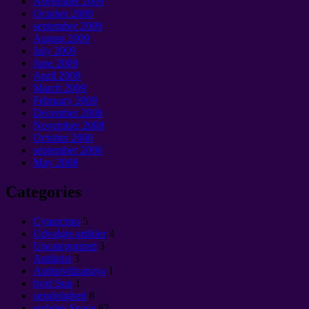
November
2009
October
2009
september 2009
August
2009
July
2009
June
2009
April
2009
March
2009
February
2009
December
2008
November
2008
October
2008
september 2008
May
2008
Categories
Cущество
5
Udvalgte artikler
4
Uncategorized
3
Antikrist
3
Antitsivilizatsiya
1
hvid Sun
1
uendelighed
8
endeløs Space
82