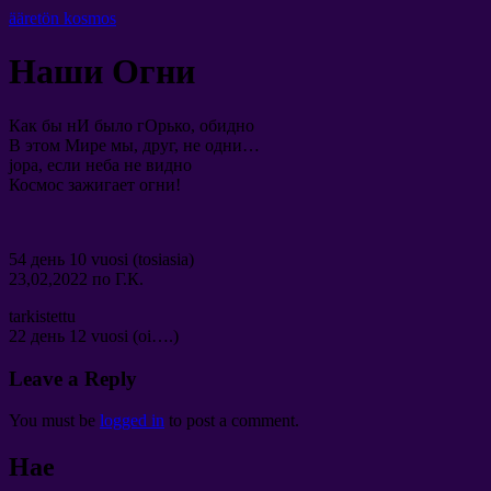
ääretön kosmos
Наши Огни
Как бы нИ было гОрько
,
обидно
В этом Мире мы
,
друг
,
не одни
…
jopa,
если неба не видно
Космос зажигает огни
!
54
день
10 vuosi (tosiasia)
23,02,2022
по Г.К
.
tarkistettu
22
день
12 vuosi (oi….)
Leave a Reply
You must be
logged in
to post a comment
.
Hae