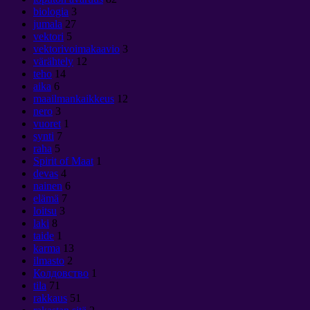
biologia
3
jumala
27
vektori
5
vektorivoimakaavio
3
värähtely
12
teho
14
aika
6
maailmankaikkeus
12
nero
3
vuoret
1
synti
7
raha
5
Spirit of Maat
1
devas
4
nainen
6
elämä
7
loitsu
3
laki
8
taide
1
karma
13
ilmasto
2
Колдовство
1
tila
71
rakkaus
51