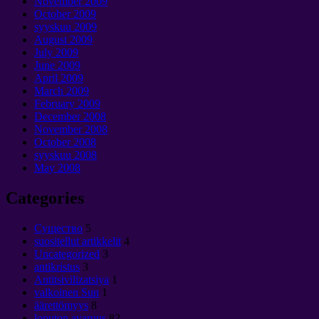
November
2009
October
2009
syyskuu 2009
August
2009
July
2009
June
2009
April
2009
March
2009
February
2009
December
2008
November
2008
October
2008
syyskuu 2008
May
2008
Categories
Cущество
5
suositellut artikkelit
4
Uncategorized
3
antikristus
3
Antitsivilizatsiya
1
valkoinen Sun
1
äärettömyys
8
loputon avaruus
82