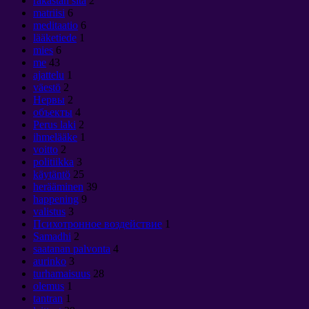
rakastan sitä
2
matriisi
6
meditaatio
6
lääketiede
1
mies
6
me
43
ajattelu
1
väestö
2
Нервы
2
объекты
4
Perus laki
2
ihmelääke
1
voitto
2
politiikka
3
käytäntö
25
herääminen
39
happening
9
valistus
3
Психотронное воздействие
1
Samadhi
2
saatanan palvonta
4
aurinko
3
turhamaisuus
28
olemus
1
tantran
1