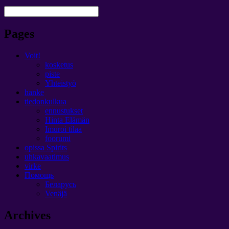
Pages
Voit!
kosketus
piste
Yhteistyö
hanke
tiedonkulkua
ennustukset
Hinta Elämän
Imuroi tilaa
foorumi
opissa Spirits
uhkavaatimus
virke
Помощь
Беларусь
Venäjä
Archives