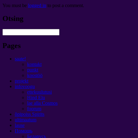
You must be
logged in
to post a comment
.
Otsing
Pages
saate!
kontakt
punkt
koostöö
projekt
infovoogu
ettekuulutusi
Hind Elu
lae alla Cosmos
foorum
õpipoiss Spirits
ultimaatum
lause
Помощь
Беларусь