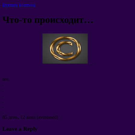
lõpmatu kosmose
Что-то происходит
…
…
see.
.
.
.
.
.
.
85
день
, 12 aasta (avastused)
Leave a Reply