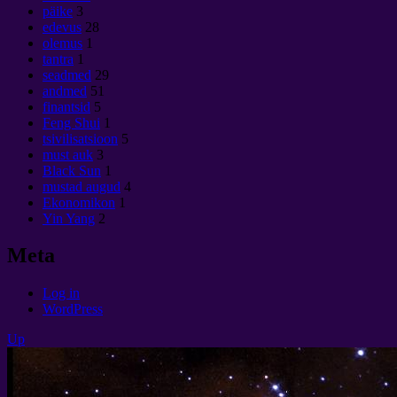
päike
3
edevus
28
olemus
1
tantra
1
seadmed
29
andmed
51
finantsid
5
Feng Shui
1
tsivilisatsioon
5
must auk
3
Black Sun
1
mustad augud
4
Ekonomikon
1
Yin Yang
2
Meta
Log in
WordPress
Up