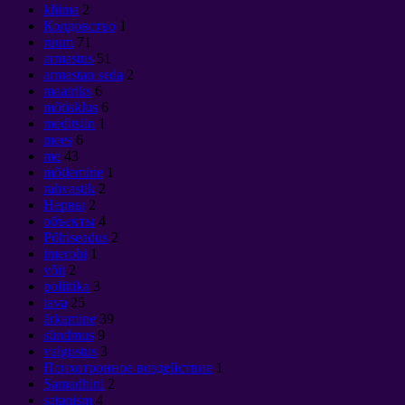
kliima
2
Колдовство
1
ruum
71
armastus
51
armastan seda
2
maatriks
6
mõtisklus
6
meditsiin
1
mees
6
me
43
mõtlemine
1
rahvastik
2
Нервы
2
объекты
4
Põhiseadus
2
imerohi
1
võit
2
poliitika
3
tava
25
ärkamine
39
sündmus
9
valgustus
3
Психотронное воздействие
1
Samadhini
2
satanism
4