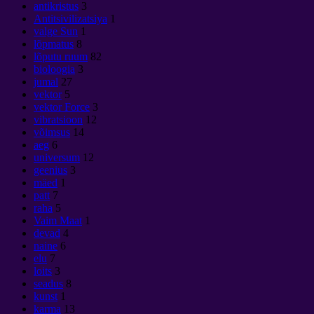
antikristus
3
Antitsivilizatsiya
1
valge Sun
1
lõpmatus
8
lõputu ruum
82
bioloogia
3
jumal
27
vektor
5
vektor Force
3
vibratsioon
12
võimsus
14
aeg
6
universum
12
geenius
3
mäed
1
patt
7
raha
5
Vaim Maat
1
devad
4
naine
6
elu
7
loits
3
seadus
8
kunst
1
karma
13