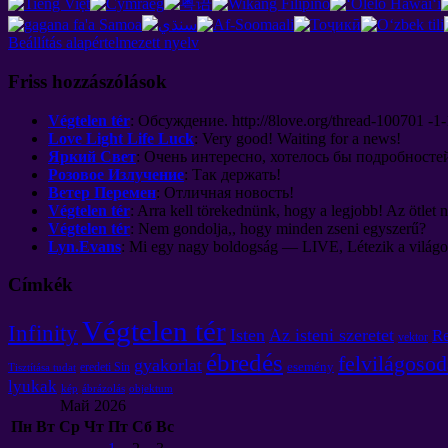
Beállítás alapértelmezett nyelv
Friss hozzászólások
Végtelen tér
:
Обсуждение
. http://8
love.org/thread-100701 -1-
Love Light Life Luck
:
Very good
!
Waiting for a news
!
Яркий Свет
:
Очень интересно
,
хотелось бы подробносте
Розовое Излучение
:
Так держать
!
Ветер Перемен
:
Отличная новость
!
Végtelen tér
: Arra kell törekednünk, hogy a legjobb! Az ötlet 
Végtelen tér
: Nem gondolja,, hogy minden zseni egyszerű?
Lyn.Evans
: Mi egy nagy boldogság — LIVE, Létezik a világon, 
Címkék
Végtelen tér
Infinity
Isten
Az isteni szeretet
R
vektor
ébredés
felvilágosod
gyakorlat
esemény
eredeti Sin
Tisztítása tudat
lyukak
kép
ábrázolás
objektum
Май
2026
Пн
Вт
Ср
Чт
Пт
Сб
Вс