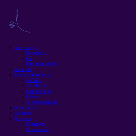
képes vagy!
Kapcsolat
Fő
Együttműködés
A projekt
Információ-áramlás
Prófécia
Az élet ára
Letölt terület
Fórum
O szeszes italok
Ultimátum
A döntés
Помощь
Беларусь
Oroszország