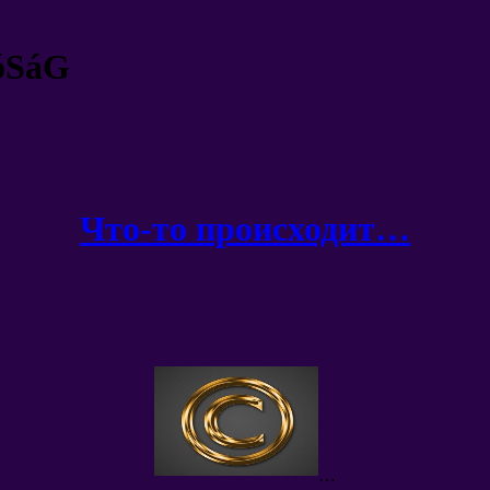
óSáG
Что-то происходит
…
…