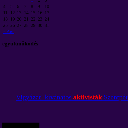
1
2
3
4
5
6
7
8
9
10
11
12
13
14
15
16
17
18
19
20
21
22
23
24
25
26
27
28
29
30
31
«
Авг
együttműködés
Vigyázat! kívánatos
aktivisták
Szentpét