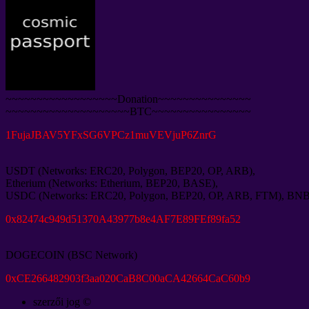
~~~~~~~~~~~~~~~~~~Donation~~~~~~~~~~~~~~~
~~~~~~~~~~~~~~~~~~~~BTC~~~~~~~~~~~~~~~~
1
FujaJBAV5YFxSG6VPCz1muVEVjuP6ZnrG
USDT
(
Networks
:
ERC20
,
Polygon
,
BEP20
,
OP
,
ARB
),
Etherium
(
Networks
:
Etherium
,
BEP20
,
BASE
),
USDC
(
Networks
:
ERC20
,
Polygon
,
BEP20
,
OP
,
ARB
,
FTM
),
BN
0
x82474c949d51370A43977b8e4AF7E89FEf89fa52
DOGECOIN
(
BSC Network
)
0
xCE266482903f3aa020CaB8C00aCA42664CaC60b9
szerzői jog ©