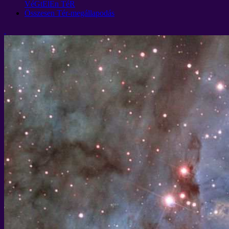
VéGtElEn TéR
Összesen Tér-megállapodás