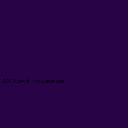
B
(
BSC Network
) -
the same address