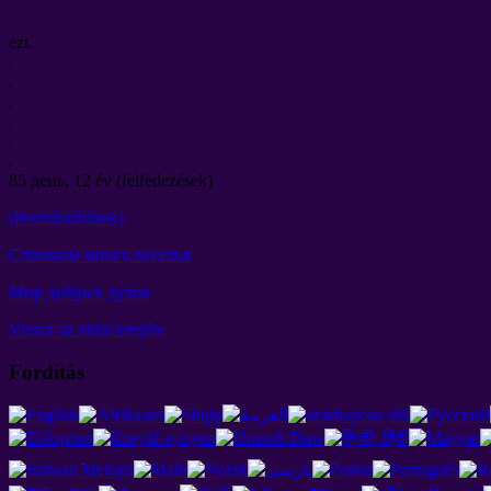
ezt.
.
.
.
.
.
.
85
день
, 12 év (felfedezések)
(Hozzászólások)
Слишком много веселья
Мир добрых духов
Vissza az oldal tetejére
Fordítás