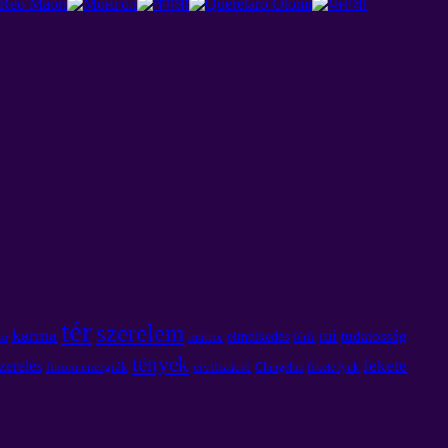
tér
szerelem
karma
mi
tudatosság
elmélkedés
mátrix
férfi
at
tények
fekete
szerelés
finom energiák
civilizáció
Chingeltei
fekete lyuk