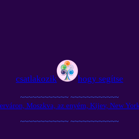
csatlakozik
hogy segítse
~~~~~~~~~~~~
~~~~~~~~~~~~
erváron, Moszkva, az enyém, Kijev, New York,
~~~~~~~~~~~~
~~~~~~~~~~~~