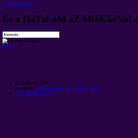
VéGtElEn TéR
És a HaTaLoM aZ öRöKkéVaL
RSS
2024 March 25th
Kategória:
világegyetem
.
nő
.
mátrix
.
férfi
Hozzászólás írása