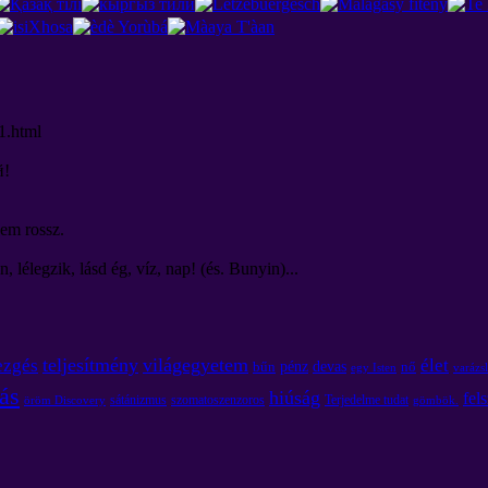
1.html
й
!
nem rossz.
lélegzik, lásd ég, víz, nap! (és. Bunyin)...
teljesítmény
világegyetem
ezgés
élet
pénz
devas
bűn
nő
egy Isten
varázsl
ás
hiúság
fel
sátánizmus
szomatoszenzoros
Terjedelme tudat
öröm Discovery
gömbök.